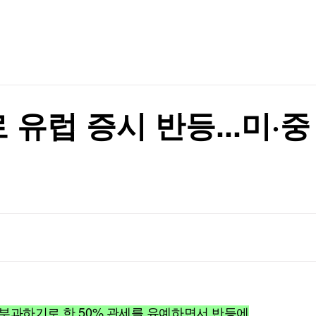
TV홈
무료방송
전체뉴스
증권
파트너스
경제
종목핫라인
추천 상
산업
경제
오늘의 
정치
생활경제
수익후기
국제
기업·CEO
이벤트
칼럼·연재
유럽 증시 반등...미·중
특집방송
전체 프로그램
채널/편성
지역별채널
)
편성표
 부과하기로 한 50% 관세를 유예하면서 반등에