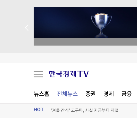
"전통시장이 더 비싸네"…폭염에 채소가격 역전
코코아값 반토막에도 초콜릿 가격은 그대로인 까
뉴스홈
전체뉴스
증권
경제
금융
천연고무값 1년 새 30% '껑충'
'겨울 간식' 고구마, 사실 지금부터 제철
HOT
[포토+] 박정민, '멋짐 가득한 모습~'
ON AIR
뉴스
"나야, '흑백요리사' 시즌3"