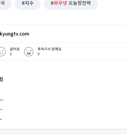
중국
지수
와우넷
오늘장전략
kyungtv.com
싫어요
후속기사 원해요
0
0
험
엘리베이터 앞 휠체어 발로 '툭'…사망케 한 70대 결국
김원훈 주식 1억8천 올인했는데…현실은 '-2,400만원'
에게 2억8000만원 연봉까지…논란 또 터졌다