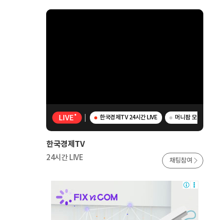
한국경제TV 24시간 LIVE
머니팜 모닝라이브 
한국경제TV
24시간 LIVE
채팅참여