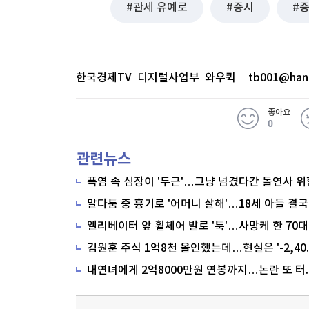
관세 유예로
증시
한국경제TV 디지털사업부 와우퀵
tb001@han
좋아요
0
관련뉴스
폭염 속 심장이 '두근'…그냥 넘겼다간 돌연사 위
말다툼 중 흉기로 '어머니 살해'…18세 아들 결국
내연녀