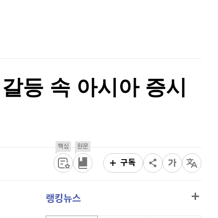
홈
AI추천
퀀텀
939
(
1.4%
)
품
마켓이슈
이더리움 클래식
9,140
(
-0.55%
)
특징주
이벤트
비트코인
91,294,000
(
-0.24%
)
 갈등 속 아시아 증시
핵심
원문
구독
랭킹뉴스