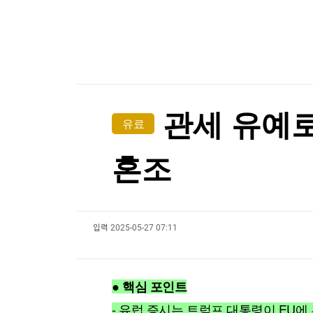
한국경제TV
뉴스홈
[온에어] 국고처 2부
머니팜 모닝라이브
증권
굿모닝 작전
"전통시장이 더 비싸네"…폭염에 채소가격 역전
금융
오늘장 뭐사지?
부동산
"전통시장이 더 비싸네"…폭염에 채소가격 역전
[오후5시] 뉴스플러스
사회
온로드 (ON ROAD) 인사이트
글로벌경제
관세 유예로 
유료
랭킹뉴스
혼조
미네르바아카데미
증권 데이터
입력
2025-05-27 07:11
스페셜강의
특징주 뉴스
투자/재테크
매매신호 (랭킹100
부동산/세무
투자분석
● 핵심 포인트
산업
국내증시
[모집-3기-] 돈버는 트레이딩 투자 북클럽
환율
- 유럽 증시는 트럼프 대통령이 EU에