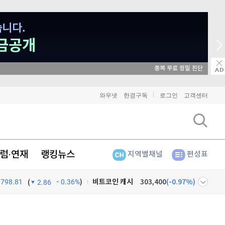
종목 무료 정밀 진단
와우넷
한경구독
로그인
고객센터
비트코인
91,294,000
(
-0.24%
)
이더리움
2,703,000
(
0%
)
럼·연재
랭킹뉴스
지역별채널
편성표
리플
1,456
(
-0.76%
)
비트코인 캐시
303,400
(
-0.97%
)
798.81
0.36%
)
(
2.86
이오스
896
(
-0.45%
)
넷
주식창
비트코인 골드
1,313
(
-763.82%
)