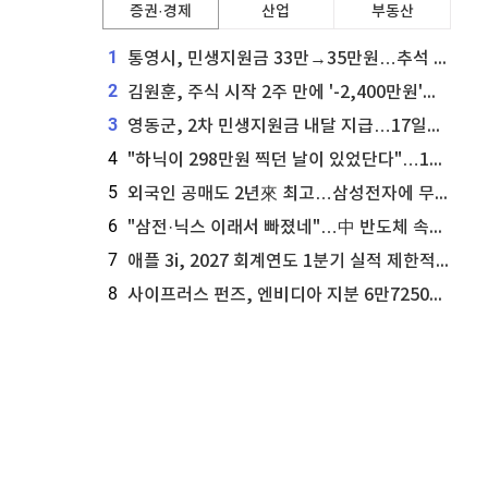
증권·경제
산업
부동산
1
통영시, 민생지원금 33만→35만원…추석 전 푼다
2
김원훈, 주식 시작 2주 만에 '-2,400만원'…"차 한 대 값 날렸다"
3
영동군, 2차 민생지원금 내달 지급…17일부터 신청 접수
4
"하닉이 298만원 찍던 날이 있었단다"…100만 클릭 '전래동화' 정체
5
외국인 공매도 2년來 최고…삼성전자에 무슨일이 [B급기자의 B급리포트]
6
"삼전·닉스 이래서 빠졌네"…中 반도체 속사정 [B급기자의 B급리포트]
7
애플 3i, 2027 회계연도 1분기 실적 제한적 검토 통과
8
사이프러스 펀즈, 엔비디아 지분 6만7250주 매각