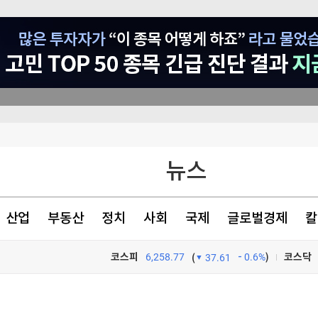
뉴스
닭
산업
부동산
정치
사회
국제
글로벌경제
칼
코스피
6,258.77
0.6%
)
코스닥
(
37.61
TV프로그램
와우