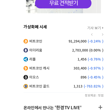
가상화폐 시세
기사 보기 +
939
(
1.40%
)
비트코인
91,294,000
(
-0.24%
)
,140
(
-0.55%
)
이더리움
2,703,000
(
0.00%
)
리플
1,456
(
-0.76%
)
비트코인 캐시
303,400
(
-0.97%
)
이오스
896
(
-0.45%
)
비트코인 골드
1,313
(
-763.82%
)
정보제공 : 빗썸
'한경TV LIVE'
온라인에서 만나는