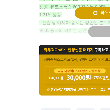
[할인50%] 한·미 투자 올인원 클래스
해외증시
성공. 유로스톡스 600 지수는 0.99%,
와우퀵
1.21% 상승.
- 전일 장 아시아 증시는 상반된 분위
락세. 중국의 아이폰 관련주와 전기