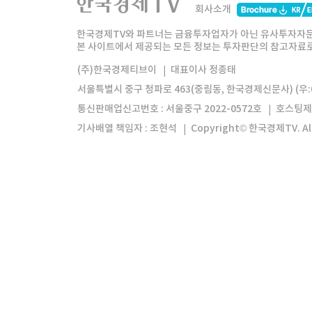
회사소개
한경미디어그룹
한국경제신문
한국경제
한국경제TV와 파트너는 금융투자업자가 아닌 유사투자자문
본 사이트에서 제공되는 모든 정보는 투자판단의 참고자료로 
모바일앱
한국경제TV앱
주식창앱
(주)한국경제티브이
대표이사 정종태
서울특별시 중구 청파로 463(중림동, 한국경제신문사) (우:0
통신판매업신고번호 : 서울중구 2022-0572호
호스팅제
기사배열 책임자 : 조현석
Copyright© 한국경제TV. All 