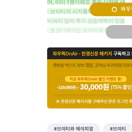
며, 이미 1분기에도 좋은 실적을 냄
[할인50%] 한·미 투자 올인원 클래스
해외증시
와우퀵
- 브이티의 시가총액은 1조 5천억 
비싸지 않아 추가 상승여력이 있음
- 증권가에서는 브이티의 목표주가를 
브이티와 에이피알
브이티