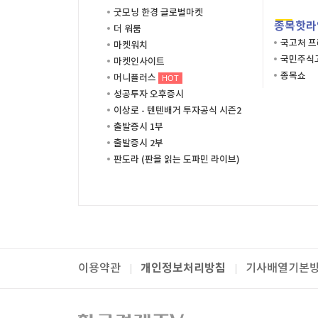
굿모닝 한경 글로벌마켓
종목핫라
더 워룸
국고처 
마켓워치
국민주식고
마켓인사이트
종목쇼
머니플러스
HOT
성공투자 오후증시
이상로 - 텐텐배거 투자공식 시즌2
출발증시 1부
출발증시 2부
판도라 (판을 읽는 도파민 라이브)
개인정보처리방침
이용약관
기사배열기본
패밀리사이트
한국경제TV
와우넷
주식창
미네르