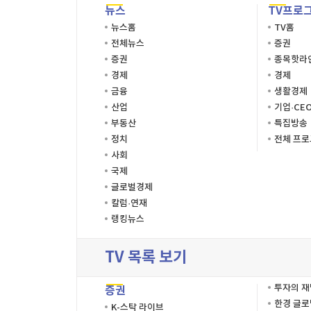
뉴스
TV프로
뉴스홈
TV홈
전체뉴스
증권
증권
종목핫라
경제
경제
금융
생활경제
산업
기업·CE
부동산
특집방송
정치
전체 프
사회
국제
글로벌경제
칼럼·연재
랭킹뉴스
TV 목록 보기
투자의 
증권
한경 글
K-스탁 라이브