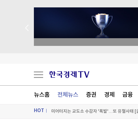
 애널리스트 업종 분석
달러 대신 '차곡차곡'…中 21개월째 금 사재기
공습 한계, 탄약 고갈…"미군 수뇌부, 이란전 출
뉴스홈
전체뉴스
증권
경제
금융
한 총리, 경북 청도 찾아 가뭄·폭염피해 점검…"
HOT
미어터지는 교도소 수감자 '폭발'…또 유혈사태 [글
[포토+] 박정민, '멋짐 가득한 모습~'
ON AIR
뉴스
"나야, '흑백요리사' 시즌3"