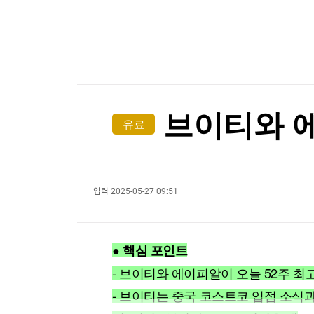
한국경제TV
뉴스홈
[온에어] 경제전쟁 꾼 시즌3
머니팜 모닝라이브
증권
굿모닝 작전
금융
달러 대신 '차곡차곡'…中 21개월째 금 사재기
오늘장 뭐사지?
부동산
달러 대신 '차곡차곡'…中 21개월째 금 사재기
[오후5시] 뉴스플러스
사회
온로드 (ON ROAD) 인사이트
글로벌경제
브이티와 에
유료
랭킹뉴스
입력
2025-05-27 09:51
미네르바아카데미
증권 데이터
스페셜강의
특징주 뉴스
● 핵심 포인트
투자/재테크
매매신호 (랭킹100
부동산/세무
투자분석
- 브이티와 에이피알이 오늘 52주 
산업
국내증시
- 브이티는 중국 코스트코 입점 소식
[모집-3기-] 돈버는 트레이딩 투자 북클럽
환율