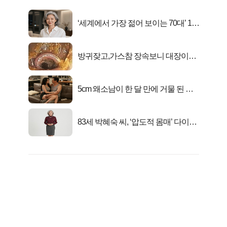
‘세계에서 가장 젊어 보이는 70대’ 1위
선정…
방귀잦고,가스참 장속보니 대장이아
니라..
5cm 왜소남이 한 달 만에 거물 된 사
연
83세 박혜숙 씨, ‘압도적 몸매’ 다이어
트 신 등극