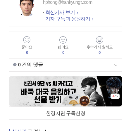
hphong@hankyungtv.com
최신기사 보기
기자 구독과 응원하기
좋아요
싫어요
후속기사 원해요
0
0
0
건의 댓글
0
4
/
5
한경지면 구독신청