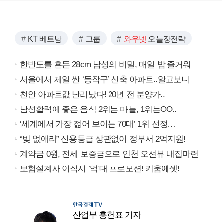
KT 베트남
그룹
와우넷
오늘장전략
한반도를 흔든 28cm 남성의 비밀, 매일 밤 즐거워
서울에서 제일 싼 ‘동작구’ 신축 아파트..알고보니
천안 아파트값 난리났다! 20년 전 분양가..
남성활력에 좋은 음식 2위는 마늘, 1위는OO..
‘세계에서 가장 젊어 보이는 70대’ 1위 선정…
“빚 없애라” 신용등급 상관없이 정부서 2억지원!
계약금 0원, 전세 보증금으로 인천 오션뷰 내집마련
보험설계사 이직시 ‘억’대 프로모션! 키움에셋!
산업부 홍헌표 기자