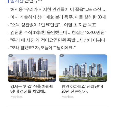
실시간
관련뉴스
허지웅 "우리가 지지한 인간들이 이 꼴을"...또 소신 발언
아내 가출하자 성매매女 불러 음주, 아들 살해한 30대
"소득 상관없이 1인 50만원"…이달 초 지급 목표
김원훈 주식 1억8천 올인했는데…현실은 '-2,400만원'
"우리 애 사진 왜 적어요?" 민원 폭발…세상이 어쩌다
"오래 참았죠? 자, 오늘이 그날이에요.."
강서구 ‘반값’ 신축 아파트
천안 아파트값 난리났다!
떴다! 경쟁률 치열해..
20년 전 분양가..
뉴스캐스트
뉴스캐스트