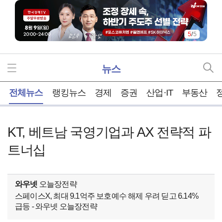
5
/
5
뉴스
홈
전체뉴스
랭킹뉴스
경제
증권
산업·IT
부동산
KT, 베트남 국영기업과 AX 전략적 파
트너십
와우넷
오늘장전략
스페이스X, 최대 9.1억주 보호예수 해제 우려 딛고 6.14%
급등 - 와우넷 오늘장전략