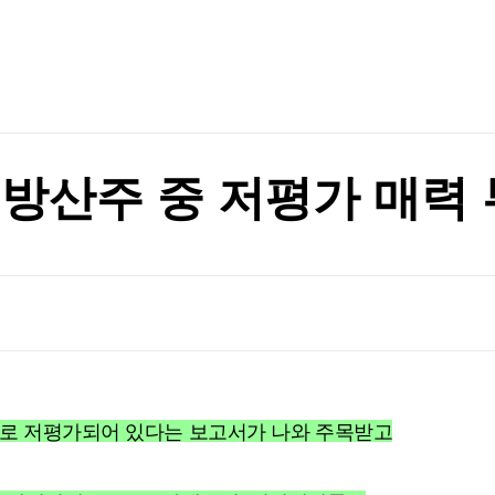
TV홈
무료방송
전체뉴스
00억 베팅 [분석+]
증권
파트너스
경제
종목핫라인
추천 상
산업
경제
오늘의 
정치
생활경제
수익후기
국제
기업·CEO
이벤트
칼럼·연재
 방산주 중 저평가 매력 
특집방송
전체 프로그램
채널/편성
지역별채널
)
편성표
으로 저평가되어 있다는 보고서가 나와 주목받고