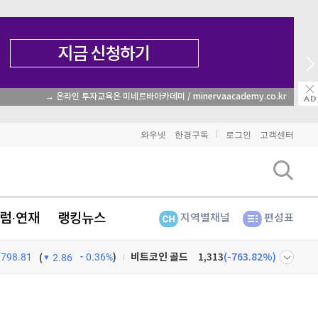
비트코인
91,756,000
(
-0.09%
종목 무료 정
)
이더리움
2,716,000
(
0.07%
)
와우넷
한경구독
로그인
고객센터
리플
1,461
(
-1.74%
)
비트코인 캐시
303,100
(
0.26%
)
럼·연재
랭킹뉴스
지역별채널
편성표
이오스
896
(
-0.45%
)
798.81
0.36%
)
비트코인 골드
1,313
(
-763.82%
)
(
2.86
퀀텀
914
(
-0.66%
)
넷
주식창