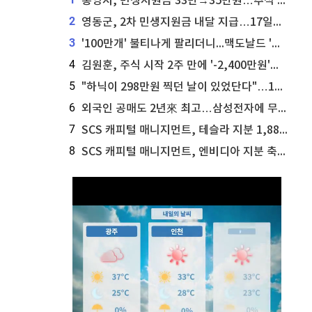
통영시, 민생지원금 33만→35만원…추석 전 푼다
2
영동군, 2차 민생지원금 내달 지급…17일부터 신청 접수
3
'100만개' 불티나게 팔리더니...맥도날드 '충주찰옥수수버거' 돌연 판매 종료
4
김원훈, 주식 시작 2주 만에 '-2,400만원'…"차 한 대 값 날렸다"
5
"하닉이 298만원 찍던 날이 있었단다"…100만 클릭 '전래동화' 정체
6
외국인 공매도 2년來 최고…삼성전자에 무슨일이 [B급기자의 B급리포트]
7
SCS 캐피털 매니지먼트, 테슬라 지분 1,889주 추가 매수
8
SCS 캐피털 매니지먼트, 엔비디아 지분 축소...8,590주 매도