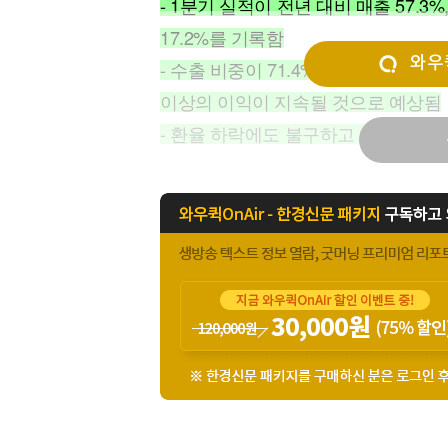
- 1분기 실적이 전년 대비 매출 57.
[할인50%] 한·미 투자 올인원 클래스
해외증시
17.2%를 기록함
와우퀵
- 수출 비중이 71.4%로 높아 수출
이상의 이익이 지속될 것으로 예상됨
- 환율 하락에도 불구하고 약 30