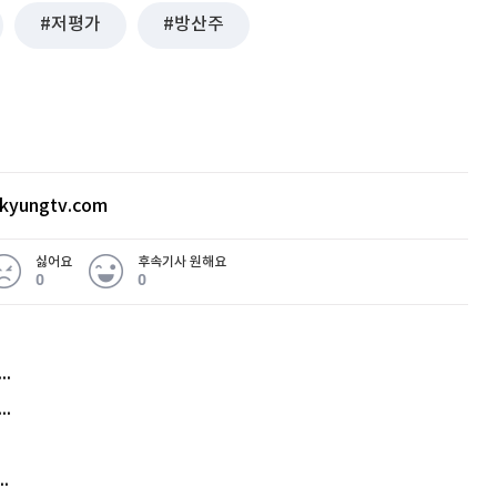
저평가
방산주
kyungtv.com
싫어요
후속기사 원해요
0
0
허지웅 "우리가 지지한 인간들이 이 꼴을"...또 소신 발언
아내 가출하자 성매매女 불러 음주, 아들 살해한 30대
김원훈 주식 1억8천 올인했는데…현실은 '-2,400만원'