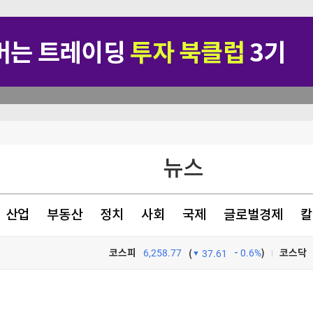
00억 베팅 [분석+]
 누적 348명
뉴스
에 최고
소
산업
부동산
정치
사회
국제
글로벌경제
칼
코스피
6,258.77
0.6%
)
코스닥
(
37.61
TV프로그램
와우
00억 베팅 [분석+]