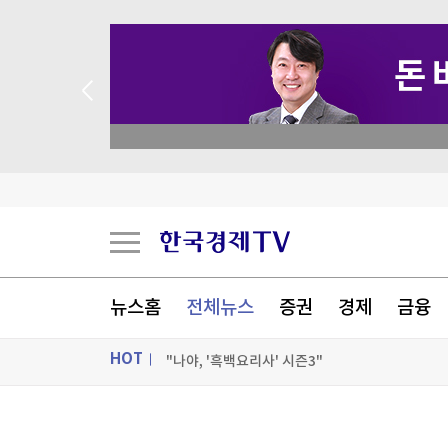
/ minervaacademy.co.kr
中 피지컬 AI '드림팀' 뜬다…딥시크, 유니트리에 3
서울 온열질환자 어제만 43명 발생…5월 중순부터
폭염·전쟁에 다시 뛰는 세계 식량가격…3년반 만
[속보] 美 '고용 쇼크'…7월 예상 밖 2만3천명 감
뉴스홈
전체뉴스
증권
경제
금융
[포토+] 박정민, '멋짐 가득한 모습~'
HOT
"나야, '흑백요리사' 시즌3"
[온에어] 한경 글로벌마켓
ON AIR
뉴스
中 피지컬 AI '드림팀' 뜬다…딥시크, 유니트리에 3