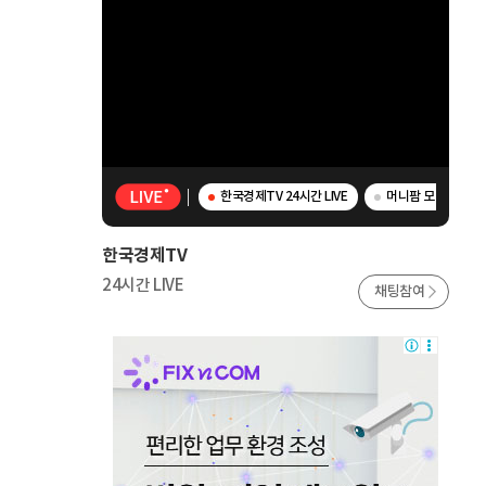
한국경제TV 24시간 LIVE
머니팜 모닝라이브 
한국경제TV
24시간 LIVE
채팅참여