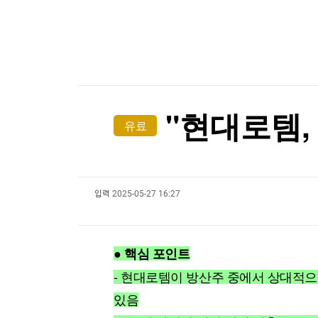
한국경제TV
뉴스홈
中 피지컬 AI '드림팀' 뜬다…딥시크, 유니트리에 3
머니팜 모닝라이브
증권
굿모닝 작전
금융
오늘장 뭐사지?
부동산
[오후5시] 뉴스플러스
사회
온로드 (ON ROAD) 인사이트
글로벌경제
"현대로템,
유료
랭킹뉴스
입력
2025-05-27 16:27
미네르바아카데미
증권 데이터
스페셜강의
특징주 뉴스
● 핵심 포인트
투자/재테크
매매신호 (랭킹100
부동산/세무
투자분석
- 현대로템이 방산주 중에서 상대적
산업
국내증시
있음
[모집-3기-] 돈버는 트레이딩 투자 북클럽
환율