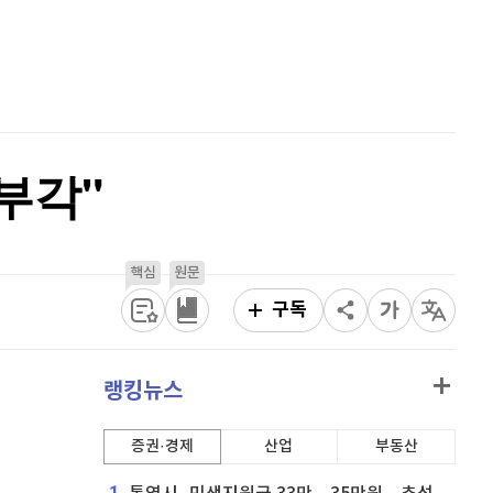
이더리움 클래식
9,155
(
0.6%
)
홈
AI추천
비트코인
91,756,000
(
-0.09%
)
품
마켓이슈
특징주
이벤트
부각"
핵심
원문
구독
랭킹뉴스
증권·경제
산업
부동산
1