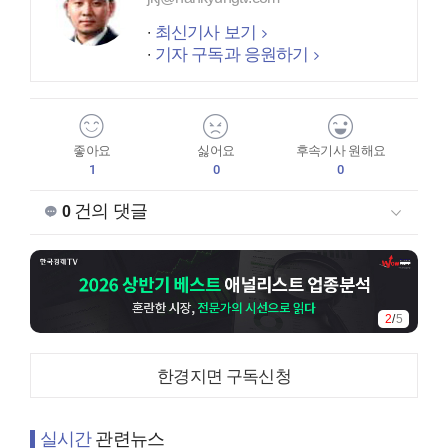
최신기사 보기
기자 구독과 응원하기
좋아요
싫어요
후속기사 원해요
1
0
0
건의 댓글
0
2
/
5
한경지면 구독신청
실시간
관련뉴스