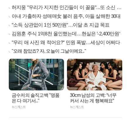
허지웅 "우리가 지지한 인간들이 이 꼴을"...또 소신 발언
아내 가출하자 성매매女 불러 음주, 아들 살해한 30대
"소득 상관없이 1인 50만원"…이달 초 지급 목표
김원훈 주식 1억8천 올인했는데…현실은 '-2,400만원'
"우리 애 사진 왜 적어요?" 민원 폭발…세상이 어쩌다
"오래 참았죠? 자, 오늘이 그날이에요.."
금수저의 솔직고백 "명품
30cm 남성의 고백: “너무
은 다 여기서.."
커서 사는 게 행복해요”
뉴스캐스트
뉴스캐스트