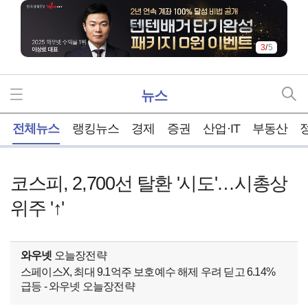
4
/
5
뉴스
홈
전체뉴스
랭킹뉴스
경제
증권
산업·IT
부동산
코스피, 2,700선 탈환 '시도'…시총상
위주 '↑'
와우넷
오늘장전략
스페이스X, 최대 9.1억주 보호예수 해제 우려 딛고 6.14%
급등 - 와우넷 오늘장전략