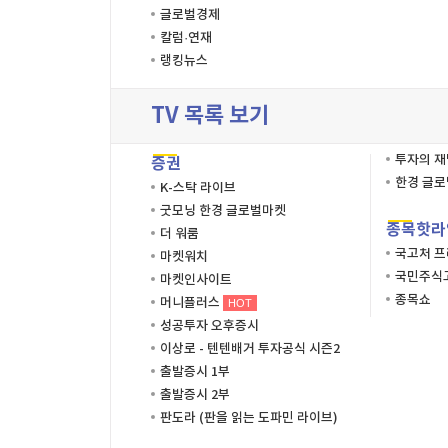
글로벌경제
칼럼·연재
랭킹뉴스
TV 목록 보기
투자의 
증권
한경 글
K-스탁 라이브
굿모닝 한경 글로벌마켓
종목핫라
더 워룸
국고처 
마켓워치
국민주식고
마켓인사이트
종목쇼
머니플러스
HOT
성공투자 오후증시
이상로 - 텐텐배거 투자공식 시즌2
출발증시 1부
출발증시 2부
판도라 (판을 읽는 도파민 라이브)