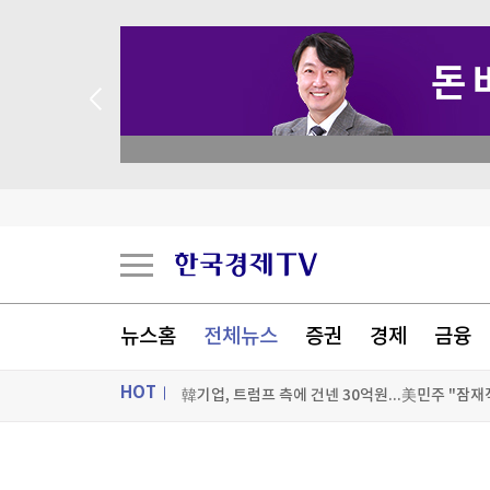
 꽝 없는 룰렛 이벤트
뉴스홈
전체뉴스
증권
경제
금융
AMD, AI 추론용 맞춤칩 스타트업 인수…엔비디아
HOT
韓기업, 트럼프 측에 건넨 30억원...美민주 "잠재
'출생시민권 금지' 막힌 트럼프, 원정출산 차단 행
ON AIR
뉴스
정국, 'ARMY' 타투한 손으로 샤넬 들었더니…68