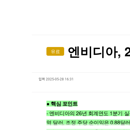
한국경제TV
뉴스홈
[포토+] 박정민, '멋짐 가득한 모습~'
머니팜 모닝라이브
증권
굿모닝 작전
금융
"나야, '흑백요리사' 시즌3"
오늘장 뭐사지?
부동산
[온에어] 머니플러스
[오후5시] 뉴스플러스
사회
온로드 (ON ROAD) 인사이트
글로벌경제
AMD, AI 추론용 맞춤칩 스타트업 인수…엔비디아
엔비디아, 2
유료
랭킹뉴스
AMD, AI 추론용 맞춤칩 스타트업 인수…엔비디아
입력
2025-05-28 16:31
미네르바아카데미
증권 데이터
스페셜강의
특징주 뉴스
● 핵심 포인트
투자/재테크
매매신호 (랭킹100
부동산/세무
투자분석
- 엔비디아의 26년 회계연도 1분기 실
산업
국내증시
억 달러, 조정 주당 순이익은 0.88
[모집-3기-] 돈버는 트레이딩 투자 북클럽
환율