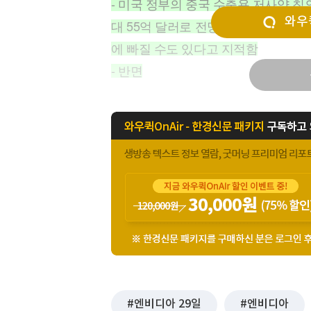
- 미국 정부의 중국 수출용 저사양 칩
[할인50%] 한·미 투자 올인원 클래스
해외증시
와우퀵
대 55억 달러로 전망되며, 마켓워치
에 빠질 수도 있다고 지적함
- 반면
엔비디아 29일
엔비디아