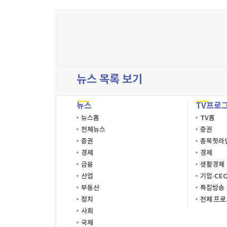
뉴스 목록 보기
뉴스
TV프로
뉴스홈
TV홈
전체뉴스
증권
증권
종목핫라
경제
경제
금융
생활경제
산업
기업·CE
부동산
특집방송
정치
전체 프
사회
국제