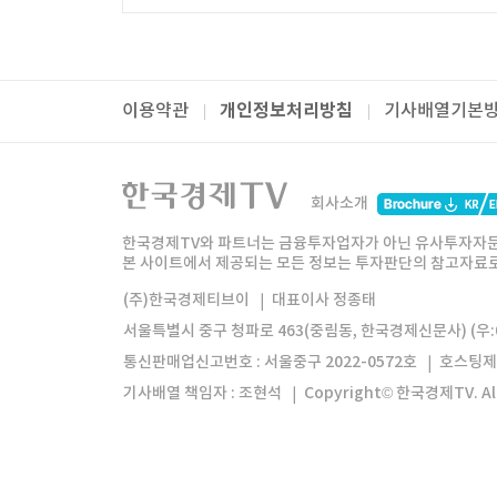
개인정보처리방침
이용약관
기사배열기본
패밀리사이트
한국경제TV
와우넷
주식창
미네르
회사소개
한경미디어그룹
한국경제신문
한국경제
한국경제TV와 파트너는 금융투자업자가 아닌 유사투자자문
본 사이트에서 제공되는 모든 정보는 투자판단의 참고자료로 
모바일앱
한국경제TV앱
주식창앱
(주)한국경제티브이
대표이사 정종태
서울특별시 중구 청파로 463(중림동, 한국경제신문사) (우:0
통신판매업신고번호 : 서울중구 2022-0572호
호스팅제
기사배열 책임자 : 조현석
Copyright© 한국경제TV. All 