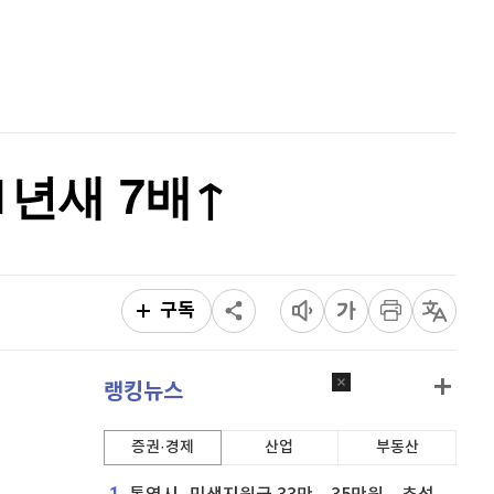
홈
AI추천
품
마켓이슈
특징주
이벤트
1년새 7배↑
구독
랭킹뉴스
증권·경제
산업
부동산
1