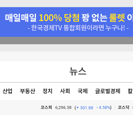
에 0.2% 감소(종합)
치 상회"
동성은 기회"-신한
원 기부
뉴스
산업
부동산
정치
사회
국제
글로벌경제
칼
에 0.2% 감소(종합)
코스피
6,296.38
4.58%
)
코스닥
(
301.88
에 0.2% 감소(종합)
TV프로그램
와우