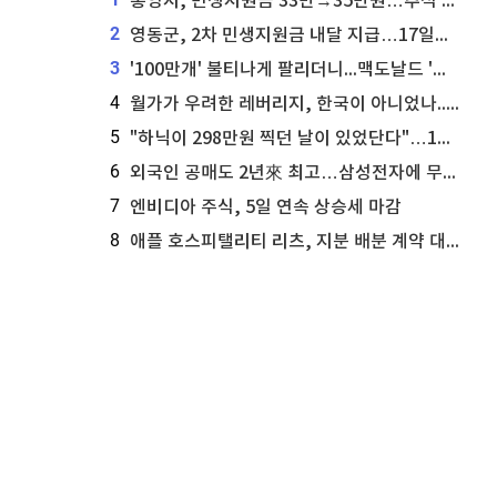
통영시, 민생지원금 33만→35만원…추석 전 푼다
2
영동군, 2차 민생지원금 내달 지급…17일부터 신청 접수
3
'100만개' 불티나게 팔리더니...맥도날드 '충주찰옥수수버거' 돌연 판매 종료
4
월가가 우려한 레버리지, 한국이 아니었나...'상황 인식' 못한 아셴브레너의 추락
5
"하닉이 298만원 찍던 날이 있었단다"…100만 클릭 '전래동화' 정체
6
외국인 공매도 2년來 최고…삼성전자에 무슨일이 [B급기자의 B급리포트]
7
엔비디아 주식, 5일 연속 상승세 마감
8
애플 호스피탤리티 리츠, 지분 배분 계약 대리인 업데이트