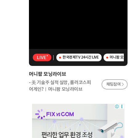
한국경제TV 24시간 LIVE
머니팜 모닝라이브 
머니팜 모닝라이브
- 美 기술주 실적 실망, 롤러코스피
채팅참여
어게인?ㅣ머니팜 모닝라이브