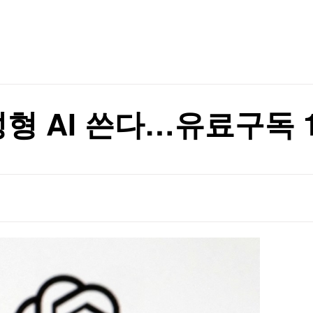
TV홈
무료방송
전체뉴스
증권
파트너스
경제
종목핫라인
추천 상
산업
경제
오늘의 
정치
생활경제
수익후기
국제
기업·CEO
이벤트
칼럼·연재
성형 AI 쓴다…유료구독 
특집방송
전체 프로그램
채널/편성
지역별채널
)
편성표