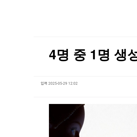
한국경제TV
뉴스홈
머니팜 모닝라이브
증권
굿모닝 작전
금융
오늘장 뭐사지?
부동산
[오후5시] 뉴스플러스
사회
온로드 (ON ROAD) 인사이트
글로벌경제
4명 중 1명 생
랭킹뉴스
입력
2025-05-29 12:02
미네르바아카데미
증권 데이터
스페셜강의
특징주 뉴스
투자/재테크
매매신호 (랭킹100
부동산/세무
투자분석
산업
국내증시
[모집-3기-] 돈버는 트레이딩 투자 북클럽
환율