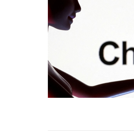
[할인50%] 한·미 투자 올인원 클래스
해외증시