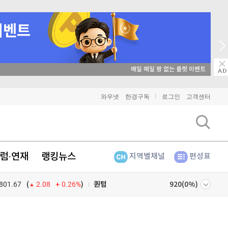
비트코인
91,212,000
(
-0.69%
)
이더리움
2,698,000
(
-0.6%
)
리플
매일 매일 꽝 없는 룰렛 이벤트
1,467
(
-1.31%
)
비트코인 캐시
301,400
(
-0.3%
)
와우넷
한경구독
로그인
고객센터
이오스
896
(
-0.45%
)
비트코인 골드
1,313
(
-763.82%
)
럼·연재
랭킹뉴스
지역별채널
편성표
퀀텀
920
(
0%
)
801.67
0.26%
)
이더리움 클래식
9,190
(
0.99%
)
(
2.08
비트코인
91,212,000
(
-0.69%
)
넷
주식창