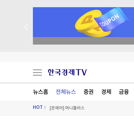
네이버 2분기 매출 3.4조원…영업익은 AI투자 영향
다올증권, 휴젤 목표가↑…"톡신 호조에 실적 기대
academy.co.kr
"LIG디펜스앤에어로스, 실적 부진 따른 단기 변
울산 현대공고 조은호 학생, 이웃돕기 성금 100만
[포토+] 박정민, '멋짐 가득한 모습~'
"나야, '흑백요리사' 시즌3"
뉴스홈
전체뉴스
증권
경제
금융
[온에어] 머니플러스
HOT
네이버 2분기 매출 3.4조원…영업익은 AI투자 영향
네이버 2분기 매출 3.4조원…영업익은 AI투자 영향
ON AIR
뉴스