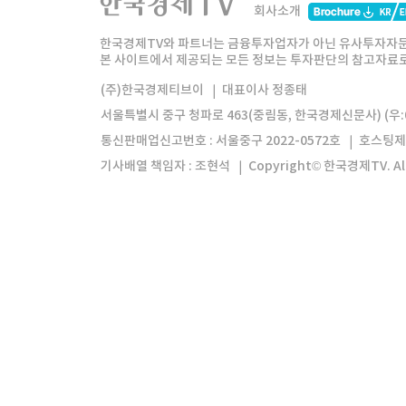
회사소개
한경미디어그룹
한국경제신문
한국경제
한국경제TV와 파트너는 금융투자업자가 아닌 유사투자자문
본 사이트에서 제공되는 모든 정보는 투자판단의 참고자료로 
모바일앱
한국경제TV앱
주식창앱
(주)한국경제티브이
대표이사 정종태
서울특별시 중구 청파로 463(중림동, 한국경제신문사) (우:0
통신판매업신고번호 : 서울중구 2022-0572호
호스팅제
기사배열 책임자 : 조현석
Copyright© 한국경제TV. All 