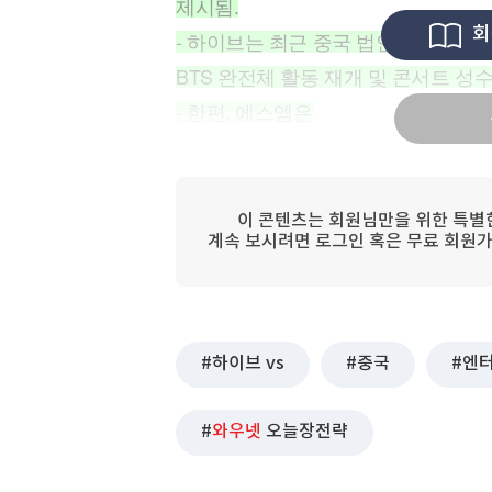
제시됨.
[할인50%] 한·미 투자 올인원 클래스
해외증시
회
- 하이브는 최근 중국 법인 설립으로
BTS 완전체 활동 재개 및 콘서트 성
- 한편, 에스엠은
이 콘텐츠는 회원님만을 위한 특별
계속 보시려면 로그인 혹은 무료 회원가
하이브 vs
중국
엔
와우넷
오늘장전략