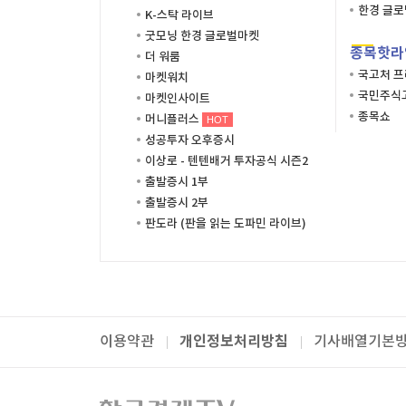
한경 글
K-스탁 라이브
굿모닝 한경 글로벌마켓
종목핫라
더 워룸
국고처 
마켓워치
국민주식고
마켓인사이트
종목쇼
머니플러스
HOT
성공투자 오후증시
이상로 - 텐텐배거 투자공식 시즌2
출발증시 1부
출발증시 2부
판도라 (판을 읽는 도파민 라이브)
개인정보처리방침
이용약관
기사배열기본
패밀리사이트
한국경제TV
와우넷
주식창
미네르