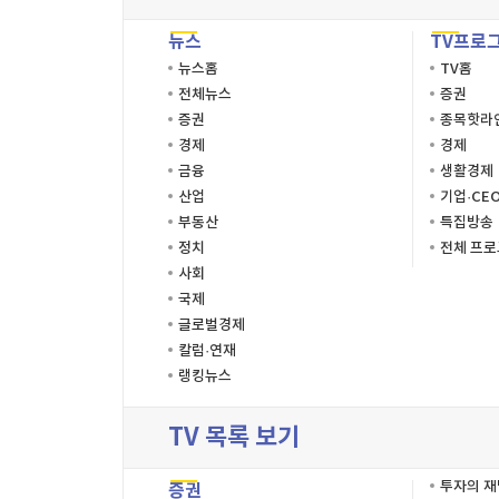
뉴스
TV프로
뉴스홈
TV홈
전체뉴스
증권
증권
종목핫라
경제
경제
금융
생활경제
산업
기업·CE
부동산
특집방송
정치
전체 프
사회
국제
글로벌경제
칼럼·연재
랭킹뉴스
TV 목록 보기
투자의 
증권