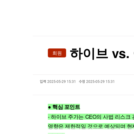
한국경제TV
뉴스홈
머니팜 모닝라이브
증권
굿모닝 작전
금융
오늘장 뭐사지?
부동산
[오후5시] 뉴스플러스
사회
온로드 (ON ROAD) 인사이트
글로벌경제
하이브 vs.
회원
랭킹뉴스
입력
2025-05-29 15:31
수정
2025-05-29 15:31
미네르바아카데미
증권 데이터
스페셜강의
특징주 뉴스
● 핵심 포인트
투자/재테크
매매신호 (랭킹100
부동산/세무
투자분석
- 하이브 주가는 CEO의 사법 리스크
산업
국내증시
영향은 제한적일 것으로 예상되며 현
[모집-3기-] 돈버는 트레이딩 투자 북클럽
환율