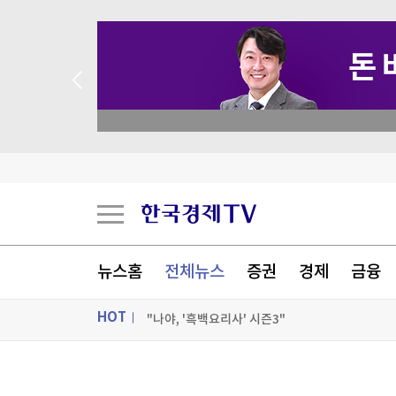
삼전닉스에 물린 홍진경 "왜 비쌀 때 사라고 했냐"
→ 온라인 투자교육은 미네르바아카데미 / minervaacademy.
'랜섬웨어' 감염에 복구업체 돈 냈는데...해커와 
HLB테라퓨틱스, 111억원 유상증자…에이치엘
"오픈AI의 첫 AI기기는 40만원넘는 도넛모양 
[포토+] 박정민, '멋짐 가득한 모습~'
뉴스홈
전체뉴스
증권
경제
금융
"나야, '흑백요리사' 시즌3"
HOT
[온에어] 머니플러스
삼전닉스에 물린 홍진경 "왜 비쌀 때 사라고 했냐"
ON AIR
뉴스
삼전닉스에 물린 홍진경 "왜 비쌀 때 사라고 했냐"