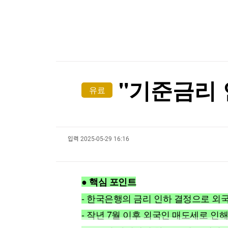
한국경제TV
뉴스홈
머니팜 모닝라이브
증권
굿모닝 작전
금융
오늘장 뭐사지?
부동산
[오후5시] 뉴스플러스
사회
온로드 (ON ROAD) 인사이트
글로벌경제
"기준금리 
유료
랭킹뉴스
입력
2025-05-29 16:16
미네르바아카데미
증권 데이터
스페셜강의
특징주 뉴스
● 핵심 포인트
투자/재테크
매매신호 (랭킹100
부동산/세무
투자분석
- 한국은행의 금리 인하 결정으로 외
산업
국내증시
- 작년 7월 이후 외국인 매도세로 인해
[모집-3기-] 돈버는 트레이딩 투자 북클럽
환율