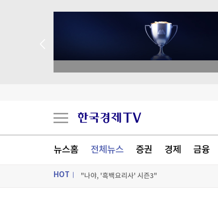
메타, 인도 정부에 '아동 성착취물 광고·모디 영상 
종목 무료 정밀 진단
[속보] 국힘 윤리위, '돌려차기 발언' 서범수·진
2년 6개월 공들였는데…인천 'F1 유치' 물거품
유니트리, 공모가 150.8위안 확정…13조 몸값으
[포토+] 박정민, '멋짐 가득한 모습~'
뉴스홈
전체뉴스
증권
경제
금융
"나야, '흑백요리사' 시즌3"
HOT
[온에어] K-스탁 라이브
메타, 인도 정부에 '아동 성착취물 광고·모디 영상 
ON AIR
뉴스
메타, 인도 정부에 '아동 성착취물 광고·모디 영상 