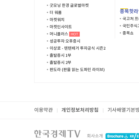
굿모닝 한경 글로벌마켓
종목핫라
더 워룸
국고처 
마켓워치
국민주식고
마켓인사이트
종목쇼
머니플러스
HOT
성공투자 오후증시
이상로 - 텐텐배거 투자공식 시즌2
출발증시 1부
출발증시 2부
판도라 (판을 읽는 도파민 라이브)
개인정보처리방침
이용약관
기사배열기본
패밀리사이트
한국경제TV
와우넷
주식창
미네르
회사소개