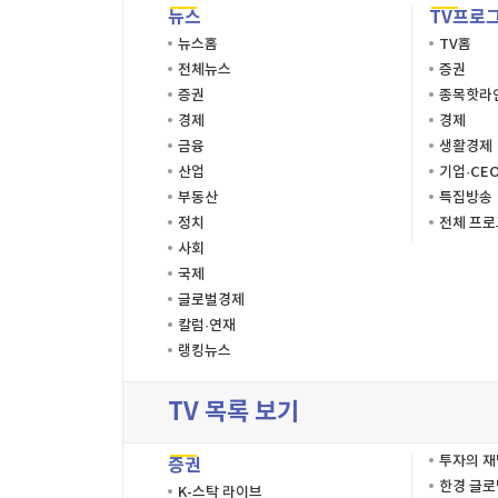
뉴스
TV프로
뉴스홈
TV홈
전체뉴스
증권
증권
종목핫라
경제
경제
금융
생활경제
산업
기업·CE
부동산
특집방송
정치
전체 프
사회
국제
글로벌경제
칼럼·연재
랭킹뉴스
TV 목록 보기
투자의 
증권
한경 글
K-스탁 라이브