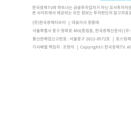
한경미디어그룹
한국경제신문
한국경제
한국경제TV와 파트너는 금융투자업자가 아닌 유사투자자문
본 사이트에서 제공되는 모든 정보는 투자판단의 참고자료로 
모바일앱
한국경제TV앱
주식창앱
(주)한국경제티브이
대표이사 정종태
서울특별시 중구 청파로 463(중림동, 한국경제신문사) (우:0
통신판매업신고번호 : 서울중구 2022-0572호
호스팅제
기사배열 책임자 : 조현석
Copyright© 한국경제TV. All 