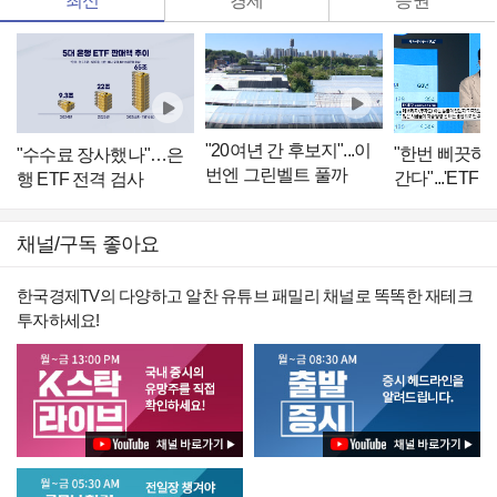
최신
경제
증권
"20여년 간 후보지"...이
"한번 삐끗하
"수수료 장사했나"…은
번엔 그린벨트 풀까
간다"...'ETF
행 ETF 전격 검사
레버리지 '경고
채널/구독 좋아요
한국경제TV의 다양하고 알찬 유튜브 패밀리 채널로 똑똑한 재테크
투자하세요!