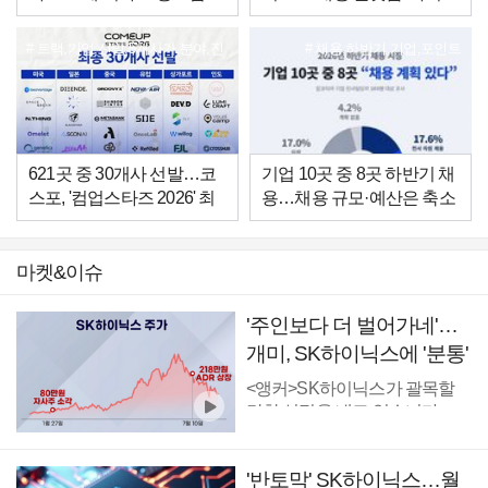
개월째 후퇴
잡' 론칭
트랙,기업,선발,5개사가,분야,진
채용,하반기,기업,포인트
출,스타트업
621곳 중 30개사 선발…코
기업 10곳 중 8곳 하반기 채
스포, '컴업스타즈 2026' 최
용…채용 규모·예산은 축소
종 선발
마켓&이슈
'주인보다 더 벌어가네'…
개미, SK하이닉스에 '분통'
[마켓딥다이브]
<앵커>SK하이닉스가 괄목할
만한 실적을 내고 있습니다...
'반토막' SK하이닉스…월