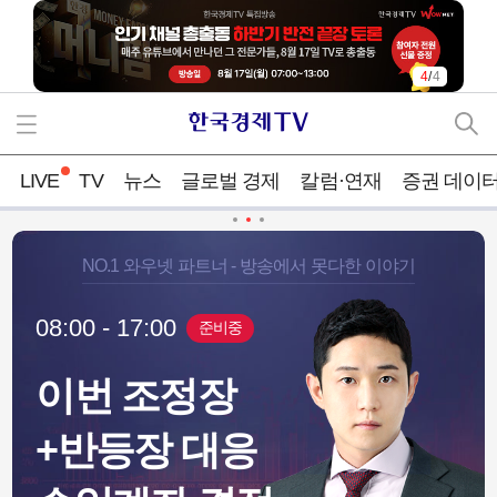
4
/
4
LIVE
TV
뉴스
글로벌 경제
칼럼·연재
증권 데이
NO.1 와우넷 파트너 - 방송에서 못다한 이야기
08:00 - 17:00
준비중
이번 조정장
"한번 삐끗하면 다 날아간
+반등장 대응
 후보지"...이번엔
다"...'ETF 아버지'의 레버리
풀까