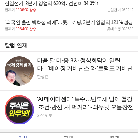
산일전기, 2분기 영업익 620억...전년비 34.3%↑
현재가
183,800
상승
산일전기
062040
"외국인 홀린 백화점 덕에"…롯데쇼핑, 2분기 영업익 121% 성장
현재가
106,400
상승
롯데쇼핑
023530
칼럼·연재
다음 달 미·중 3차 정상회담이 열린
다…'베이징 거버넌스'와 '트럼프 거버넌
스' [국제경제읽기 한상춘]
한상춘
'AI 데이터센터' 특수…반도체 넘어 철강
·조선·방산 '새 먹거리' - 와우넷 오늘장전
략
와우넷부