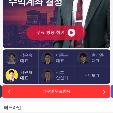
수익계좌 결정
지 '경고'
977.84
26,598.73
나스닥
0.32%
7,755.63
53,900.58
0.02%
다우존스
무료 방송 참여
감은숙
이동근
현상준
대표
대표
대표
김민재
강호
+ 더보기
대표
안인기
와우넷 무료방송
헤드라인