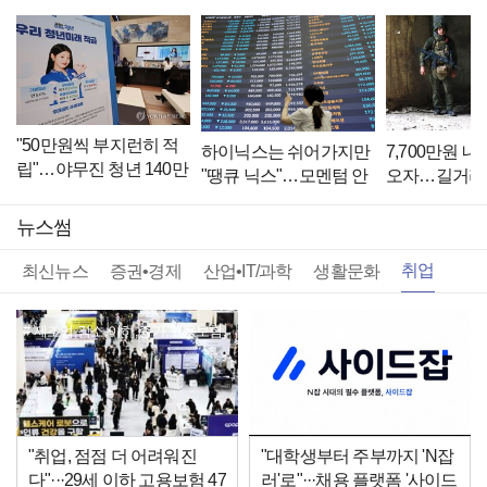
"50만원씩 부지런히 적
7,700만원 
하이닉스는 쉬어가지만
립"…야무진 청년 140만
오자…길거리
"땡큐 닉스"…모멘텀 안
명 달려왔다
'강제 입대' [글
고 13%↑
뉴스썸
취업
최신뉴스
증권•경제
산업•IT/과학
생활문화
제조업,감소,이하,증가,고용보험,
채용,사이드잡,플랫폼
전년,가입자
"취업, 점점 더 어려워진
"대학생부터 주부까지 'N잡
다"···29세 이하 고용보험 47
러'로"···채용 플랫폼 '사이드