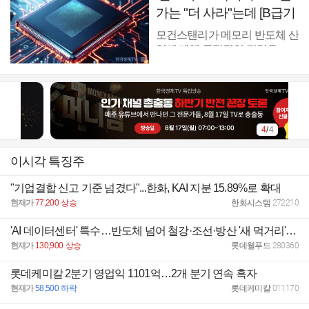
가는 "더 사라"는데 [B급기
자의 B급리포트]
모건스탠리가 메모리 반도체 산
업에 대해 긍정적인 전망을 ...
4
/
4
이시각 특징주
"기업결합 신고 기준 넘겼다"...한화, KAI 지분 15.89%로 확대
현재가
77,200
상승
한화시스템
272210
'AI 데이터센터' 특수…반도체 넘어 철강·조선·방산 '새 먹거리' - 와우넷 오늘장전략
현재가
130,900
상승
롯데웰푸드
280360
롯데케미칼 2분기 영업익 1101억…2개 분기 연속 흑자
현재가
58,500
하락
롯데케미칼
011170