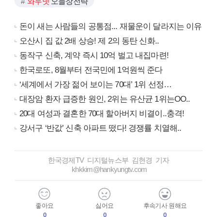
와우넷
오늘장전략
돈이 새는 사람들의 공통점... 재물운이 달라지는 이유
오산시 집 값 2배 상승! 제 2의 동탄 신화..
동작구 신축, 계약 즉시 10억 벌고 내집마련!
한국로또, 8월부터 전국민에 1억원씩 준다
‘세계에서 가장 젊어 보이는 70대’ 1위 선정…
대장암 환자 급증한 원인, 2위는 유산균 1위는OO..
20대 여성과 결혼한 70대 할아버지 비결이..충격!
강서구 ‘반값’ 신축 아파트 떴다! 경쟁률 치열해..
한국경제TV 디지털뉴스부 김현경 기자
khkkim@hankyungtv.com
좋아요
싫어요
후속기사 원해요
0
0
0