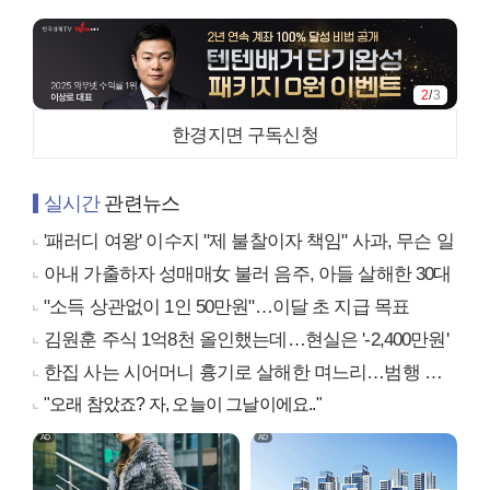
3
/
3
한경지면 구독신청
실시간
관련뉴스
'패러디 여왕' 이수지 "제 불찰이자 책임" 사과, 무슨 일
아내 가출하자 성매매女 불러 음주, 아들 살해한 30대
"소득 상관없이 1인 50만원"…이달 초 지급 목표
김원훈 주식 1억8천 올인했는데…현실은 '-2,400만원'
한집 사는 시어머니 흉기로 살해한 며느리…범행 동기는
"오래 참았죠? 자, 오늘이 그날이에요.."