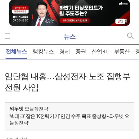
1
/
3
뉴스
홈
전체뉴스
랭킹뉴스
경제
증권
산업·IT
부동산
임단협 내홍…삼성전자 노조 집행부
전원 사임
와우넷
오늘장전략
'빅테크' 잡은 'K전력기기' 연간 수주 목표 줄상향 - 와우넷 오
늘장전략