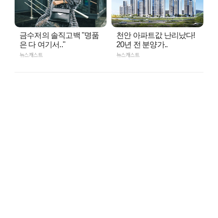
금수저의 솔직고백 "명품
천안 아파트값 난리났다!
은 다 여기서.."
20년 전 분양가..
뉴스캐스트
뉴스캐스트