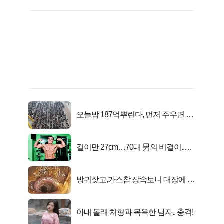
오늘밤 187억뿌린다, 먼저 주우면 최
대1억..!
길이만 27cm…70대 男의 비결이..충
격!
방귀잦고,가스참 장속보니 대장에 똥
이아니라...
아내 몰래 처형과 목욕한 남자.. 충격!