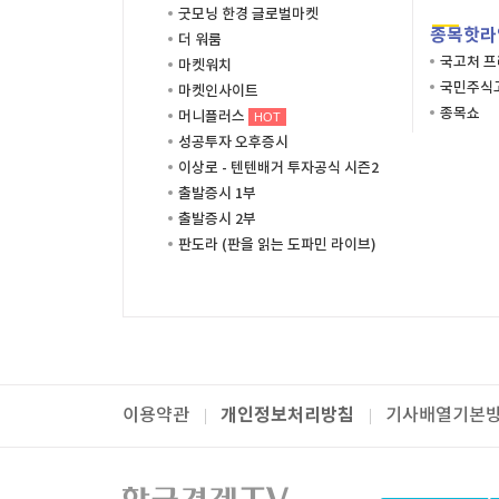
굿모닝 한경 글로벌마켓
종목핫라
더 워룸
국고처 
마켓워치
국민주식고
마켓인사이트
종목쇼
머니플러스
HOT
성공투자 오후증시
이상로 - 텐텐배거 투자공식 시즌2
출발증시 1부
출발증시 2부
판도라 (판을 읽는 도파민 라이브)
개인정보처리방침
이용약관
기사배열기본
패밀리사이트
한국경제TV
와우넷
주식창
미네르