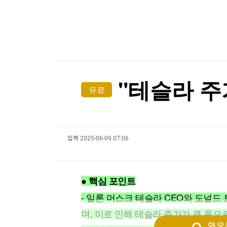
한국경제TV
뉴스홈
[포토+] 박정민, '멋짐 가득한 모습~'
머니팜 모닝라이브
증권
굿모닝 작전
금융
"나야, '흑백요리사' 시즌3"
오늘장 뭐사지?
부동산
[온에어] 국고처 5부
[오후5시] 뉴스플러스
사회
온로드 (ON ROAD) 인사이트
글로벌경제
후티 반군 "예멘 모카항의 사우디군 집결지 타격"
"테슬라 주
유료
랭킹뉴스
후티 반군 "예멘 모카항의 사우디군 집결지 타격"
입력
2025-06-09 07:06
미네르바아카데미
증권 데이터
스페셜강의
특징주 뉴스
● 핵심 포인트
투자/재테크
매매신호 (랭킹100
부동산/세무
투자분석
- 일론 머스크 테슬라 CEO와 도널드
산업
국내증시
며, 이로 인해 테슬라 주가가 큰 폭으
[모집-3기-] 돈버는 트레이딩 투자 북클럽
환율
와우퀵