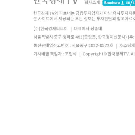
회사소개
한경미디어그룹
한국경제신문
한국경제
한국경제TV와 파트너는 금융투자업자가 아닌 유사투자자문
본 사이트에서 제공되는 모든 정보는 투자판단의 참고자료로 
모바일앱
한국경제TV앱
주식창앱
(주)한국경제티브이
대표이사 정종태
서울특별시 중구 청파로 463(중림동, 한국경제신문사) (우:0
통신판매업신고번호 : 서울중구 2022-0572호
호스팅제
기사배열 책임자 : 조현석
Copyright© 한국경제TV. All 