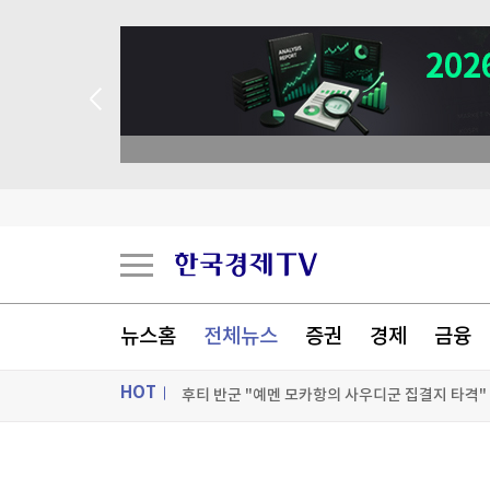
뉴스홈
전체뉴스
증권
경제
금융
후티 반군 "예멘 모카항의 사우디군 집결지 타격"
HOT
英 당국, 이부프로펜 등 진통제 주의 당부…"햇빛
'14만명 재시험'…中 공공부문 채용서 부정·특혜
ON AIR
뉴스
수도권 공급 늘리고 그린벨트 해제도 검토…'닥치고