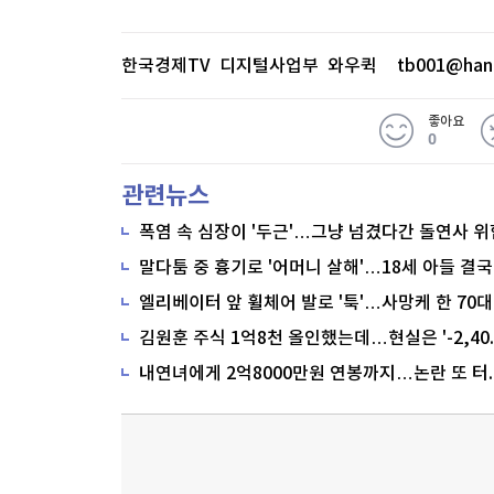
한국경제TV 디지털사업부 와우퀵
tb001@han
좋아요
0
관련뉴스
폭염 속 심장이 '두근'…그냥 넘겼다간 돌연사 위
말다툼 중 흉기로 '어머니 살해'…18세 아들 결국
내연녀