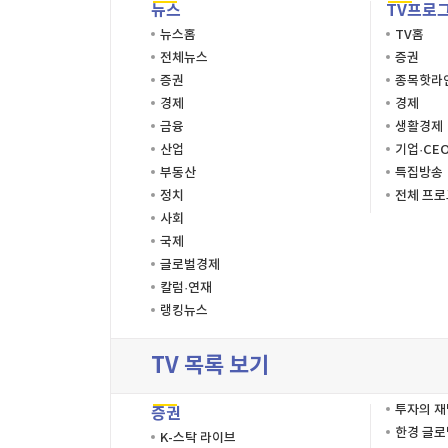
뉴스
TV프로
뉴스홈
TV홈
전체뉴스
증권
증권
종목핫라
경제
경제
금융
생활경제
산업
기업·CE
부동산
특집방송
정치
전체 프
사회
국제
글로벌경제
칼럼·연재
랭킹뉴스
TV 목록 보기
투자의 
증권
한경 글
K-스탁 라이브