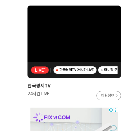
한국경제TV 24시간 LIVE
머니팜 모닝라이브 
한국경제TV
24시간 LIVE
채팅참여