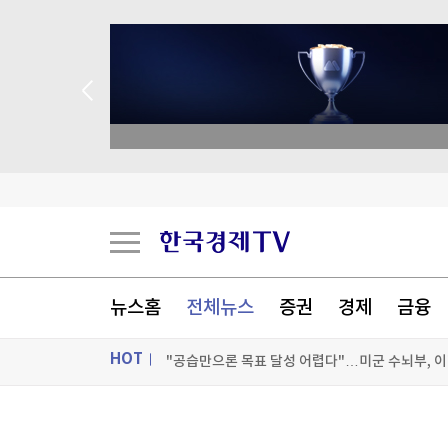
종목 무료 정밀 진단
"성수기인데 식당 문 닫고 왔다"…파리 셰프 8명
치명률 45% '공포의 바이러스'…수도까지 번질라 '
뉴스홈
전체뉴스
증권
경제
금융
"공습만으론 목표 달성 어렵다"…미군 수뇌부, 
HOT
[포토+] 박정민, '멋짐 가득한 모습~'
"나야, '흑백요리사' 시즌3"
ON AIR
뉴스
[온에어] 경제전쟁 꾼 시즌3