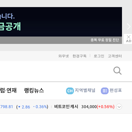
매일 매일 꽝 없는 룰렛 이벤트
비트코인
91,367,000
(
0.02%
)
와우넷
한경구독
로그인
고객센터
이더리움
2,694,000
(
0.07%
)
리플
1,453
(
0.62%
)
럼·연재
랭킹뉴스
지역별채널
편성표
비트코인 캐시
304,000
(
0.56%
)
798.81
0.36%
)
이오스
896
(
-0.45%
)
(
2.86
비트코인 골드
1,313
(
-763.82%
)
넷
주식창