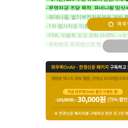
[할인50%] 한·미 투자 올인원 클래스
해외증시
- 운영자금 조달 목적, 유네나필 임상
- 유데나필, 발기부전치료제로 개발 후
와우퀵
- 1차 평가지표 미충족으로 FDA 승인 
- FDA, 피밸류 조건 완화 (0.05% → 0.
- 폰탄병은 희귀병으로 환