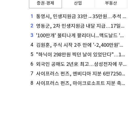
증권·경제
산업
부동산
1
통영시, 민생지원금 33만→35만원…추석 전 푼다
2
영동군, 2차 민생지원금 내달 지급…17일부터 신청 접수
3
'100만개' 불티나게 팔리더니...맥도날드 '충주찰옥수수버거' 돌연 판매 종료
4
김원훈, 주식 시작 2주 만에 '-2,400만원'…"차 한 대 값 날렸다"
5
"하닉이 298만원 찍던 날이 있었단다"…100만 클릭 '전래동화' 정체
6
외국인 공매도 2년來 최고…삼성전자에 무슨일이 [B급기자의 B급리포트]
7
사이프러스 펀즈, 엔비디아 지분 6만7250주 매각
8
사이프러스 펀즈, 마이크로소프트 지분 축소...3만3천 주 매각