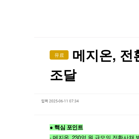
한국경제TV
뉴스홈
"성수기인데 식당 문 닫고 왔다"…파리 셰프 8명
머니팜 모닝라이브
증권
굿모닝 작전
금융
"성수기인데 식당 문 닫고 왔다"…파리 셰프 8명
오늘장 뭐사지?
부동산
[오후5시] 뉴스플러스
사회
온로드 (ON ROAD) 인사이트
글로벌경제
메지온, 전
유료
랭킹뉴스
조달
미네르바아카데미
증권 데이터
입력
2025-06-11 07:34
스페셜강의
특징주 뉴스
투자/재테크
매매신호 (랭킹100
부동산/세무
투자분석
● 핵심 포인트
산업
국내증시
[모집-3기-] 돈버는 트레이딩 투자 북클럽
환율
- 메지온, 230억 원 규모의 전환사채