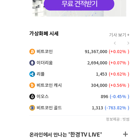
가상화폐 시세
기사 보기 +
924
(
0.87%
)
비트코인
91,367,000
(
0.02%
)
,160
(
0.38%
)
이더리움
2,694,000
(
0.07%
)
리플
1,453
(
0.62%
)
비트코인 캐시
304,000
(
0.56%
)
이오스
896
(
-0.45%
)
비트코인 골드
1,313
(
-763.82%
)
정보제공 : 빗썸
'한경TV LIVE'
온라인에서 만나는