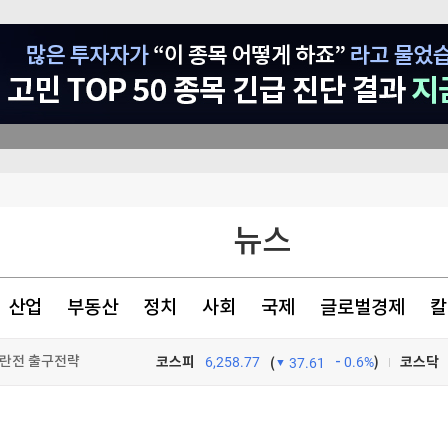
이 안동 찾은 이유
뉴스
초비상' [글로벌 pick]
[속보]이재명 대통령 "결혼 불이익 없앤다"…대출·청약·세제 22개 과제 점검
산업
부동산
정치
사회
국제
글로벌경제
칼
이란전 출구전략 모색
코스피
6,258.77
0.6%
)
코스닥
(
37.61
TV프로그램
와우