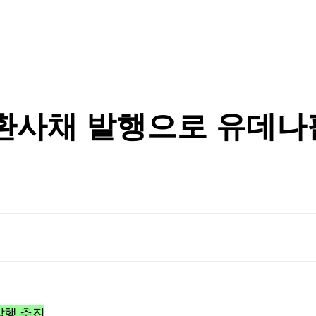
TV홈
무료방송
전체뉴스
이 안동 찾은 이유
증권
파트너스
경제
종목핫라인
추천 상
산업
이 안동 찾은 이유
경제
오늘의 
정치
생활경제
수익후기
국제
기업·CEO
이벤트
칼럼·연재
환사채 발행으로 유데나
특집방송
전체 프로그램
채널/편성
지역별채널
)
편성표
 발행 추진