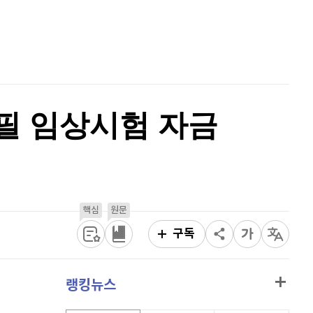
퀀텀
924
(
0.87%
)
홈
AI추천
이더리움 클래식
9,160
(
0.38%
)
품
마켓이슈
특징주
이벤트
비트코인
91,367,000
(
0.02%
)
필 임상시험 자금
핵심
원문
구독
랭킹뉴스