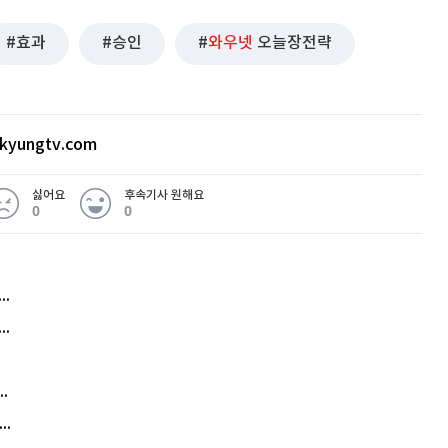
효과
승인
와우넷
오늘장전략
kyungtv.com
싫어요
후속기사 원해요
0
0
허지웅 "우리가 지지한 인간들이 이 꼴을"...또 소신 발언
아내 가출하자 성매매女 불러 음주, 아들 살해한 30대
김원훈 주식 1억8천 올인했는데…현실은 '-2,400만원'
"우리 애 사진 왜 적어요?" 민원 폭발…세상이 어쩌다