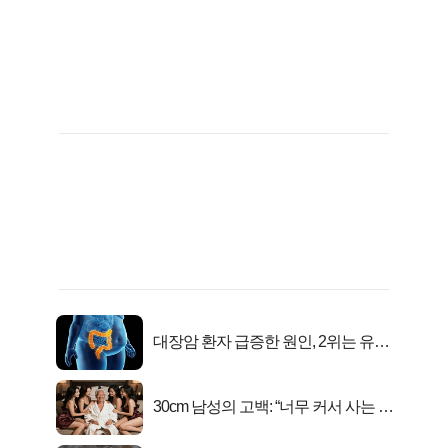
대장암 환자 급증한 원인, 2위는 유산
균 1위는OO..
30cm 남성의 고백: “너무 커서 사는 게
행복해요”