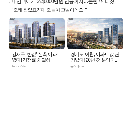
내연녀에게 2억8000만원 연봉까지…논란 또 터졌다
"오래 참았죠? 자, 오늘이 그날이에요.."
강서구 ‘반값’ 신축 아파트
경기도 이천, 아파트값 난
떴다! 경쟁률 치열해..
리났다! 20년 전 분양가..
뉴스캐스트
뉴스캐스트