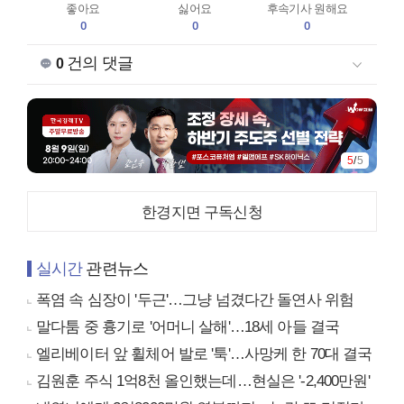
좋아요
싫어요
후속기사 원해요
0
0
0
건의 댓글
0
5
/
5
한경지면 구독신청
실시간
관련뉴스
폭염 속 심장이 '두근'…그냥 넘겼다간 돌연사 위험
말다툼 중 흉기로 '어머니 살해'…18세 아들 결국
엘리베이터 앞 휠체어 발로 '툭'…사망케 한 70대 결국
김원훈 주식 1억8천 올인했는데…현실은 '-2,400만원'