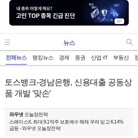
1
/
5
뉴스
홈
전체뉴스
랭킹뉴스
경제
증권
산업·IT
부동산
토스뱅크-경남은행, 신용대출 공동상
품 개발 '맞손'
와우넷
오늘장전략
스페이스X, 최대 9.1억주 보호예수 해제 우려 딛고 6.14%
급등 - 와우넷 오늘장전략