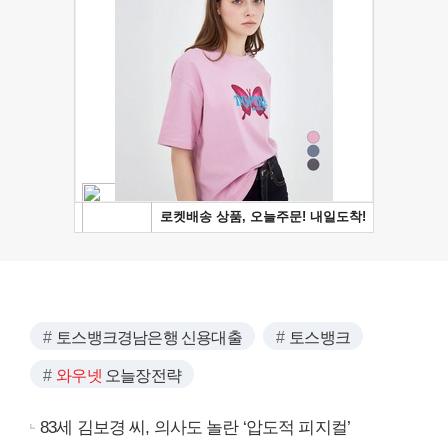
토스뱅크경남은행 신용대출
토스뱅크
와우넷
오늘장전략
83세 김보경 씨, 의사도 놀란 ‘압도적 피지컬’