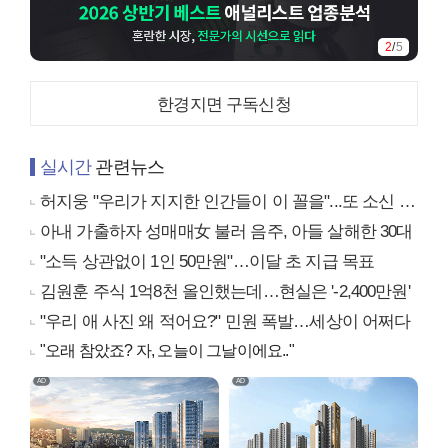
2
/
5
한경지면 구독신청
실시간
관련뉴스
허지웅 "우리가 지지한 인간들이 이 꼴을"...또 소신 발언
아내 가출하자 성매매女 불러 음주, 아들 살해한 30대
"소득 상관없이 1인 50만원"…이달 초 지급 목표
김원훈 주식 1억8천 올인했는데…현실은 '-2,400만원'
"우리 애 사진 왜 적어요?" 민원 폭발…세상이 어쩌다
"오래 참았죠? 자, 오늘이 그날이에요.."