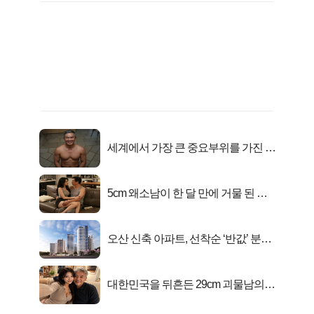
세계에서 가장 큰 중요부위를 가진 남
자의 진실
5cm 왜소남이 한 달 만에 거물 된 사
연
오산 신축 아파트, 선착순 ‘반값’ 분양
시작..
대한민국을 뒤흔든 29cm 괴물남의
진실