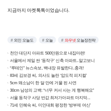
지금까지 마켓톡톡이었습니다.
외인 오늘도
오늘
와우넷
오늘장전략
천안 대단지 아파트 500만원으로 내집마련!
서울에서 제일 싼 ‘동작구’ 신축 아파트..알고보니
“루테인” 뉴스속보, 백내장 유발한다..충격!
83세 김보경 씨, 의사도 놀란 ‘압도적 피지컬’
5cm 왜소남이 한 달 만에 거물 된 사연
30cm 남성의 고백: “너무 커서 사는 게 행복해요”
서울 동작구 사당 반값 최저가아파트 마지막...
71세 민혜숙 씨, 미인대회 평정한 ‘방부제 여신’