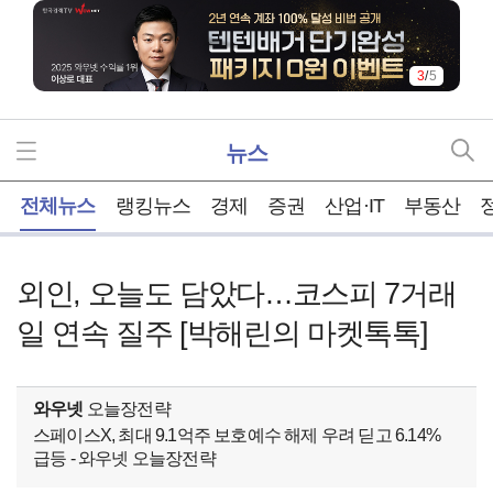
3
/
5
뉴스
홈
전체뉴스
랭킹뉴스
경제
증권
산업·IT
부동산
외인, 오늘도 담았다…코스피 7거래
일 연속 질주 [박해린의 마켓톡톡]
와우넷
오늘장전략
스페이스X, 최대 9.1억주 보호예수 해제 우려 딛고 6.14%
급등 - 와우넷 오늘장전략