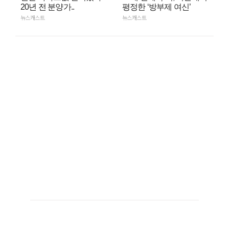
20년 전 분양가..
평정한 ‘방부제 여신’
뉴스캐스트
뉴스캐스트