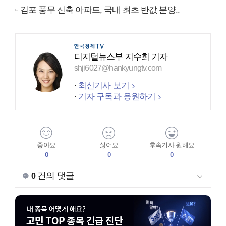
김포 풍무 신축 아파트, 국내 최초 반값 분양..
디지털뉴스부 지수희 기자
shji6027@hankyungtv.com
최신기사 보기
기자 구독과 응원하기
좋아요
싫어요
후속기사 원해요
0
0
0
건의 댓글
0