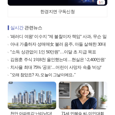
1
/
2
한경지면 구독신청
실시간
관련뉴스
'패러디 여왕' 이수지 "제 불찰이자 책임" 사과, 무슨 일
아내 가출하자 성매매女 불러 음주, 아들 살해한 30대
"소득 상관없이 1인 50만원"…이달 초 지급 목표
김원훈 주식 1억8천 올인했는데…현실은 '-2,400만원'
치사율 최대 75% '공포'…어린이 사망자 속출 '비상'
"오래 참았죠? 자, 오늘이 그날이에요.."
천안 아파트값 난리났다!
71세 민혜숙 씨, 미인대회