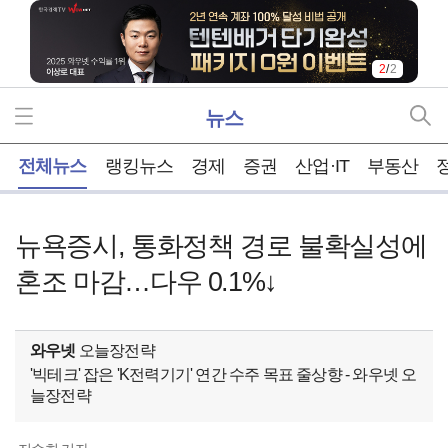
2
/
2
뉴스
홈
전체뉴스
랭킹뉴스
경제
증권
산업·IT
부동산
뉴욕증시, 통화정책 경로 불확실성에
혼조 마감…다우 0.1%↓
와우넷
오늘장전략
'빅테크' 잡은 'K전력기기' 연간 수주 목표 줄상향 - 와우넷 오
늘장전략