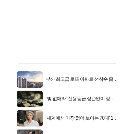
부산 최고급 로또 아파트 선착순 줍줍
떴다!
“빚 없애라” 신용등급 상관없이 정부
서 2억지원!
‘세계에서 가장 젊어 보이는 70대’ 1위
선정…