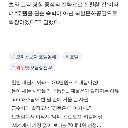
츠와 고객 경험 중심의 전략으로 전환할 것”이라
며 “호텔을 단순 숙박이 아닌 복합문화공간으로
확장하겠다”고 말했다.
오피스보다 호텔올해
호텔
와우넷
오늘장전략
천안 대단지 아파트 500만원으로 내집마련!
돈이 새는 사람들의 공통점... 재물운이 달라지는 이유
5cm 왜소남이 한 달 만에 거물 된 사연
금수저의 솔직고백 "명품은 다 여기서.."
보험설계사 이직시 ‘억’대 프로모션! 키움에셋!
‘세계에서 가장 젊어 보이는 70대’ 1위 선정…