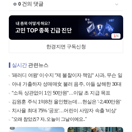
건의 댓글
0
2
/
4
한경지면 구독신청
실시간
관련뉴스
'패러디 여왕' 이수지 "제 불찰이자 책임" 사과, 무슨 일
아내 가출하자 성매매女 불러 음주, 아들 살해한 30대
"소득 상관없이 1인 50만원"…이달 초 지급 목표
김원훈 주식 1억8천 올인했는데…현실은 '-2,400만원'
치사율 최대 75% '공포'…어린이 사망자 속출 '비상'
"오래 참았죠? 자, 오늘이 그날이에요.."