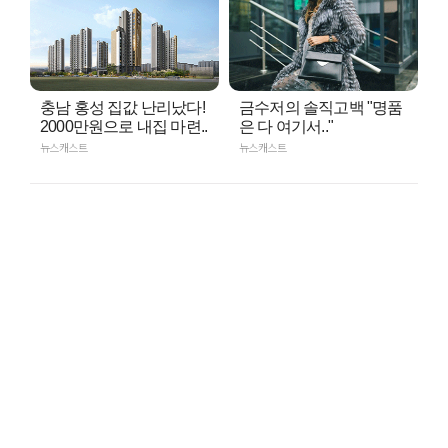
충남 홍성 집값 난리났다!
금수저의 솔직고백 "명품
2000만원으로 내집 마련..
은 다 여기서.."
뉴스캐스트
뉴스캐스트