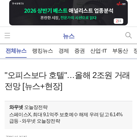
2
/
4
뉴스
홈
전체뉴스
랭킹뉴스
경제
증권
산업·IT
부동산
"오피스보다 호텔"…올해 2조원 거래
전망 [뉴스+현장]
와우넷
오늘장전략
스페이스X, 최대 9.1억주 보호예수 해제 우려 딛고 6.14%
급등 - 와우넷 오늘장전략