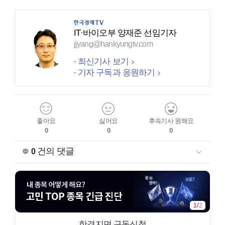
IT·바이오부 양재준 선임기자
jjyang@hankyungtv.com
최신기사 보기
기자 구독과 응원하기
좋아요
싫어요
후속기사 원해요
0
0
0
건의 댓글
0
1
/
2
한경지면 구독신청