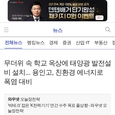
2
/
2
뉴스
홈
전체뉴스
랭킹뉴스
경제
증권
산업·IT
부동산
무더위 속 학교 옥상에 태양광 발전설
비 설치... 용인고, 친환경 에너지로
폭염 대비
와우넷
오늘장전략
'빅테크' 잡은 'K전력기기' 연간 수주 목표 줄상향 - 와우넷 오
늘장전략