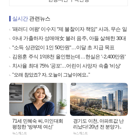
실시간
관련뉴스
'패러디 여왕' 이수지 "제 불찰이자 책임" 사과, 무슨 일
아내 가출하자 성매매女 불러 음주, 아들 살해한 30대
"소득 상관없이 1인 50만원"…이달 초 지급 목표
김원훈 주식 1억8천 올인했는데…현실은 '-2,400만원'
치사율 최대 75% '공포'…어린이 사망자 속출 '비상'
"오래 참았죠? 자, 오늘이 그날이에요.."
71세 민혜숙 씨, 미인대회
경기도 이천, 아파트값 난
평정한 ‘방부제 여신’
리났다! 20년 전 분양가..
뉴스캐스트
뉴스캐스트