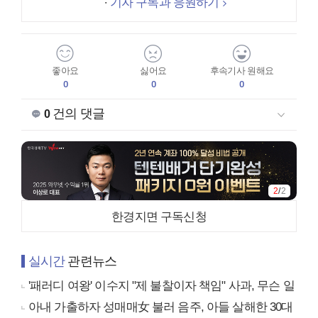
기자 구독과 응원하기
좋아요
싫어요
후속기사 원해요
0
0
0
건의 댓글
0
2
/
2
한경지면 구독신청
실시간
관련뉴스
'패러디 여왕' 이수지 "제 불찰이자 책임" 사과, 무슨 일
아내 가출하자 성매매女 불러 음주, 아들 살해한 30대