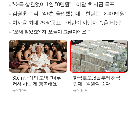
"소득 상관없이 1인 50만원"…이달 초 지급 목표
김원훈 주식 1억8천 올인했는데…현실은 '-2,400만원'
치사율 최대 75% '공포'…어린이 사망자 속출 '비상'
"오래 참았죠? 자, 오늘이 그날이에요.."
30cm 남성의 고백: “너무
한국로또, 8월부터 전국
커서 사는 게 행복해요”
민에 1억원씩 준다
뉴스캐스트
뉴스캐스트