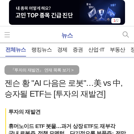
1
/
2
뉴스
홈
전체뉴스
랭킹뉴스
경제
증권
산업·IT
부동산
『투자의 재발견』 연재 목록 보기 >
젠슨 황 "AI 다음은 로봇"…美 vs 中,
승자될 ETF는 [투자의 재발견]
투자의 재발견
휴머노이드 ETF 봇물…과거 상장 ETF도 재부각
국내 로봇주, 정책 모멘텀…단기적으론 부품주↑ 전망