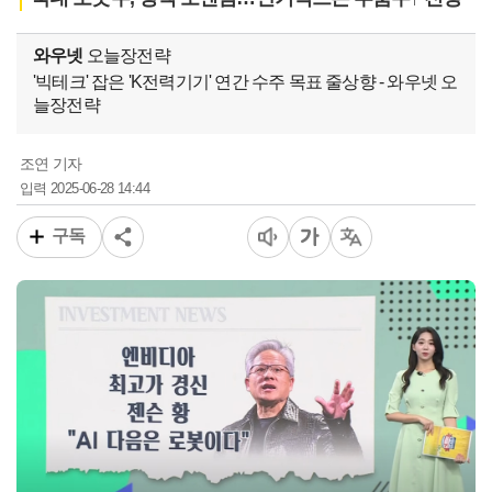
와우넷
오늘장전략
'빅테크' 잡은 'K전력기기' 연간 수주 목표 줄상향 - 와우넷 오
늘장전략
조연 기자
2025-06-28 14:44
입력
구독