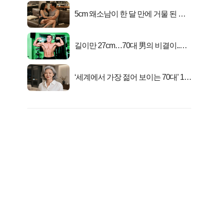
5cm 왜소남이 한 달 만에 거물 된 사
연
길이만 27cm…70대 男의 비결이..충
격!
‘세계에서 가장 젊어 보이는 70대’ 1위
선정…