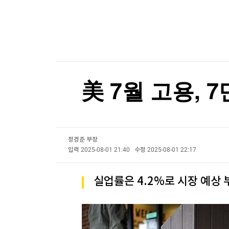
한국경제TV
뉴스홈
[온에어] 크립토랩스
머니팜 모닝라이브
증권
굿모닝 작전
금융
최고위원도 '석청 대전'…1위 최민희 겨냥 박선원
오늘장 뭐사지?
부동산
최고위원도 '석청 대전'…1위 최민희 겨냥 박선원
[오후5시] 뉴스플러스
사회
온로드 (ON ROAD) 인사이트
글로벌경제
美 7월 고용,
랭킹뉴스
정경준 부장
미네르바아카데미
증권 데이터
입력
2025-08-01 21:40
수정
2025-08-01 22:17
스페셜강의
특징주 뉴스
실업률은 4.2%로 시장 예상 
투자/재테크
매매신호 (랭킹100
부동산/세무
투자분석
산업
국내증시
[모집-3기-] 돈버는 트레이딩 투자 북클럽
환율