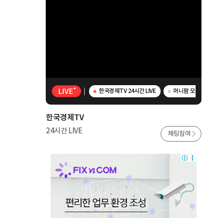
한국경제TV 24시간 LIVE
머니팜 모닝라이브 
한국경제TV
24시간 LIVE
채팅참여