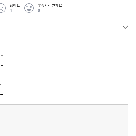
싫어요
후속기사 원해요
1
0
허지웅 "우리가 지지한 인간들이 이 꼴을"...또 소신 발언
아내 가출하자 성매매女 불러 음주, 아들 살해한 30대
김원훈 주식 1억8천 올인했는데…현실은 '-2,400만원'
"우리 애 사진 왜 적어요?" 민원 폭발…세상이 어쩌다