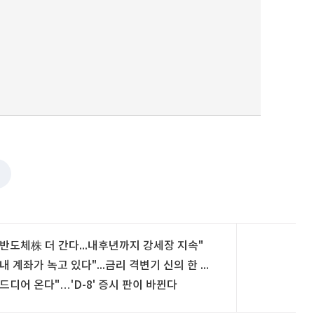
퀀텀
이더리움 클래식
9
"반도체株 더 간다...내후년까지 강세장 지속"
"내 계좌가 녹고 있다"...금리 격변기 신의 한 수는
"드디어 온다"…'D-8' 증시 판이 바뀐다