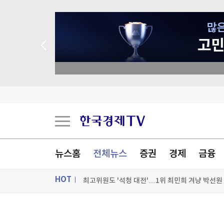
종목 무료 정밀 진단
최고위원도 '석청 대전'…1위 최민희 겨냥 박선원
與 싱크탱크 민주硏 "교육교부금 개편 반대"
뉴스홈
전체뉴스
증권
경제
금융
金 "반도체로 황금 호남시대 완성"…鄭 "호남기업
HOT
프랑스 대선판 덮친 가짜뉴스…러시아 연계 의혹
[포토+] 박정민, '멋짐 가득한 모습~'
ON AIR
뉴스
"나야, '흑백요리사' 시즌3"