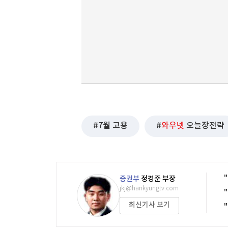
7월 고용
와우넷
오늘장전략
증권부
정경준 부장
jkj@hankyungtv.com
최신기사 보기