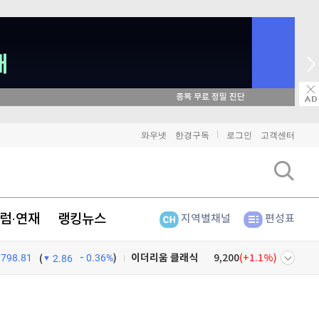
매일 매일 꽝 없는 룰렛 이벤트
와우넷
한경구독
로그인
고객센터
럼·연재
랭킹뉴스
지역별채널
편성표
798.81
0.36%
)
비트코인
91,648,000
(
-0.21%
)
(
2.86
이더리움
2,706,000
(
-0.3%
)
넷
주식창