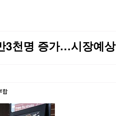
TV홈
무료방송
전체뉴스
증권
파트너스
경제
종목핫라인
추천 상
산업
 띄워
경제
오늘의 
정치
 띄워
생활경제
수익후기
국제
기업·CEO
이벤트
칼럼·연재
 7만3천명 증가…시장예상
특집방송
전체 프로그램
채널/편성
지역별채널
부합
)
편성표