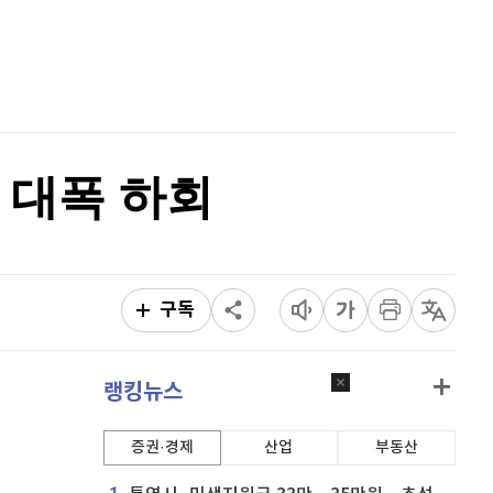
리플
1,464
(
-1.53%
)
홈
AI추천
비트코인 캐시
304,800
(
0.83%
)
품
마켓이슈
특징주
이벤트
이오스
896
(
-0.45%
)
비트코인 골드
1,313
(
-763.82%
)
 대폭 하회
퀀텀
919
(
-0.11%
)
이더리움 클래식
9,200
(
1.1%
)
비트코인
91,648,000
(
-0.21%
)
구독
랭킹뉴스
증권·경제
산업
부동산