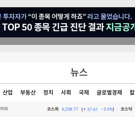
뉴스
 띄워
산업
부동산
정치
사회
국제
글로벌경제
칼
 부품장비 우선 사용"
코스피
6,258.77
0.6%
)
코스닥
(
37.61
TV프로그램
와우