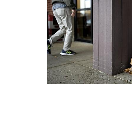
[할인50%] 한·미 투자 올인원 클래스
해외증시