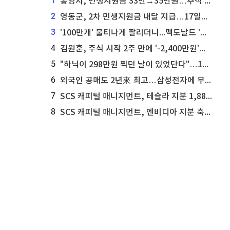
1
통영시, 민생지원금 33만→35만원…추석 전 푼다
2
영동군, 2차 민생지원금 내달 지급…17일부터 신청 접수
3
'100만개' 불티나게 팔리더니...맥도날드 '충주찰옥수수버거' 돌연 판매 종료
4
김원훈, 주식 시작 2주 만에 '-2,400만원'…"차 한 대 값 날렸다"
5
"하닉이 298만원 찍던 날이 있었단다"…100만 클릭 '전래동화' 정체
6
외국인 공매도 2년來 최고…삼성전자에 무슨일이 [B급기자의 B급리포트]
7
SCS 캐피털 매니지먼트, 테슬라 지분 1,889주 추가 매수
8
SCS 캐피털 매니지먼트, 엔비디아 지분 축소...8,590주 매도