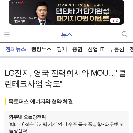
2
/
2
뉴스
홈
전체뉴스
랭킹뉴스
경제
증권
산업·IT
부동산
LG전자, 영국 전력회사와 MOU…"클
린테크사업 속도"
옥토퍼스 에너지와 협약 체결
와우넷
오늘장전략
'빅테크' 잡은 'K전력기기' 연간 수주 목표 줄상향 - 와우넷 오
늘장전략