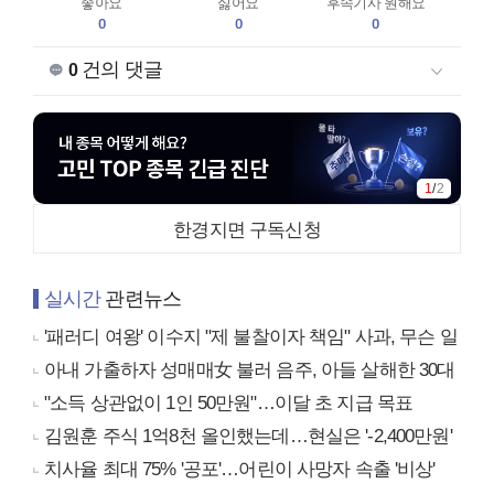
좋아요
싫어요
후속기사 원해요
0
0
0
건의 댓글
0
1
/
2
한경지면 구독신청
실시간
관련뉴스
'패러디 여왕' 이수지 "제 불찰이자 책임" 사과, 무슨 일
아내 가출하자 성매매女 불러 음주, 아들 살해한 30대
"소득 상관없이 1인 50만원"…이달 초 지급 목표
김원훈 주식 1억8천 올인했는데…현실은 '-2,400만원'
치사율 최대 75% '공포'…어린이 사망자 속출 '비상'