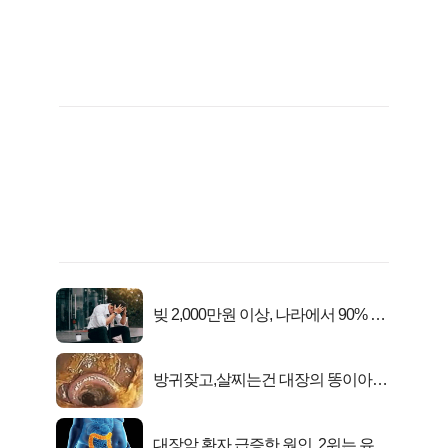
빚 2,000만원 이상, 나라에서 90% 갚
아준다!
방귀잦고,살찌는건 대장의 똥이아니
라??
대장암 환자 급증한 원인, 2위는 유산