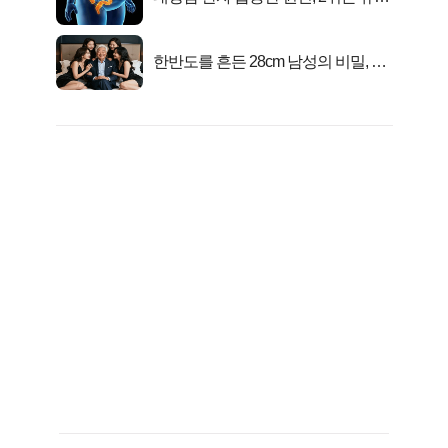
균 1위는OO..
한반도를 흔든 28cm 남성의 비밀, 매
일 밤 즐거워