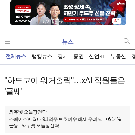
5
/
5
뉴스
홈
전체뉴스
랭킹뉴스
경제
증권
산업·IT
부동산
"하드코어 워커홀릭"…xAI 직원들은
'글쎄'
와우넷
오늘장전략
스페이스X, 최대 9.1억주 보호예수 해제 우려 딛고 6.14%
급등 - 와우넷 오늘장전략