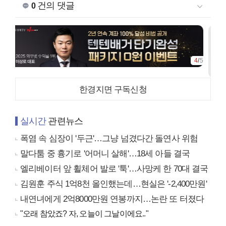
건의 댓글
0
4
/
5
한경지면 구독신청
실시간
관련뉴스
폭염 속 심장이 '두근'…그냥 넘겼다간 돌연사 위험
말다툼 중 흉기로 '어머니 살해'…18세 아들 결국
엘리베이터 앞 휠체어 발로 '툭'…사망케 한 70대 결국
김원훈 주식 1억8천 올인했는데…현실은 '-2,400만원'
내연녀에게 2억8000만원 연봉까지…논란 또 터졌다
"오래 참았죠? 자, 오늘이 그날이에요.."