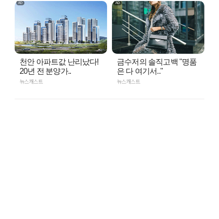
천안 아파트값 난리났다!
금수저의 솔직고백 "명품
20년 전 분양가..
은 다 여기서.."
뉴스캐스트
뉴스캐스트