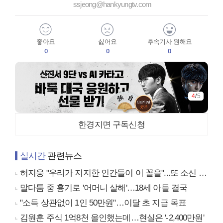
ssjeong@hankyungtv.com
좋아요
싫어요
후속기사 원해요
0
0
0
4
/
5
한경지면 구독신청
실시간
관련뉴스
허지웅 "우리가 지지한 인간들이 이 꼴을"...또 소신 발언
말다툼 중 흉기로 '어머니 살해'…18세 아들 결국
"소득 상관없이 1인 50만원"…이달 초 지급 목표
김원훈 주식 1억8천 올인했는데…현실은 '-2,400만원'