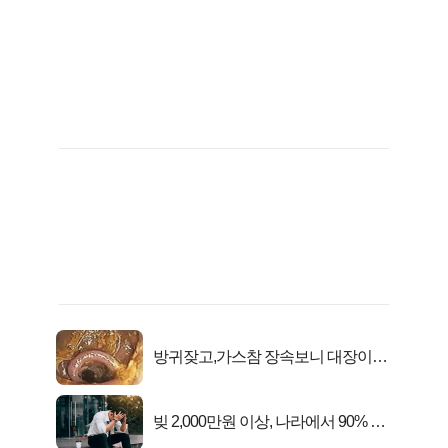
방귀잦고,가스참 장속보니 대장이아
니라..
빚 2,000만원 이상, 나라에서 90% 갚
아준다!