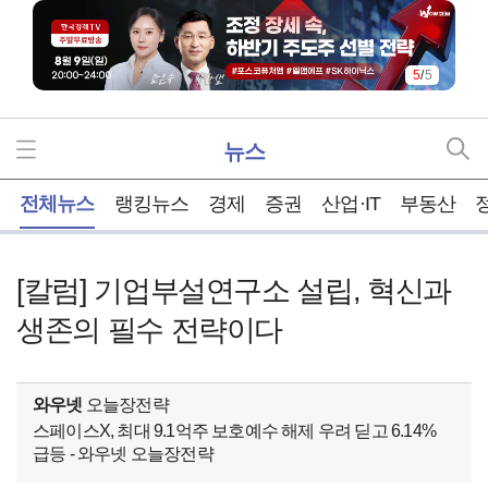
5
/
5
뉴스
홈
전체뉴스
랭킹뉴스
경제
증권
산업·IT
부동산
[칼럼] 기업부설연구소 설립, 혁신과
생존의 필수 전략이다
와우넷
오늘장전략
스페이스X, 최대 9.1억주 보호예수 해제 우려 딛고 6.14%
급등 - 와우넷 오늘장전략