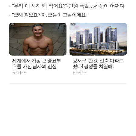
"우리 애 사진 왜 적어요?" 민원 폭발…세상이 어쩌다
"오래 참았죠? 자, 오늘이 그날이에요.."
세계에서 가장 큰 중요부
강서구 ‘반값’ 신축 아파트
위를 가진 남자의 진실
떴다! 경쟁률 치열해..
뉴스캐스트
뉴스캐스트