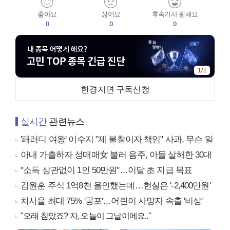
좋아요
싫어요
후속기사 원해요
0
0
0
1
/
2
한경지면 구독신청
실시간
관련뉴스
'패러디 여왕' 이수지 "제 불찰이자 책임" 사과, 무슨 일
아내 가출하자 성매매女 불러 음주, 아들 살해한 30대
"소득 상관없이 1인 50만원"…이달 초 지급 목표
김원훈 주식 1억8천 올인했는데…현실은 '-2,400만원'
치사율 최대 75% '공포'…어린이 사망자 속출 '비상'
"오래 참았죠? 자, 오늘이 그날이에요.."