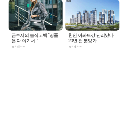
금수저의 솔직고백 "명품
천안 아파트값 난리났다!
은 다 여기서.."
20년 전 분양가..
뉴스캐스트
뉴스캐스트