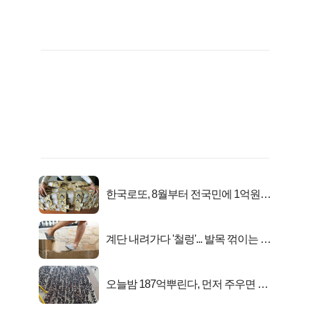
한국로또, 8월부터 전국민에 1억원씩
준다
계단 내려가다 '철렁'... 발목 꺾이는 이
유
오늘밤 187억뿌린다, 먼저 주우면 최
대1억..!