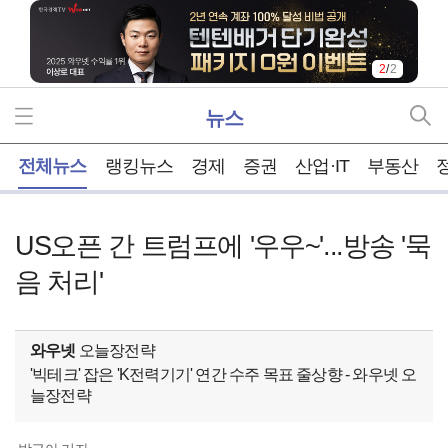
2
/
2
뉴스
홈
전체뉴스
랭킹뉴스
경제
증권
산업·IT
부동산
US오픈 간 트럼프에 '우우~'...방송 '묵
음 처리'
와우넷
오늘장전략
'빅테크' 잡은 'K전력기기' 연간 수주 목표 줄상향 - 와우넷 오
늘장전략