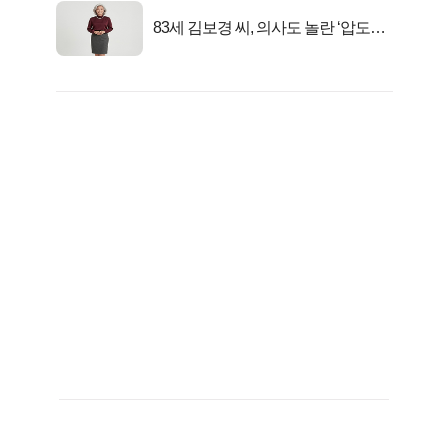
83세 김보경 씨, 의사도 놀란 ‘압도적
피지컬’