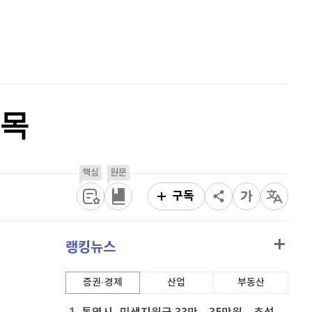
비트코인 캐시
302,800
(
0.17%
)
홈
AI추천
이오스
896
(
-0.45%
)
품
마켓이슈
특징주
이벤트
비트코인 골드
1,313
(
-763.82%
)
퀀텀
916
(
-0.44%
)
주목
이더리움 클래식
9,165
(
0.71%
)
비트코인
91,267,000
(
-0.63%
)
핵심
원문
구독
랭킹뉴스
증권·경제
산업
부동산
1