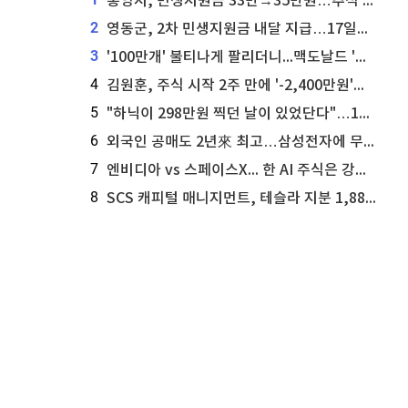
통영시, 민생지원금 33만→35만원…추석 전 푼다
2
영동군, 2차 민생지원금 내달 지급…17일부터 신청 접수
3
'100만개' 불티나게 팔리더니...맥도날드 '충주찰옥수수버거' 돌연 판매 종료
4
김원훈, 주식 시작 2주 만에 '-2,400만원'…"차 한 대 값 날렸다"
5
"하닉이 298만원 찍던 날이 있었단다"…100만 클릭 '전래동화' 정체
6
외국인 공매도 2년來 최고…삼성전자에 무슨일이 [B급기자의 B급리포트]
7
엔비디아 vs 스페이스X... 한 AI 주식은 강력 매수, 다른 하나는 강력 매도라고 투자자 주장
8
SCS 캐피털 매니지먼트, 테슬라 지분 1,889주 추가 매수