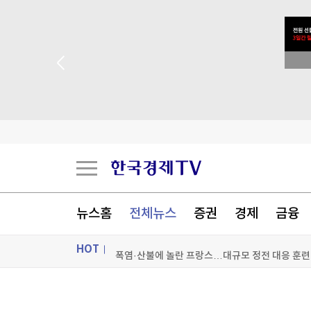
 꽝 없는 룰렛 이벤트
뉴스홈
전체뉴스
증권
경제
금융
이례적인 폭염, 식품 가격도 올렸다…"3년 반 만에
HOT
폭염·산불에 놀란 프랑스…대규모 정전 대응 훈련
뉴욕증시, 비농업 고용지표 소화하며 혼조 출발
ON AIR
뉴스
현대차·기아 '2026 레드 닷 어워드' 17개 수상