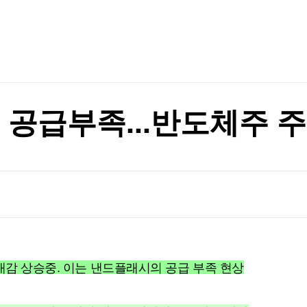
TV홈
무료방송
전체뉴스
증권
파트너스
경제
종목핫라인
추천 상
산업
경제
오늘의 
정치
생활경제
수익후기
국제
기업·CEO
이벤트
칼럼·연재
 최고"
공급부족...반도체주 
특집방송
 최고"
전체 프로그램
채널/편성
지역별채널
)
편성표
대감 상승중. 이는 낸드플래시의 공급 부족 현상