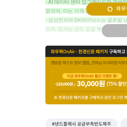
- AI 데이터 센터 업그레이드와 모
[할인50%] 한·미 투자 올인원 클래스
해외증시
와우퀵
였으며, 이는 가격 상승과 ASP증가로
- 삼성전자와 SK하이닉스는 글로벌 
으며, 양사는 낸드 공급 부족국면에
낸드플래시 공급부족반도체주