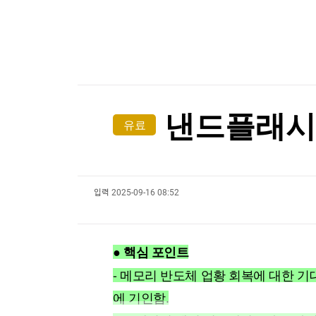
한국경제TV
뉴스홈
[포토+] 박정민, '멋짐 가득한 모습~'
머니팜 모닝라이브
증권
굿모닝 작전
금융
"나야, '흑백요리사' 시즌3"
오늘장 뭐사지?
부동산
[온에어] 한경 글로벌마켓
[오후5시] 뉴스플러스
사회
온로드 (ON ROAD) 인사이트
글로벌경제
이례적인 폭염, 식품 가격도 올렸다…"3년 반 만에
낸드플래시 
유료
랭킹뉴스
이례적인 폭염, 식품 가격도 올렸다…"3년 반 만에
입력
2025-09-16 08:52
미네르바아카데미
증권 데이터
스페셜강의
특징주 뉴스
● 핵심 포인트
투자/재테크
매매신호 (랭킹100
부동산/세무
투자분석
- 메모리 반도체 업황 회복에 대한 기
산업
국내증시
에 기인함.
[모집-3기-] 돈버는 트레이딩 투자 북클럽
환율