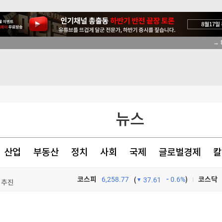
→ 
뉴스
산업
부동산
정치
사회
국제
글로벌경제
칼
 최고"
 추진
코스피
6,258.77
0.6%
)
코스닥
(
37.61
TV프로그램
와우