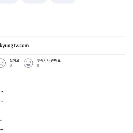
kyungtv.com
싫어요
후속기사 원해요
0
0
허지웅 "우리가 지지한 인간들이 이 꼴을"...또 소신 발언
아내 가출하자 성매매女 불러 음주, 아들 살해한 30대
김원훈 주식 1억8천 올인했는데…현실은 '-2,400만원'
"우리 애 사진 왜 적어요?" 민원 폭발…세상이 어쩌다