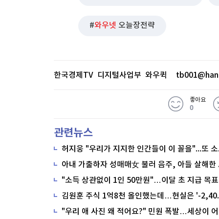
와우넷
오늘장전략
한국경제TV 디지털사업부 와우퀵
tb001@han
좋아요
0
관련뉴스
"소득 상관없이 1인 50만원"…이달 초 지급 목표