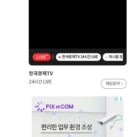
한국경제TV 24시간 LIVE
머니팜 모닝라이브 
한국경제TV
24시간 LIVE
채팅참여