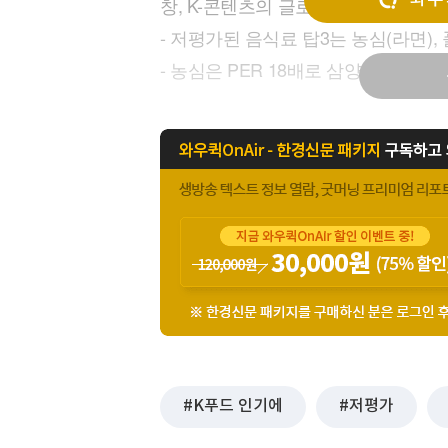
창, K-콘텐츠의 글로벌 인기로 확장된
[할인50%] 한·미 투자 올인원 클래스
해외증시
- 저평가된 음식료 탑3는 농심(라면),
- 농심은 PER 18배로 삼양식품
K푸드 인기에
저평가