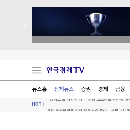
 애널리스트 업종 분석
'황정민 스토킹 혐의' A씨, 오는 11일 결심…檢 구
뉴스홈
전체뉴스
증권
경제
금융
“겁먹고 팔 때 아니다”…지금 코스피를 담아야 하는
HOT
"美 해상봉쇄로 이란 원유수출 중단…하르그섬 
[포토+] 박정민, '멋짐 가득한 모습~'
ON AIR
뉴스
"나야, '흑백요리사' 시즌3"