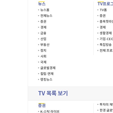
뉴스
TV프로
뉴스홈
TV홈
전체뉴스
증권
증권
종목핫라
경제
경제
금융
생활경제
산업
기업·CE
부동산
특집방송
정치
전체 프
사회
국제
글로벌경제
칼럼·연재
랭킹뉴스
TV 목록 보기
투자의 
증권
한경 글
K-스탁 라이브