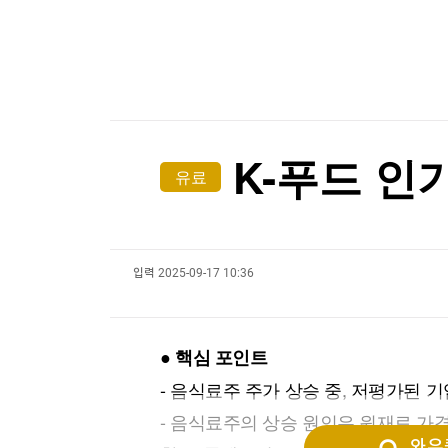
한국경제TV
뉴스홈
[온에어] 건강매거진
머니팜 모닝라이브
증권
굿모닝 작전
금융
'황정민 스토킹 혐의' A씨, 오는 11일 결심…檢 구
오늘장 뭐사지?
부동산
'황정민 스토킹 혐의' A씨, 오는 11일 결심…檢 구
[오후5시] 뉴스플러스
사회
온로드 (ON ROAD) 인사이트
글로벌경제
K-푸드 인
유료
랭킹뉴스
입력
2025-09-17 10:36
미네르바아카데미
증권 데이터
스페셜강의
특징주 뉴스
● 핵심 포인트
투자/재테크
매매신호 (랭킹100
부동산/세무
투자분석
- 음식료주 주가 상승 중, 저평가된 기
산업
국내증시
- 음식료주의 상승 원인은 원재료 가격
[모집-3기-] 돈버는 트레이딩 투자 북클럽
환율
와우퀵