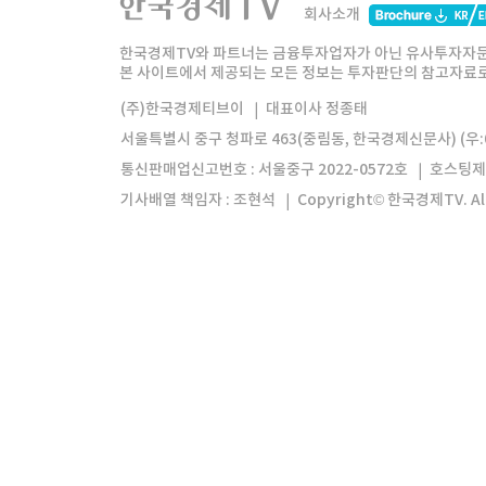
회사소개
한경미디어그룹
한국경제신문
한국경제
한국경제TV와 파트너는 금융투자업자가 아닌 유사투자자문
본 사이트에서 제공되는 모든 정보는 투자판단의 참고자료로 
모바일앱
한국경제TV앱
주식창앱
(주)한국경제티브이
대표이사 정종태
서울특별시 중구 청파로 463(중림동, 한국경제신문사) (우:0
통신판매업신고번호 : 서울중구 2022-0572호
호스팅제
기사배열 책임자 : 조현석
Copyright© 한국경제TV. All 