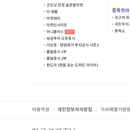
굿모닝 한경 글로벌마켓
종목핫라
더 워룸
국고처 
마켓워치
국민주식고
마켓인사이트
종목쇼
머니플러스
HOT
성공투자 오후증시
이상로 - 텐텐배거 투자공식 시즌2
출발증시 1부
출발증시 2부
판도라 (판을 읽는 도파민 라이브)
개인정보처리방침
이용약관
기사배열기본
패밀리사이트
한국경제TV
와우넷
주식창
미네르