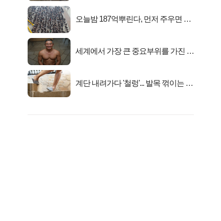
오늘밤 187억뿌린다, 먼저 주우면 최
대1억..!
세계에서 가장 큰 중요부위를 가진 남
자의 진실
계단 내려가다 '철렁'... 발목 꺾이는 이
유