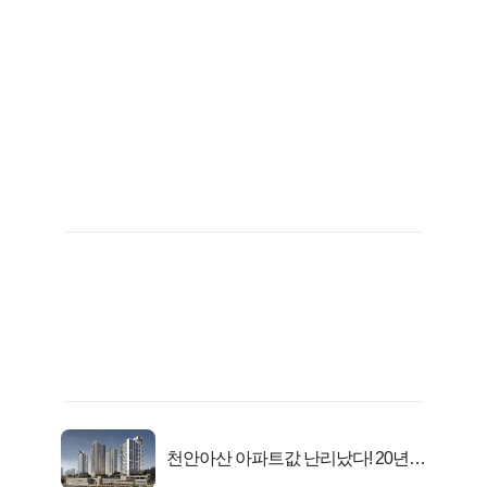
천안아산 아파트값 난리났다! 20년
전 분양가..