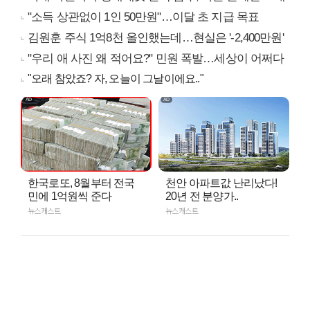
"소득 상관없이 1인 50만원"…이달 초 지급 목표
김원훈 주식 1억8천 올인했는데…현실은 '-2,400만원'
"우리 애 사진 왜 적어요?" 민원 폭발…세상이 어쩌다
"오래 참았죠? 자, 오늘이 그날이에요.."
한국로또, 8월부터 전국
천안 아파트값 난리났다!
민에 1억원씩 준다
20년 전 분양가..
뉴스캐스트
뉴스캐스트