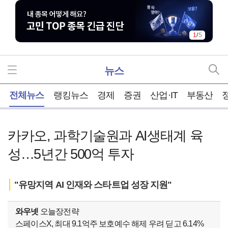
2
/
5
뉴스
홈
전체뉴스
랭킹뉴스
경제
증권
산업·IT
부동산
카카오, 과학기술원과 AI생태계 육
성…5년간 500억 투자
"유망지역 AI 인재와 스타트업 성장 지원"
와우넷
오늘장전략
스페이스X, 최대 9.1억주 보호예수 해제 우려 딛고 6.14%