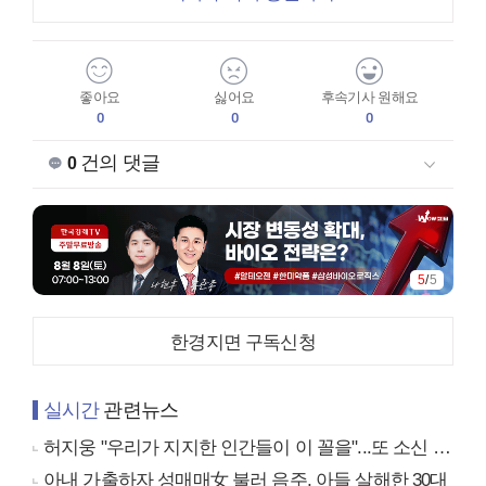
좋아요
싫어요
후속기사 원해요
0
0
0
건의 댓글
0
5
/
5
한경지면 구독신청
실시간
관련뉴스
허지웅 "우리가 지지한 인간들이 이 꼴을"...또 소신 발언
아내 가출하자 성매매女 불러 음주, 아들 살해한 30대