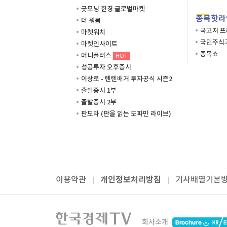
굿모닝 한경 글로벌마켓
종목핫라
더 워룸
국고처 
마켓워치
국민주식고
마켓인사이트
종목쇼
머니플러스
HOT
성공투자 오후증시
이상로 - 텐텐배거 투자공식 시즌2
출발증시 1부
출발증시 2부
판도라 (판을 읽는 도파민 라이브)
개인정보처리방침
이용약관
기사배열기본
패밀리사이트
한국경제TV
와우넷
주식창
미네르
회사소개