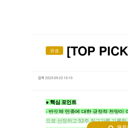
한국경제TV
뉴스홈
[표] 투자자별 매매동향(6일)
머니팜 모닝라이브
증권
굿모닝 작전
금융
오늘장 뭐사지?
부동산
[오후5시] 뉴스플러스
사회
온로드 (ON ROAD) 인사이트
글로벌경제
[TOP PI
유료
랭킹뉴스
입력
2025-09-23 10:10
미네르바아카데미
증권 데이터
스페셜강의
특징주 뉴스
● 핵심 포인트
투자/재테크
매매신호 (랭킹100
부동산/세무
투자분석
- 반도체 업종에 대한 긍정적 전망이
산업
국내증시
으로 선정하고 52주 최고가를 기록함.
[모집-3기-] 돈버는 트레이딩 투자 북클럽
환율
와우퀵