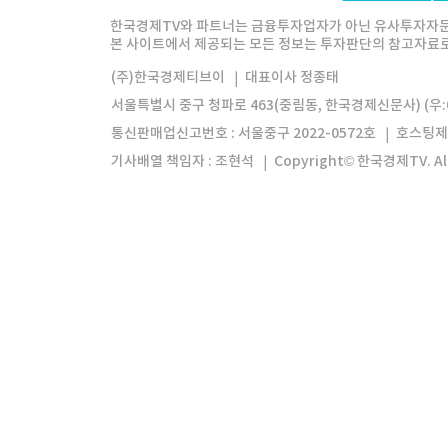
한경미디어그룹
한국경제신문
한국경제
한국경제TV와 파트너는 금융투자업자가 아닌 유사투자자문
본 사이트에서 제공되는 모든 정보는 투자판단의 참고자료로 
모바일앱
한국경제TV앱
주식창앱
(주)한국경제티브이
대표이사 정종태
서울특별시 중구 청파로 463(중림동, 한국경제신문사) (우:0
통신판매업신고번호 : 서울중구 2022-0572호
호스팅제
기사배열 책임자 : 조현석
Copyright© 한국경제TV. All 