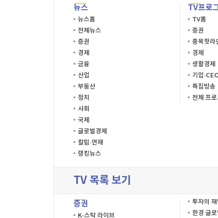
뉴스
TV프로
뉴스홈
TV홈
전체뉴스
증권
증권
종목핫라
경제
경제
금융
생활경제
산업
기업·CE
부동산
특집방송
정치
전체 프
사회
국제
글로벌경제
칼럼·연재
랭킹뉴스
TV 목록 보기
투자의 
증권
한경 글
K-스탁 라이브