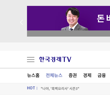
 꽝 없는 룰렛 이벤트
[표] 투자자별 매매동향(6일)
"오픈AI 에이전트, 허깅페이스 침투 전 자체시스템
[속보] 코스피, 4.6% 급락 6,200대…코스닥은 0
'상상인' 52주 신고가 경신, 기관 36일 연속 순매수
뉴스홈
전체뉴스
증권
경제
금융
[포토+] 박정민, '멋짐 가득한 모습~'
HOT
"나야, '흑백요리사' 시즌3"
[온에어] 성공투자 오후증시
ON AIR
뉴스
[표] 투자자별 매매동향(6일)