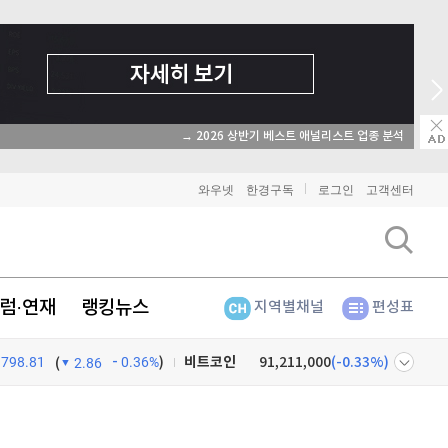
→ 2026 상반기 베스트 애널리스트 업종 분석
와우넷
한경구독
로그인
고객센터
럼·연재
랭킹뉴스
지역별채널
편성표
798.81
0.36%
)
비트코인
91,211,000
(
-0.33%
)
(
2.86
이더리움
2,698,000
(
-0.19%
)
넷
주식창