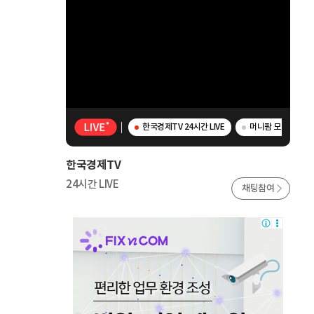
한국경제TV 24시간 LIVE
머니팜 모닝라이브 
한국경제TV
24시간 LIVE
채팅참여