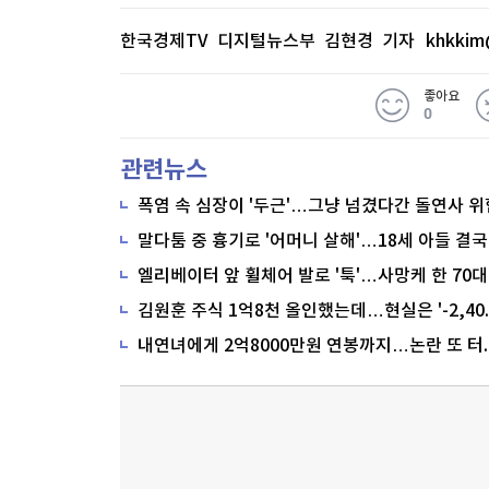
한국경제TV 디지털뉴스부 김현경 기자
khkkim
좋아요
0
관련뉴스
폭염 속 심장이 '두근'…그냥 넘겼다간 돌연사 위
말다툼 중 흉기로 '어머니 살해'…18세 아들 결국
내연녀