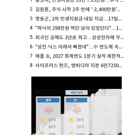
통영시, 민생지원금 33만→35만원…추석 전 푼다
2
김원훈, 주식 시작 2주 만에 '-2,400만원'…"차 한 대 값 날렸다"
3
영동군, 2차 민생지원금 내달 지급…17일부터 신청 접수
4
"하닉이 298만원 찍던 날이 있었단다"…100만 클릭 '전래동화' 정체
5
외국인 공매도 2년來 최고…삼성전자에 무슨일이 [B급기자의 B급리포트]
6
"삼전·닉스 이래서 빠졌네"…中 반도체 속사정 [B급기자의 B급리포트]
7
애플 3i, 2027 회계연도 1분기 실적 제한적 검토 통과
8
사이프러스 펀즈, 엔비디아 지분 6만7250주 매각