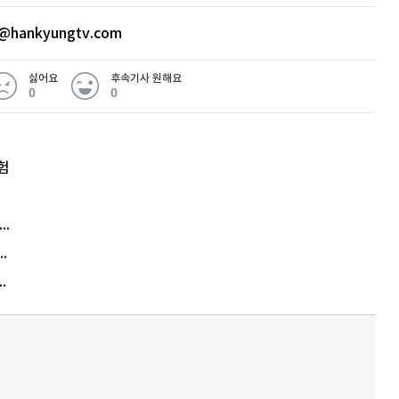
@hankyungtv.com
싫어요
후속기사 원해요
0
0
험
엘리베이터 앞 휠체어 발로 '툭'…사망케 한 70대 결국
김원훈 주식 1억8천 올인했는데…현실은 '-2,400만원'
에게 2억8000만원 연봉까지…논란 또 터졌다