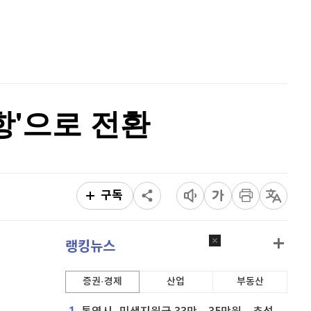
리플
1,460
(
-0.48%
)
홈
AI추천
비트코인 캐시
303,100
(
-1.07%
)
품
마켓이슈
특징주
이벤트
이오스
896
(
-0.45%
)
비트코인 골드
1,313
(
-763.82%
)
항'으로 전환
퀀텀
942
(
1.73%
)
이더리움 클래식
9,135
(
-0.61%
)
비트코인
91,211,000
(
-0.33%
)
구독
랭킹뉴스
증권·경제
산업
부동산
1