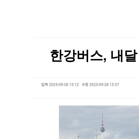
한국경제TV
뉴스홈
"日축구협회, 韓축구협회 성 접대 의혹 심판 조사 
머니팜 모닝라이브
증권
굿모닝 작전
금융
[포토+] 박정민, '멋짐 가득한 모습~'
오늘장 뭐사지?
부동산
"나야, '흑백요리사' 시즌3"
[오후5시] 뉴스플러스
사회
온로드 (ON ROAD) 인사이트
글로벌경제
[온에어] 국고처 1부
한강버스, 내달
랭킹뉴스
태풍 '돌핀', 中 동부 연안 상륙 임박…최고 수준 
태풍 '돌핀', 中 동부 연안 상륙 임박…최고 수준 
입력
2025-09-28 15:12
수정
2025-09-28 15:37
미네르바아카데미
증권 데이터
스페셜강의
특징주 뉴스
투자/재테크
매매신호 (랭킹100
부동산/세무
투자분석
산업
국내증시
[모집-3기-] 돈버는 트레이딩 투자 북클럽
환율