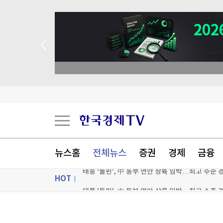
뉴스홈
전체뉴스
증권
경제
금융
HOT
태풍 '돌핀', 中 동부 연안 상륙 임박…최고 수준 
대한축구협회 '성 접대' 의혹에…일본, 심판 4명 
ON AIR
뉴스
"환상적인 식사" 엄지 척…이탈리아 미슐랭 셰프