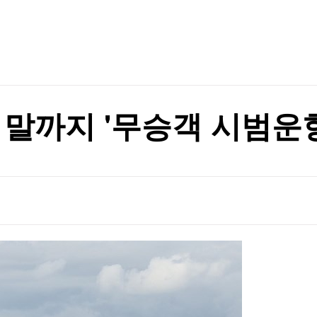
TV홈
무료방송
전체뉴스
중"
증권
파트너스
경제
종목핫라인
추천 상
산업
경제
오늘의 
정치
생활경제
수익후기
국제
기업·CEO
이벤트
칼럼·연재
 말까지 '무승객 시범운
특집방송
경보 발령
전체 프로그램
경보 발령
채널/편성
지역별채널
)
편성표