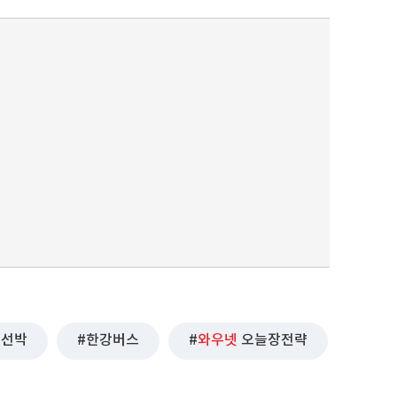
선박
한강버스
와우넷
오늘장전략