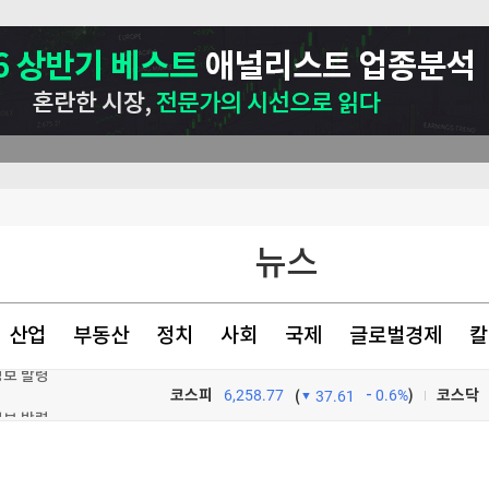
뉴스
산업
부동산
정치
사회
국제
글로벌경제
칼
경보 발령
코스피
6,258.77
0.6%
)
코스닥
(
37.61
전격 조사
TV프로그램
와우
들도 홀렸다