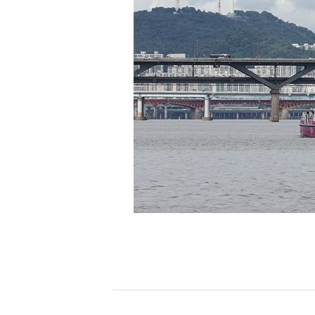
[할인50%] 한·미 투자 올인원 클래스
해외증시