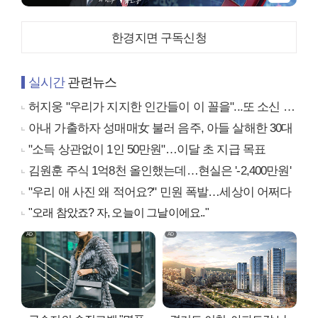
한경지면 구독신청
실시간
관련뉴스
허지웅 "우리가 지지한 인간들이 이 꼴을"...또 소신 발언
아내 가출하자 성매매女 불러 음주, 아들 살해한 30대
"소득 상관없이 1인 50만원"…이달 초 지급 목표
김원훈 주식 1억8천 올인했는데…현실은 '-2,400만원'
"우리 애 사진 왜 적어요?" 민원 폭발…세상이 어쩌다
"오래 참았죠? 자, 오늘이 그날이에요.."