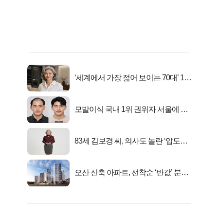
‘세계에서 가장 젊어 보이는 70대’ 1위
선정…
모발이식 국내 1위 권위자 서울에 있
었다..
83세 김보경 씨, 의사도 놀란 ‘압도적
피지컬’
오산 신축 아파트, 선착순 ‘반값’ 분양
시작..