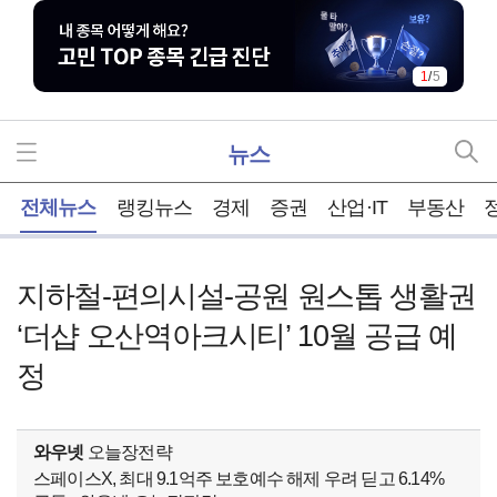
1
/
5
뉴스
홈
전체뉴스
랭킹뉴스
경제
증권
산업·IT
부동산
지하철-편의시설-공원 원스톱 생활권
‘더샵 오산역아크시티’ 10월 공급 예
정
와우넷
오늘장전략
스페이스X, 최대 9.1억주 보호예수 해제 우려 딛고 6.14%