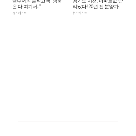
금수저의 솔직고백 "명품
경기도 이천, 아파트값 난
은 다 여기서.."
리났다! 20년 전 분양가..
뉴스캐스트
뉴스캐스트