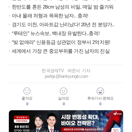
한반도를 흔든 28cm 남성의 비밀, 매일 밤 즐거워
아내 몰래 처형과 목욕한 남자.. 충격!
경기도 이천, 아파트값 난리났다! 20년 전 분양가..
“루테인” 뉴스속보, 백내장 유발한다..충격!
“빚 없애라” 신용등급 상관없이 정부서 2억지원!
세계에서 가장 큰 중요부위를 가진 남자의 진실
한국경제TV 박준식 기자
parkjs@hankyungtv.com
좋아요
싫어요
후속기사 원해요
0
0
0
5
/
5