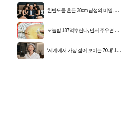
한반도를 흔든 28cm 남성의 비밀, 매
일 밤 즐거워
오늘밤 187억뿌린다, 먼저 주우면 최
대1억..!
‘세계에서 가장 젊어 보이는 70대’ 1위
선정…