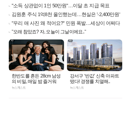
"소득 상관없이 1인 50만원"…이달 초 지급 목표
김원훈 주식 1억8천 올인했는데…현실은 '-2,400만원'
"우리 애 사진 왜 적어요?" 민원 폭발…세상이 어쩌다
"오래 참았죠? 자, 오늘이 그날이에요.."
한반도를 흔든 28cm 남성
강서구 ‘반값’ 신축 아파트
의 비밀, 매일 밤 즐거워
떴다! 경쟁률 치열해..
뉴스캐스트
뉴스캐스트