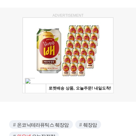
ADVERTISEMENT
온코닉테라퓨틱스 췌장암
췌장암