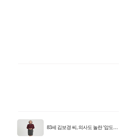
83세 김보경 씨, 의사도 놀란 ‘압도적
피지컬’