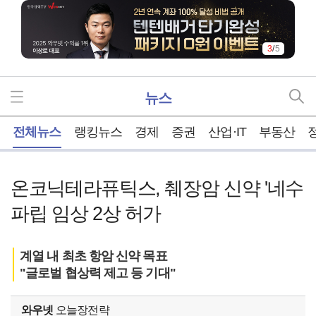
3
/
5
뉴스
홈
전체뉴스
랭킹뉴스
경제
증권
산업·IT
부동산
온코닉테라퓨틱스, 췌장암 신약 '네수
파립 임상 2상 허가
계열 내 최초 항암 신약 목표
"글로벌 협상력 제고 등 기대"
와우넷
오늘장전략