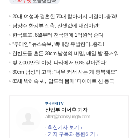
와우넷
오늘장전략
20대 여성과 결혼한 70대 할아버지 비결이..충격!
남양주 한강뷰 신축, 전셋값에 내집마련!
한국로또, 8월부터 전국민에 1억원씩 준다
“루테인” 뉴스속보, 백내장 유발한다..충격!
한반도를 흔든 28cm 남성의 비밀, 매일 밤 즐거워
빚 2,000만원 이상, 나라에서 90% 갚아준다!
30cm 남성의 고백: “너무 커서 사는 게 행복해요”
83세 박혜숙 씨, ‘압도적 몸매’ 다이어트 신 등극
산업부 이서후 기자
after@hankyungtv.com
최신기사 보기
기자 구독과 응원하기