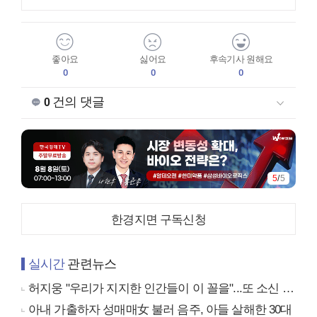
좋아요
싫어요
후속기사 원해요
0
0
0
건의 댓글
0
5
/
5
한경지면 구독신청
실시간
관련뉴스
허지웅 "우리가 지지한 인간들이 이 꼴을"...또 소신 발언
아내 가출하자 성매매女 불러 음주, 아들 살해한 30대