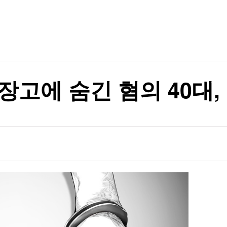
TV홈
무료방송
전체뉴스
증권
파트너스
경제
종목핫라인
추천 상
산업
경제
오늘의 
정치
생활경제
수익후기
국제
기업·CEO
이벤트
칼럼·연재
고에 숨긴 혐의 40대, 
 최고"
특집방송
전체 프로그램
 최고"
채널/편성
지역별채널
)
편성표