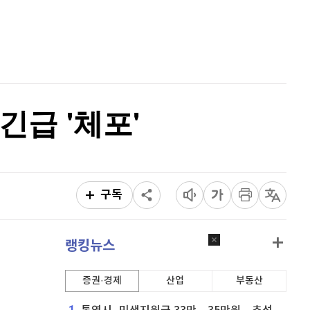
홈
비트코인 캐시
303,700
(
0.46%
)
AI추천
이오스
896
(
-0.45%
)
품
마켓이슈
특징주
이벤트
비트코인 골드
1,313
(
-763.82%
)
퀀텀
916
(
-0.44%
)
긴급 '체포'
이더리움 클래식
9,165
(
0.71%
)
비트코인
91,231,000
(
-0.67%
)
구독
랭킹뉴스
증권·경제
산업
부동산
1