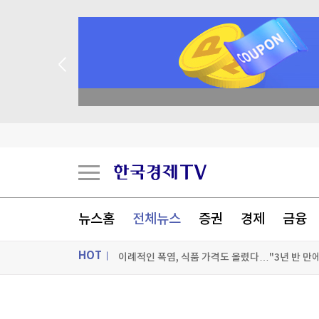
종목 무료 정밀 진단
뉴스홈
전체뉴스
증권
경제
금융
이례적인 폭염, 식품 가격도 올렸다…"3년 반 만에
HOT
폭염·산불에 놀란 프랑스…대규모 정전 대응 훈련
ON AIR
뉴스
뉴욕증시, 비농업 고용지표 소화하며 혼조 출발