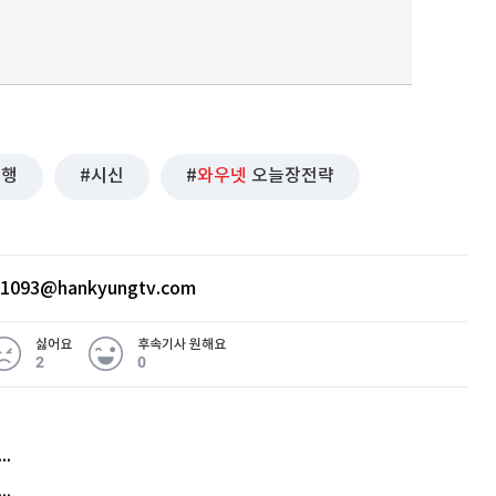
범행
시신
와우넷
오늘장전략
ht1093@hankyungtv.com
싫어요
후속기사 원해요
2
0
허지웅 "우리가 지지한 인간들이 이 꼴을"...또 소신 발언
아내 가출하자 성매매女 불러 음주, 아들 살해한 30대