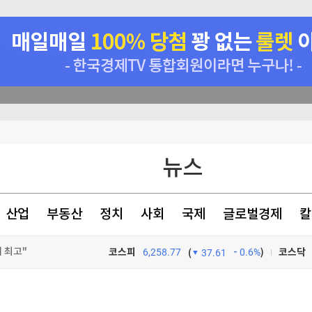
뉴스
산업
부동산
정치
사회
국제
글로벌경제
칼
 최고"
코스피
6,258.77
0.6%
)
코스닥
(
37.61
 추진
TV프로그램
와우