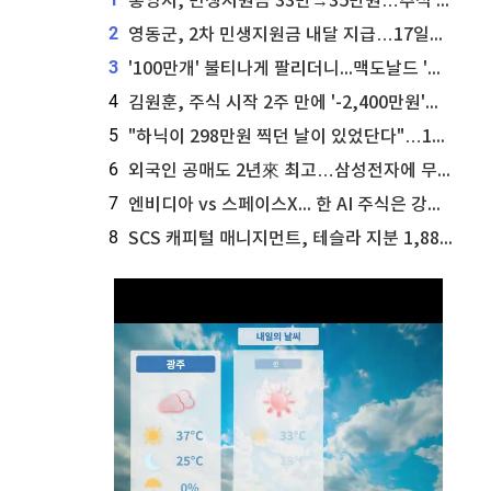
통영시, 민생지원금 33만→35만원…추석 전 푼다
2
영동군, 2차 민생지원금 내달 지급…17일부터 신청 접수
3
'100만개' 불티나게 팔리더니...맥도날드 '충주찰옥수수버거' 돌연 판매 종료
4
김원훈, 주식 시작 2주 만에 '-2,400만원'…"차 한 대 값 날렸다"
5
"하닉이 298만원 찍던 날이 있었단다"…100만 클릭 '전래동화' 정체
6
외국인 공매도 2년來 최고…삼성전자에 무슨일이 [B급기자의 B급리포트]
7
엔비디아 vs 스페이스X... 한 AI 주식은 강력 매수, 다른 하나는 강력 매도라고 투자자 주장
8
SCS 캐피털 매니지먼트, 테슬라 지분 1,889주 추가 매수