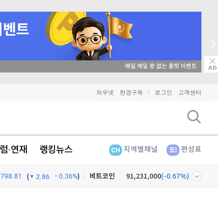
매일 매일 꽝 없는 룰렛 이벤트
와우넷
한경구독
로그인
고객센터
럼·연재
랭킹뉴스
지역별채널
편성표
비트코인
91,231,000
(
-0.67%
)
798.81
0.36%
)
(
2.86
이더리움
2,692,000
(
-0.82%
)
넷
주식창
리플
1,450
(
-2.55%
)