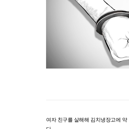
[할인50%] 한·미 투자 올인원 클래스
해외증시
여자 친구를 살해해 김치냉장고에 약 
다.