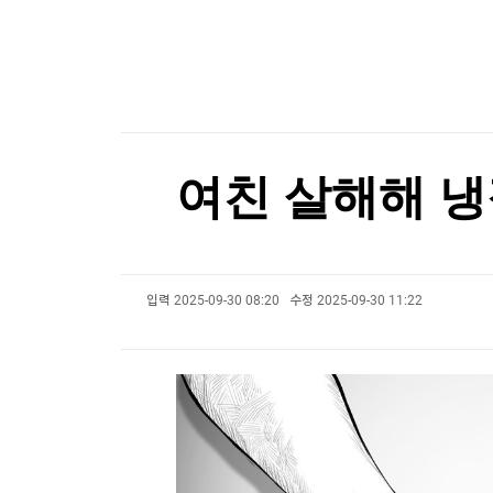
현대차·기아 '2026 레드 닷 어워드' 17개 수상
한국경제TV
뉴스홈
머니팜 모닝라이브
증권
[포토+] 박정민, '멋짐 가득한 모습~'
굿모닝 작전
금융
"나야, '흑백요리사' 시즌3"
오늘장 뭐사지?
부동산
[오후5시] 뉴스플러스
사회
[온에어] 한경 글로벌마켓
온로드 (ON ROAD) 인사이트
글로벌경제
여친 살해해 냉장
이례적인 폭염, 식품 가격도 올렸다…"3년 반 만에
랭킹뉴스
이례적인 폭염, 식품 가격도 올렸다…"3년 반 만에
입력
2025-09-30 08:20
수정
2025-09-30 11:22
미네르바아카데미
증권 데이터
스페셜강의
특징주 뉴스
투자/재테크
매매신호 (랭킹100
부동산/세무
투자분석
산업
국내증시
[모집-3기-] 돈버는 트레이딩 투자 북클럽
환율