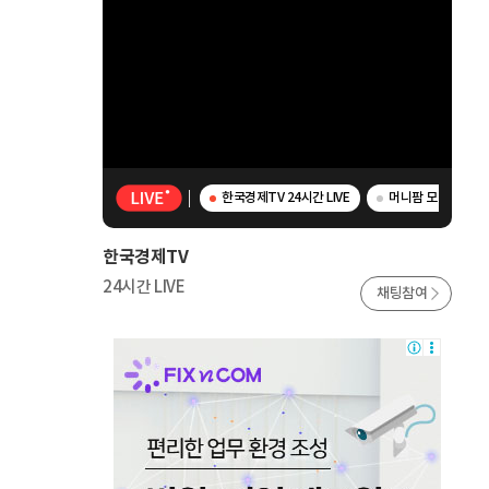
한국경제TV 24시간 LIVE
머니팜 모닝라이브 
한국경제TV
24시간 LIVE
채팅참여