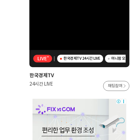
한국경제TV 24시간 LIVE
머니팜 모닝라이브 
한국경제TV
24시간 LIVE
채팅참여