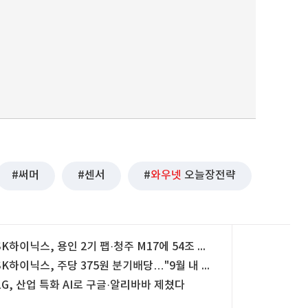
써머
센서
와우넷
오늘장전략
SK하이닉스, 용인 2기 팹·청주 M17에 54조 투자
SK하이닉스, 주당 375원 분기배당…"9월 내 추가 주주환원"
LG, 산업 특화 AI로 구글·알리바바 제쳤다