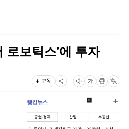
퀀텀
924
(
0.87%
)
홈
AI추천
이더리움 클래식
9,175
(
0.55%
)
품
마켓이슈
특징주
이벤트
비트코인
91,370,000
(
0.02%
)
머 로보틱스'에 투자
구독
랭킹뉴스
증권·경제
산업
부동산