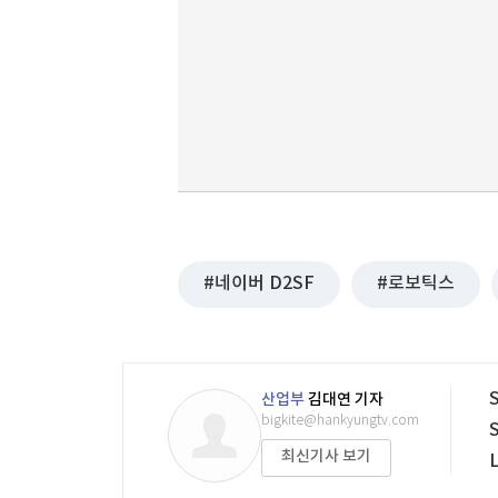
네이버 D2SF
로보틱스
산업부
김대연 기자
bigkite@hankyungtv.com
최신기사 보기