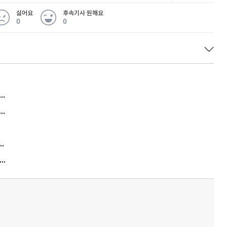
싫어요
후속기사 원해요
0
0
허지웅 "우리가 지지한 인간들이 이 꼴을"...또 소신 발언
아내 가출하자 성매매女 불러 음주, 아들 살해한 30대
김원훈 주식 1억8천 올인했는데…현실은 '-2,400만원'
"우리 애 사진 왜 적어요?" 민원 폭발…세상이 어쩌다