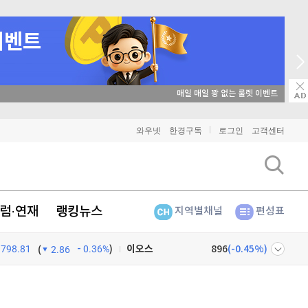
매일 매일 꽝 없는 룰렛 이벤트
비트코인
91,370,000
(
0.02%
)
와우넷
한경구독
로그인
고객센터
이더리움
2,694,000
(
0.07%
)
리플
1,457
(
0.9%
)
럼·연재
랭킹뉴스
지역별채널
편성표
비트코인 캐시
304,600
(
0.76%
)
798.81
0.36%
)
이오스
896
(
-0.45%
)
(
2.86
비트코인 골드
1,313
(
-763.82%
)
넷
주식창