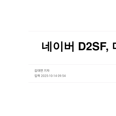
한국경제TV
뉴스홈
"공격 드론 도입"…반격능력 향상 위한 日안보문
머니팜 모닝라이브
증권
굿모닝 작전
금융
"공격 드론 도입"…반격능력 향상 위한 日안보문
오늘장 뭐사지?
부동산
[오후5시] 뉴스플러스
사회
온로드 (ON ROAD) 인사이트
글로벌경제
네이버 D2SF,
랭킹뉴스
김대연 기자
미네르바아카데미
증권 데이터
입력
2025-10-14 09:54
스페셜강의
특징주 뉴스
투자/재테크
매매신호 (랭킹100
부동산/세무
투자분석
산업
국내증시
[모집-3기-] 돈버는 트레이딩 투자 북클럽
환율