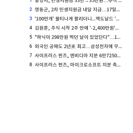
1
통영시, 민생지원금 33만→35만원…추석 전 푼다
2
영동군, 2차 민생지원금 내달 지급…17일부터 신청 접수
3
'100만개' 불티나게 팔리더니...맥도날드 '충주찰옥수수버거' 돌연 판매 종료
4
김원훈, 주식 시작 2주 만에 '-2,400만원'…"차 한 대 값 날렸다"
5
"하닉이 298만원 찍던 날이 있었단다"…100만 클릭 '전래동화' 정체
6
외국인 공매도 2년來 최고…삼성전자에 무슨일이 [B급기자의 B급리포트]
7
사이프러스 펀즈, 엔비디아 지분 6만7250주 매각
8
사이프러스 펀즈, 마이크로소프트 지분 축소...3만3천 주 매각