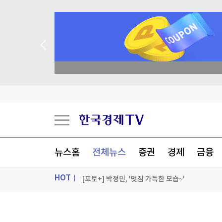
종목 무료 정밀 진단
"공격 드론 도입"…반격능력 향상 위한 日안보문
"트럼프 고맙다"...한화, '초대박' 터지나
이스라엘, 中청두 총영사관 문 닫아…중동 정세와 
뉴스홈
전체뉴스
증권
경제
금융
독도는 '한국 땅'인데...일본, 또 '억지 주장'
HOT
[포토+] 박정민, '멋짐 가득한 모습~'
"나야, '흑백요리사' 시즌3"
ON AIR
뉴스
[온에어] 한정훈의 부동산 카페