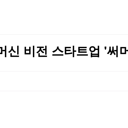
TV홈
무료방송
전체뉴스
서 개정 윤곽
증권
파트너스
경제
종목핫라인
추천 상
산업
서 개정 윤곽
경제
오늘의 
정치
생활경제
수익후기
국제
기업·CEO
이벤트
칼럼·연재
 머신 비전 스타트업 '써
특집방송
전체 프로그램
채널/편성
지역별채널
)
편성표