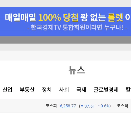
서 개정 윤곽
뉴스
관련(?)
산업
부동산
정치
사회
국제
글로벌경제
칼
코스피
6,258.77
0.6%
)
코스닥
(
37.61
TV프로그램
와우