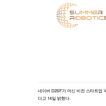
[할인50%] 한·미 투자 올인원 클래스
해외증시
네이버 D2SF가 머신 비전 스타트업 '써머
다고 14일 밝혔다.