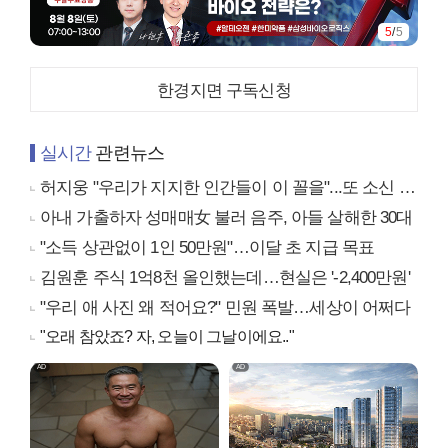
5
/
5
한경지면 구독신청
실시간
관련뉴스
허지웅 "우리가 지지한 인간들이 이 꼴을"...또 소신 발언
아내 가출하자 성매매女 불러 음주, 아들 살해한 30대
"소득 상관없이 1인 50만원"…이달 초 지급 목표
김원훈 주식 1억8천 올인했는데…현실은 '-2,400만원'
"우리 애 사진 왜 적어요?" 민원 폭발…세상이 어쩌다
"오래 참았죠? 자, 오늘이 그날이에요.."