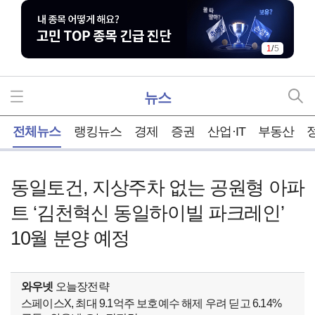
1
/
5
뉴스
홈
전체뉴스
랭킹뉴스
경제
증권
산업·IT
부동산
동일토건, 지상주차 없는 공원형 아파
트 ‘김천혁신 동일하이빌 파크레인’
10월 분양 예정
와우넷
오늘장전략
스페이스X, 최대 9.1억주 보호예수 해제 우려 딛고 6.14%