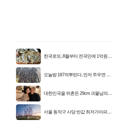
한국로또, 8월부터 전국민에 1억원씩
준다
오늘밤 187억뿌린다, 먼저 주우면 최
대1억..!
대한민국을 뒤흔든 29cm 괴물남의
진실
서울 동작구 사당 반값 최저가아파트
마지막...