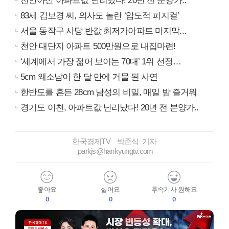
천안아산 아파트값 난리났다! 20년 전 분양가..
83세 김보경 씨, 의사도 놀란 ‘압도적 피지컬’
서울 동작구 사당 반값 최저가아파트 마지막...
천안 대단지 아파트 500만원으로 내집마련!
‘세계에서 가장 젊어 보이는 70대’ 1위 선정…
5cm 왜소남이 한 달 만에 거물 된 사연
한반도를 흔든 28cm 남성의 비밀, 매일 밤 즐거워
경기도 이천, 아파트값 난리났다! 20년 전 분양가..
한국경제TV 박준식 기자
parkjs@hankyungtv.com
좋아요
싫어요
후속기사 원해요
0
0
0