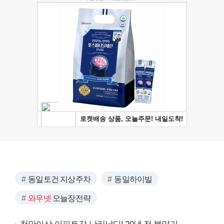
동일토건 지상주차
동일하이빌
와우넷
오늘장전략