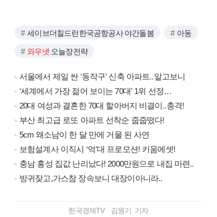
세이브더칠드런한국공항공사 야간돌봄
아동
와우넷
오늘장전략
서울에서 제일 싼 ‘동작구’ 신축 아파트..알고보니
‘세계에서 가장 젊어 보이는 70대’ 1위 선정…
20대 여성과 결혼한 70대 할아버지 비결이..충격!
부산 최고급 로또 아파트 선착순 줍줍떴다!
5cm 왜소남이 한 달 만에 거물 된 사연
보험설계사 이직시 ‘억’대 프로모션! 키움에셋!
충남 홍성 집값 난리났다! 2000만원으로 내집 마련..
방귀잦고,가스참 장속보니 대장이아니라..
한국경제TV 김원기 기자