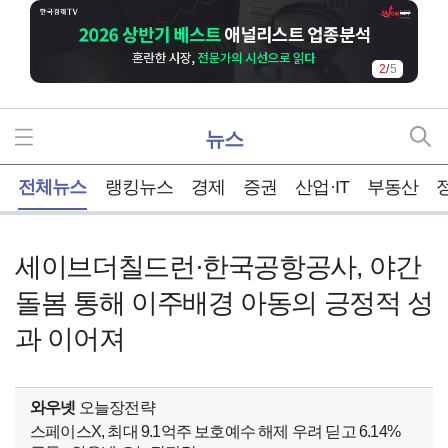
2
/
5
뉴스
홈
전체뉴스
랭킹뉴스
경제
증권
산업·IT
부동산
세이브더칠드런·한국공항공사, 야간
돌봄 통해 이주배경 아동의 긍정적 성
과 이어져
와우넷
오늘장전략
스페이스X, 최대 9.1억주 보호예수 해제 우려 딛고 6.14%