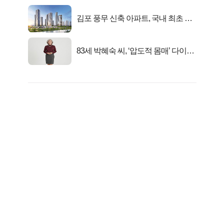
김포 풍무 신축 아파트, 국내 최초 반
값 분양..
83세 박혜숙 씨, ‘압도적 몸매’ 다이어
트 신 등극