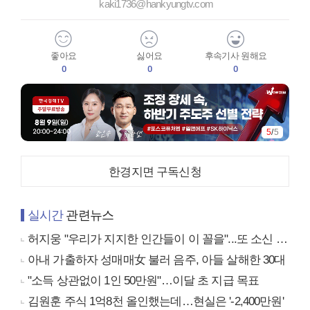
kaki1736@hankyungtv.com
좋아요
싫어요
후속기사 원해요
0
0
0
5
/
5
한경지면 구독신청
실시간
관련뉴스
허지웅 "우리가 지지한 인간들이 이 꼴을"...또 소신 발언
아내 가출하자 성매매女 불러 음주, 아들 살해한 30대
"소득 상관없이 1인 50만원"…이달 초 지급 목표
김원훈 주식 1억8천 올인했는데…현실은 '-2,400만원'