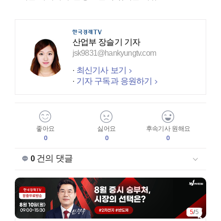
산업부 장슬기 기자
jsk9831@hankyungtv.com
최신기사 보기
기자 구독과 응원하기
좋아요
싫어요
후속기사 원해요
0
0
0
건의 댓글
0
5
/
5