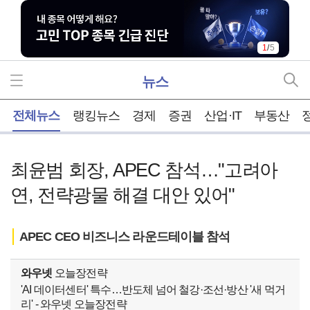
1
/
5
뉴스
홈
전체뉴스
랭킹뉴스
경제
증권
산업·IT
부동산
최윤범 회장, APEC 참석…"고려아
연, 전략광물 해결 대안 있어"
APEC CEO 비즈니스 라운드테이블 참석
와우넷
오늘장전략
'AI 데이터센터' 특수…반도체 넘어 철강·조선·방산 '새 먹거
리' - 와우넷 오늘장전략