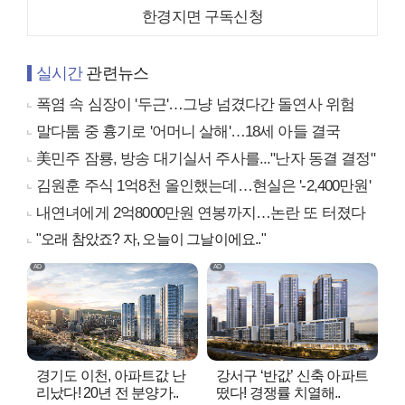
한경지면 구독신청
실시간
관련뉴스
폭염 속 심장이 '두근'…그냥 넘겼다간 돌연사 위험
말다툼 중 흉기로 '어머니 살해'…18세 아들 결국
美민주 잠룡, 방송 대기실서 주사를..."난자 동결 결정"
김원훈 주식 1억8천 올인했는데…현실은 '-2,400만원'
내연녀에게 2억8000만원 연봉까지…논란 또 터졌다
"오래 참았죠? 자, 오늘이 그날이에요.."
경기도 이천, 아파트값 난
강서구 ‘반값’ 신축 아파트
리났다! 20년 전 분양가..
떴다! 경쟁률 치열해..