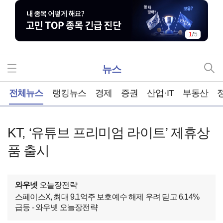
1
/
5
뉴스
홈
전체뉴스
랭킹뉴스
경제
증권
산업·IT
부동산
KT, ‘유튜브 프리미엄 라이트’ 제휴상
품 출시
와우넷
오늘장전략
스페이스X, 최대 9.1억주 보호예수 해제 우려 딛고 6.14%
급등 - 와우넷 오늘장전략