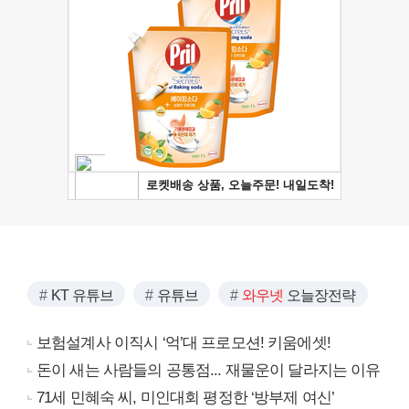
KT 유튜브
유튜브
와우넷
오늘장전략
보험설계사 이직시 ‘억’대 프로모션! 키움에셋!
돈이 새는 사람들의 공통점... 재물운이 달라지는 이유
71세 민혜숙 씨, 미인대회 평정한 ‘방부제 여신’