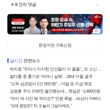
건의 댓글
0
5
/
5
한경지면 구독신청
실시간
관련뉴스
허지웅 "우리가 지지한 인간들이 이 꼴을"...또 소신 발언
말다툼 중 흉기로 '어머니 살해'…18세 아들 결국
"소득 상관없이 1인 50만원"…이달 초 지급 목표
김원훈 주식 1억8천 올인했는데…현실은 '-2,400만원'
"우리 애 사진 왜 적어요?" 민원 폭발…세상이 어쩌다
"오래 참았죠? 자, 오늘이 그날이에요.."