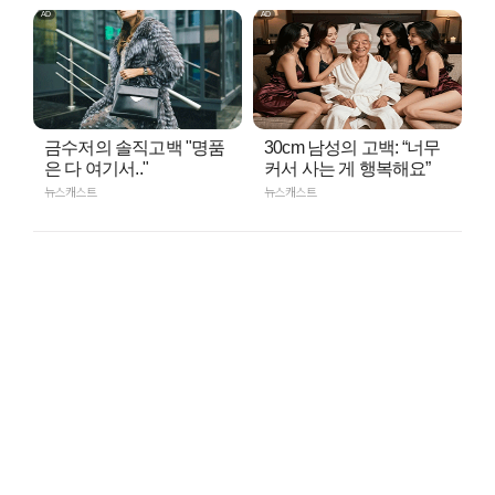
금수저의 솔직고백 "명품
30cm 남성의 고백: “너무
은 다 여기서.."
커서 사는 게 행복해요”
뉴스캐스트
뉴스캐스트