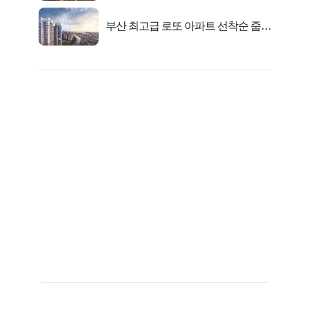
부산 최고급 로또 아파트 선착순 줍줍
떴다!