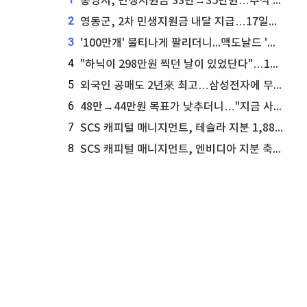
통영시, 민생지원금 33만→35만원…추석 전 푼다
2
영동군, 2차 민생지원금 내달 지급…17일부터 신청 접수
3
'100만개' 불티나게 팔리더니...맥도날드 '충주찰옥수수버거' 돌연 판매 종료
4
"하닉이 298만원 찍던 날이 있었단다"…100만 클릭 '전래동화' 정체
5
외국인 공매도 2년來 최고…삼성전자에 무슨일이 [B급기자의 B급리포트]
6
48만→44만원 목표가 낮추더니…"지금 사라, 70% 오른다"는 종목
7
SCS 캐피털 매니지먼트, 테슬라 지분 1,889주 추가 매수
8
SCS 캐피털 매니지먼트, 엔비디아 지분 축소...8,590주 매도