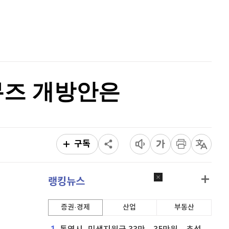
퀀텀
920
(
0%
)
홈
AI추천
이더리움 클래식
9,230
(
1.43%
)
품
마켓이슈
특징주
이벤트
비트코인
90,988,000
(
-0.94%
)
무즈 개방안은
구독
랭킹뉴스
증권·경제
산업
부동산
1