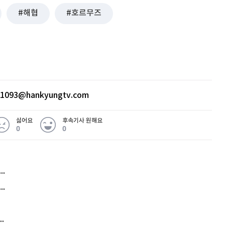
해협
호르무즈
ht1093@hankyungtv.com
싫어요
후속기사 원해요
0
0
허지웅 "우리가 지지한 인간들이 이 꼴을"...또 소신 발언
아내 가출하자 성매매女 불러 음주, 아들 살해한 30대
김원훈 주식 1억8천 올인했는데…현실은 '-2,400만원'