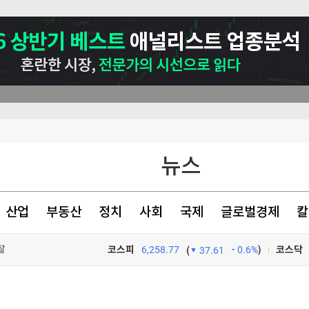
뉴스
폴더블 한류' 시동
 0.2%↑(종합)
산업
부동산
정치
사회
국제
글로벌경제
칼
찰
코스피
6,258.77
0.6%
)
코스닥
(
37.61
TV프로그램
와우