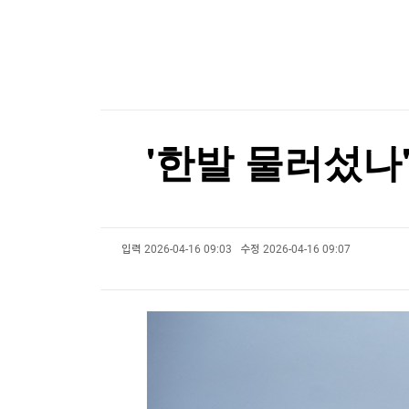
한국경제TV
뉴스홈
서울전자통신, 30억원 제3자배정 유상증자
머니팜 모닝라이브
증권
굿모닝 작전
금융
서울전자통신, 30억원 제3자배정 유상증자
오늘장 뭐사지?
부동산
[오후5시] 뉴스플러스
사회
온로드 (ON ROAD) 인사이트
글로벌경제
'한발 물러섰나
랭킹뉴스
입력
2026-04-16 09:03
수정
2026-04-16 09:07
미네르바아카데미
증권 데이터
스페셜강의
특징주 뉴스
투자/재테크
매매신호 (랭킹100
부동산/세무
투자분석
산업
국내증시
[모집-3기-] 돈버는 트레이딩 투자 북클럽
환율