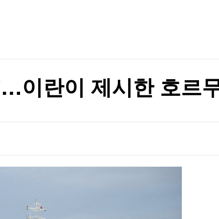
TV홈
무료방송
전체뉴스
증권
파트너스
경제
종목핫라인
추천 상
산업
경제
오늘의 
정치
생활경제
수익후기
국제
기업·CEO
이벤트
칼럼·연재
'…이란이 제시한 호르
특집방송
전체 프로그램
채널/편성
지역별채널
)
편성표