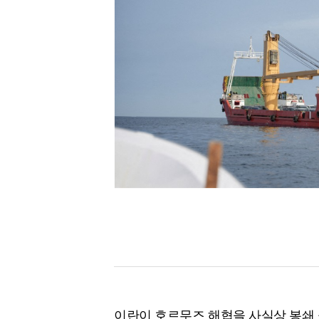
[할인50%] 한·미 투자 올인원 클래스
해외증시
이란이 호르무즈 해협을 사실상 봉쇄 