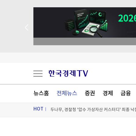
 애널리스트 업종 분석
서울전자통신, 30억원 제3자배정 유상증자
삼성 '7000억 적자' 정면 돌파…여권폰 앞세워 '
하이닉스, 전날 10% 폭락이어 또 4.8% 급락…삼전
뉴스홈
전체뉴스
증권
경제
금융
두나무, 경찰청 '압수 가상자산 커스터디' 최종 낙
HOT
[포토+] 박정민, '멋짐 가득한 모습~'
"나야, '흑백요리사' 시즌3"
ON AIR
뉴스
[온에어] 성공투자 오후증시