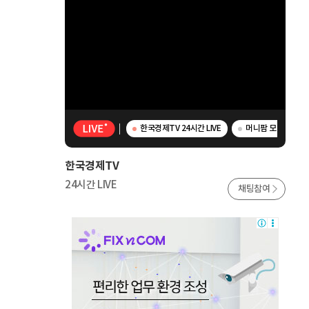
한국경제TV 24시간 LIVE
머니팜 모닝라이브 
한국경제TV
24시간 LIVE
채팅참여