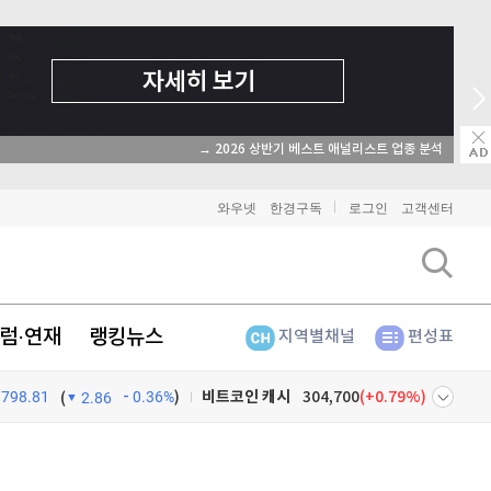
→ 온라인 투자교육은 미네르바아카데미 / minervaacademy.co.kr
비트코인
90,988,000
(
-0.94%
)
와우넷
한경구독
로그인
고객센터
이더리움
2,693,000
(
-0.79%
)
리플
1,451
(
-2.47%
)
럼·연재
랭킹뉴스
지역별채널
편성표
비트코인 캐시
304,700
(
0.79%
)
798.81
0.36%
)
이오스
896
(
-0.45%
)
(
2.86
비트코인 골드
1,313
(
-763.82%
)
넷
주식창