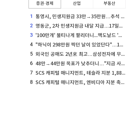
증권·경제
산업
부동산
1
통영시, 민생지원금 33만→35만원…추석 전 푼다
2
영동군, 2차 민생지원금 내달 지급…17일부터 신청 접수
3
'100만개' 불티나게 팔리더니...맥도날드 '충주찰옥수수버거' 돌연 판매 종료
4
"하닉이 298만원 찍던 날이 있었단다"…100만 클릭 '전래동화' 정체
5
외국인 공매도 2년來 최고…삼성전자에 무슨일이 [B급기자의 B급리포트]
6
48만→44만원 목표가 낮추더니…"지금 사라, 70% 오른다"는 종목
7
SCS 캐피털 매니지먼트, 테슬라 지분 1,889주 추가 매수
8
SCS 캐피털 매니지먼트, 엔비디아 지분 축소...8,590주 매도