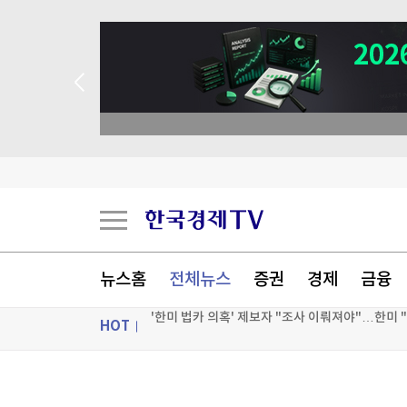
 꽝 없는 룰렛 이벤트
뉴스홈
전체뉴스
증권
경제
금융
HOT
한국가스공사 2분기 영업이익 6천753억원…작년 
대만검찰, 젠슨 황 등 대만 관련 개인 자료 5천만
ON AIR
뉴스
[속보]“국가가 치유” 李대통령 국가 폭력 피해자에