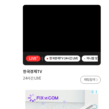
한국경제TV 24시간 LIVE
머니팜 모닝라이브 
한국경제TV
24시간 LIVE
채팅참여