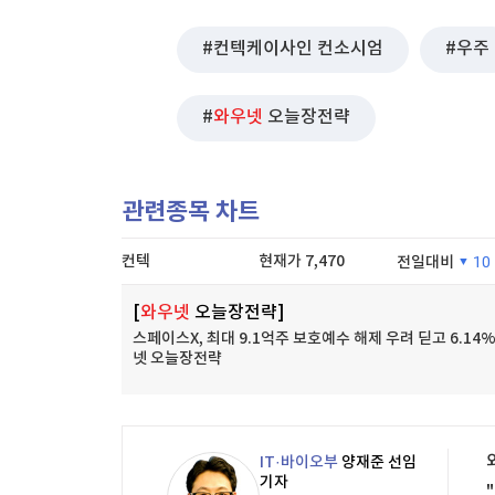
컨텍케이사인 컨소시엄
우주
와우넷
오늘장전략
관련종목 차트
컨텍
현재가
7,470
전일대비
10
[
와우넷
오늘장전략]
스페이스X, 최대 9.1억주 보호예수 해제 우려 딛고 6.14%
넷 오늘장전략
IT·바이오부
양재준 선임
기자