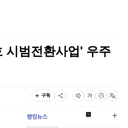
리플
1,440
(
-3.3%
)
홈
AI추천
비트코인 캐시
301,600
(
-0.23%
)
품
마켓이슈
특징주
이벤트
이오스
896
(
-0.45%
)
비트코인 골드
1,313
(
-763.82%
)
호 시범전환사업' 우주
퀀텀
919
(
-0.11%
)
이더리움 클래식
9,215
(
1.26%
)
비트코인
90,824,000
(
-1.13%
)
구독
랭킹뉴스