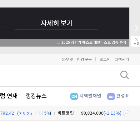
→ 2026 상반기 베스트 애널리스트 업종 분석
와우넷
한경구독
로그인
고객센터
럼·연재
랭킹뉴스
지역별채널
편성표
792.42
1.15%
)
비트코인
90,824,000
(
-1.13%
)
(
9.25
이더리움
2,681,000
(
-1.25%
)
넷
주식창