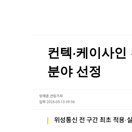
한국경제TV
뉴스홈
'한미 법카 의혹' 제보자 "조사 이뤄져야"…한미 
머니팜 모닝라이브
증권
굿모닝 작전
금융
[포토+] 박정민, '멋짐 가득한 모습~'
오늘장 뭐사지?
부동산
"나야, '흑백요리사' 시즌3"
[오후5시] 뉴스플러스
사회
온로드 (ON ROAD) 인사이트
글로벌경제
[온에어] 마켓워치
컨텍·케이사인 
랭킹뉴스
한국가스공사 2분기 영업이익 6천753억원…작년 
분야 선정
한국가스공사 2분기 영업이익 6천753억원…작년 
미네르바아카데미
증권 데이터
양재준 선임기자
스페셜강의
특징주 뉴스
입력
2026-05-13 09:56
투자/재테크
매매신호 (랭킹100
부동산/세무
투자분석
위성통신 전 구간 최초 적용·
산업
국내증시
[모집-3기-] 돈버는 트레이딩 투자 북클럽
환율