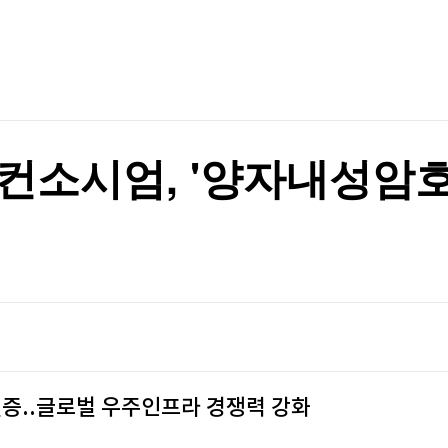
TV홈
무료방송
전체뉴스
"사실 아냐"
증권
파트너스
경제
종목핫라인
추천 상
산업
경제
오늘의 
정치
생활경제
수익후기
국제
기업·CEO
이벤트
칼럼·연재
컨소시엄, '양자내성암
특집방송
대비 66.9%↑
전체 프로그램
대비 66.9%↑
채널/편성
지역별채널
)
편성표
실증..글로벌 우주인프라 경쟁력 강화