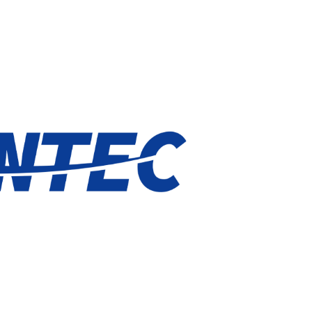
퀀텀
이더리움 클래식
9