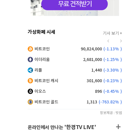
가상화폐 시세
기사 보기 +
919
(
-0.11%
)
비트코인
90,824,000
(
-1.13%
)
,215
(
1.26%
)
이더리움
2,681,000
(
-1.25%
)
리플
1,440
(
-3.30%
)
비트코인 캐시
301,600
(
-0.23%
)
이오스
896
(
-0.45%
)
비트코인 골드
1,313
(
-763.82%
)
정보제공 : 빗썸
'한경TV LIVE'
온라인에서 만나는