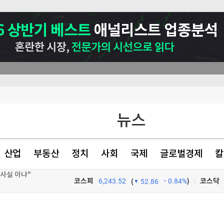
뉴스
산업
부동산
정치
사회
국제
글로벌경제
칼
대비 66.9%↑
코스피
6,243.52
0.84%
)
코스닥
(
52.86
건 유출자 기소
TV프로그램
와우
 사과