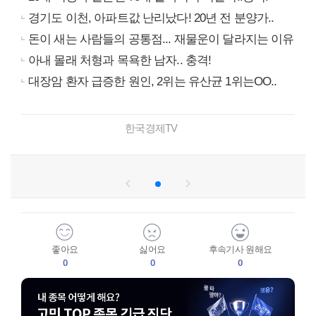
경기도 이천, 아파트값 난리났다! 20년 전 분양가..
돈이 새는 사람들의 공통점... 재물운이 달라지는 이유
아내 몰래 처형과 목욕한 남자.. 충격!
대장암 환자 급증한 원인, 2위는 유산균 1위는OO..
한국경제TV
좋아요
싫어요
후속기사 원해요
0
0
0