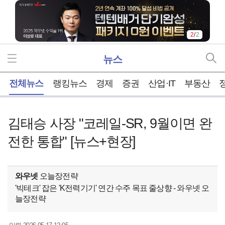
2
/
2
뉴스
홈
전체뉴스
랭킹뉴스
경제
증권
산업·IT
부동산
김태승 사장 "코레일-SR, 9월이면 완
전한 통합" [뉴스+현장]
와우넷
오늘장전략
'빅테크' 잡은 'K전력기기' 연간 수주 목표 줄상향 - 와우넷 오
늘장전략