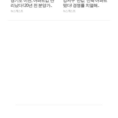
경기도 이천, 아파트값 난
강서구 ‘반값’ 신축 아파트
리났다! 20년 전 분양가..
떴다! 경쟁률 치열해..
뉴스캐스트
뉴스캐스트