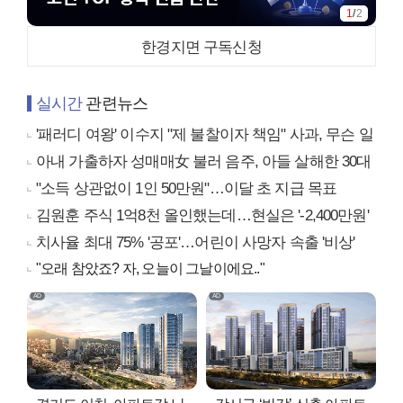
1
/
2
한경지면 구독신청
실시간
관련뉴스
'패러디 여왕' 이수지 "제 불찰이자 책임" 사과, 무슨 일
아내 가출하자 성매매女 불러 음주, 아들 살해한 30대
"소득 상관없이 1인 50만원"…이달 초 지급 목표
김원훈 주식 1억8천 올인했는데…현실은 '-2,400만원'
치사율 최대 75% '공포'…어린이 사망자 속출 '비상'
"오래 참았죠? 자, 오늘이 그날이에요.."