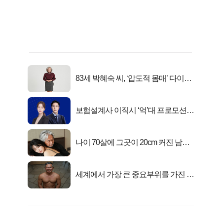
83세 박혜숙 씨, ‘압도적 몸매’ 다이어
트 신 등극
보험설계사 이직시 ‘억’대 프로모션!
키움에셋!
나이 70살에 그곳이 20cm 커진 남자..
충격!
세계에서 가장 큰 중요부위를 가진 남
자의 진실