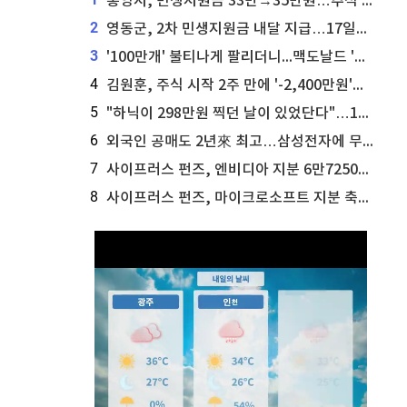
통영시, 민생지원금 33만→35만원…추석 전 푼다
2
영동군, 2차 민생지원금 내달 지급…17일부터 신청 접수
3
'100만개' 불티나게 팔리더니...맥도날드 '충주찰옥수수버거' 돌연 판매 종료
4
김원훈, 주식 시작 2주 만에 '-2,400만원'…"차 한 대 값 날렸다"
5
"하닉이 298만원 찍던 날이 있었단다"…100만 클릭 '전래동화' 정체
6
외국인 공매도 2년來 최고…삼성전자에 무슨일이 [B급기자의 B급리포트]
7
사이프러스 펀즈, 엔비디아 지분 6만7250주 매각
8
사이프러스 펀즈, 마이크로소프트 지분 축소...3만3천 주 매각