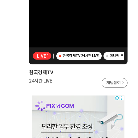
한국경제TV 24시간 LIVE
머니팜 모닝라이브 
한국경제TV
24시간 LIVE
채팅참여