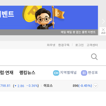
매일 매일 꽝 없는 룰렛 이벤트
비트코인
91,355,000
(
0.01%
)
와우넷
한경구독
로그인
고객센터
이더리움
2,694,000
(
0.07%
)
리플
1,453
(
0.62%
)
럼·연재
랭킹뉴스
지역별채널
편성표
비트코인 캐시
304,000
(
0.56%
)
798.81
0.36%
)
이오스
896
(
-0.45%
)
(
2.86
비트코인 골드
1,313
(
-763.82%
)
넷
주식창