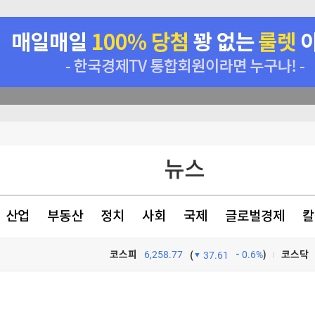
이 안동 찾은 이유
뉴스
초비상' [글로벌 pick]
[속보]이재명 대통령 "결혼 불이익 없앤다"…대출·청약·세제 22개 과제 점검
산업
부동산
정치
사회
국제
글로벌경제
칼
이란전 출구전략 모색
코스피
6,258.77
0.6%
)
코스닥
(
37.61
TV프로그램
와우