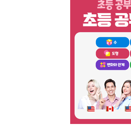
[할인50%] 한·미 투자 올인원 클래스
해외증시