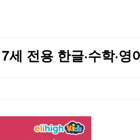
TV홈
무료방송
전체뉴스
이 안동 찾은 이유
증권
파트너스
경제
종목핫라인
추천 상
산업
이 안동 찾은 이유
경제
오늘의 
정치
생활경제
수익후기
국제
기업·CEO
이벤트
칼럼·연재
 7세 전용 한글·수학·영
특집방송
전체 프로그램
채널/편성
지역별채널
)
편성표