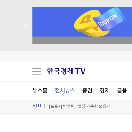
종목 무료 정밀 진단
"성수기인데 식당 문 닫고 왔다"…파리 셰프 8명
치명률 45% '공포의 바이러스'…수도까지 번질라 '
뉴스홈
전체뉴스
증권
경제
금융
"공습만으론 목표 달성 어렵다"…미군 수뇌부, 
HOT
[포토+] 박정민, '멋짐 가득한 모습~'
"나야, '흑백요리사' 시즌3"
ON AIR
뉴스
[온에어] 경제전쟁 꾼 시즌3