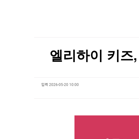
한국경제TV
뉴스홈
"성수기인데 식당 문 닫고 왔다"…파리 셰프 8명
머니팜 모닝라이브
증권
굿모닝 작전
금융
"성수기인데 식당 문 닫고 왔다"…파리 셰프 8명
오늘장 뭐사지?
부동산
[오후5시] 뉴스플러스
사회
온로드 (ON ROAD) 인사이트
글로벌경제
엘리하이 키즈,
랭킹뉴스
입력
2026-05-20 10:00
미네르바아카데미
증권 데이터
스페셜강의
특징주 뉴스
투자/재테크
매매신호 (랭킹100
부동산/세무
투자분석
산업
국내증시
[모집-3기-] 돈버는 트레이딩 투자 북클럽
환율