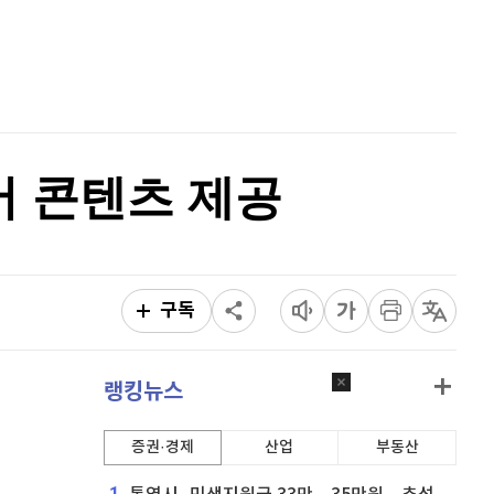
퀀텀
926
(
1.09%
)
홈
AI추천
이더리움 클래식
9,150
(
0.27%
)
품
마켓이슈
특징주
이벤트
비트코인
91,355,000
(
0.01%
)
어 콘텐츠 제공
구독
랭킹뉴스
증권·경제
산업
부동산
1