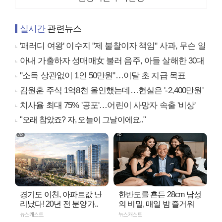
실시간
관련뉴스
'패러디 여왕' 이수지 "제 불찰이자 책임" 사과, 무슨 일
아내 가출하자 성매매女 불러 음주, 아들 살해한 30대
"소득 상관없이 1인 50만원"…이달 초 지급 목표
김원훈 주식 1억8천 올인했는데…현실은 '-2,400만원'
치사율 최대 75% '공포'…어린이 사망자 속출 '비상'
"오래 참았죠? 자, 오늘이 그날이에요.."
경기도 이천, 아파트값 난
한반도를 흔든 28cm 남성
리났다! 20년 전 분양가..
의 비밀, 매일 밤 즐거워
뉴스캐스트
뉴스캐스트