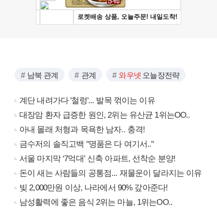
남북 관계
관계
와우넷
오늘장전략
계단 내려가다 '철렁'... 발목 꺾이는 이유
대장암 환자 급증한 원인, 2위는 유산균 1위는OO..
아내 몰래 처형과 목욕한 남자.. 충격!
금수저의 솔직고백 "명품은 다 여기서.."
서울 마지막 ‘7억대’ 신축 아파트, 선착순 분양!
돈이 새는 사람들의 공통점... 재물운이 달라지는 이유
빚 2,000만원 이상, 나라에서 90% 갚아준다!
남성활력에 좋은 음식 2위는 마늘, 1위는OO..