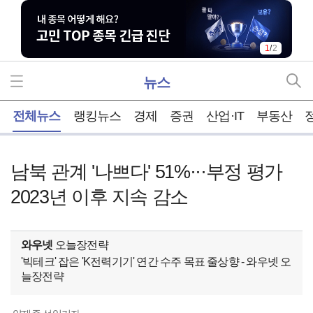
1
/
2
뉴스
홈
전체뉴스
랭킹뉴스
경제
증권
산업·IT
부동산
남북 관계 '나쁘다' 51%···부정 평가
2023년 이후 지속 감소
와우넷
오늘장전략
'빅테크' 잡은 'K전력기기' 연간 수주 목표 줄상향 - 와우넷 오
늘장전략