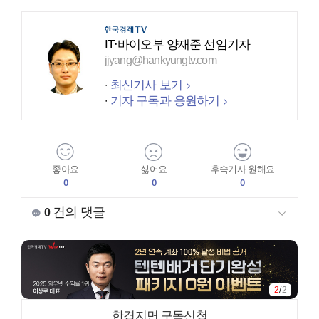
IT·바이오부 양재준 선임기자
jjyang@hankyungtv.com
최신기사 보기
기자 구독과 응원하기
좋아요
싫어요
후속기사 원해요
0
0
0
건의 댓글
0
2
/
2
한경지면 구독신청