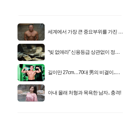
세계에서 가장 큰 중요부위를 가진 남
자의 진실
“빚 없애라” 신용등급 상관없이 정부
서 2억지원!
길이만 27cm…70대 男의 비결이..충
격!
아내 몰래 처형과 목욕한 남자.. 충격!