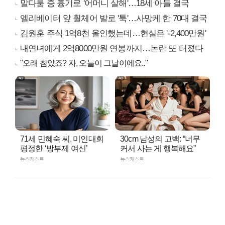
말다툼 중 흉기로 '어머니 살해'…18세 아들 결국
엘리베이터 앞 휠체어 발로 '툭'…사망케 한 70대 결국
김원훈 주식 1억8천 올인했는데…현실은 '-2,400만원'
내연녀에게 2억8000만원 연봉까지…논란 또 터졌다
"오래 참았죠? 자, 오늘이 그날이에요.."
71세 민혜숙 씨, 미인대회
30cm 남성의 고백: “너무
평정한 ‘방부제 여신’
커서 사는 게 행복해요”
뉴스캐스트
뉴스캐스트