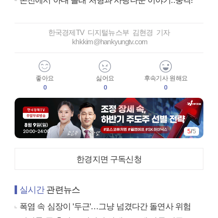
온천에서 아내 몰래 처형과 사랑나눈 이야기..충격!
한국경제TV 디지털뉴스부 김현경 기자
khkkim@hankyungtv.com
좋아요
싫어요
후속기사 원해요
0
0
0
5
/
5
한경지면 구독신청
실시간
관련뉴스
폭염 속 심장이 '두근'…그냥 넘겼다간 돌연사 위험