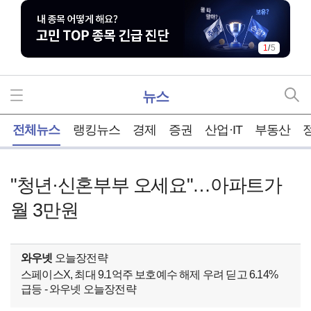
1
/
5
뉴스
홈
전체뉴스
랭킹뉴스
경제
증권
산업·IT
부동산
"청년·신혼부부 오세요"…아파트가
월 3만원
와우넷
오늘장전략
스페이스X, 최대 9.1억주 보호예수 해제 우려 딛고 6.14%
급등 - 와우넷 오늘장전략