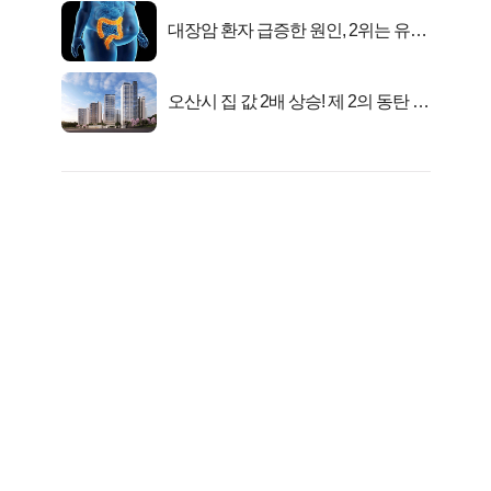
대장암 환자 급증한 원인, 2위는 유산
균 1위는OO..
오산시 집 값 2배 상승! 제 2의 동탄 신
화..