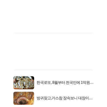
한국로또, 8월부터 전국민에 1억원씩
준다
방귀잦고,가스참 장속보니 대장이아
니라..