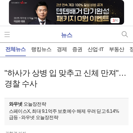
3
/
4
뉴스
홈
전체뉴스
랭킹뉴스
경제
증권
산업·IT
부동산
"하사가 상병 입 맞추고 신체 만져"…
경찰 수사
와우넷
오늘장전략
스페이스X, 최대 9.1억주 보호예수 해제 우려 딛고 6.14%
급등 - 와우넷 오늘장전략