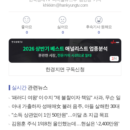
khkkim@hankyungtv.com
좋아요
싫어요
후속기사 원해요
0
0
0
3
/
4
한경지면 구독신청
실시간
관련뉴스
'패러디 여왕' 이수지 "제 불찰이자 책임" 사과, 무슨 일
아내 가출하자 성매매女 불러 음주, 아들 살해한 30대
"소득 상관없이 1인 50만원"…이달 초 지급 목표
김원훈 주식 1억8천 올인했는데…현실은 '-2,400만원'