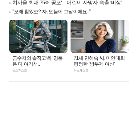
치사율 최대 75% '공포'…어린이 사망자 속출 '비상'
"오래 참았죠? 자, 오늘이 그날이에요.."
금수저의 솔직고백 "명품
71세 민혜숙 씨, 미인대회
은 다 여기서.."
평정한 ‘방부제 여신’
뉴스캐스트
뉴스캐스트