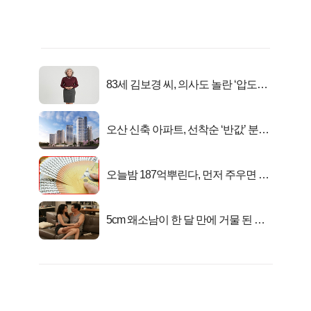
83세 김보경 씨, 의사도 놀란 ‘압도적
피지컬’
오산 신축 아파트, 선착순 ‘반값’ 분양
시작..
오늘밤 187억뿌린다, 먼저 주우면 최
대1억..!
5cm 왜소남이 한 달 만에 거물 된 사
연