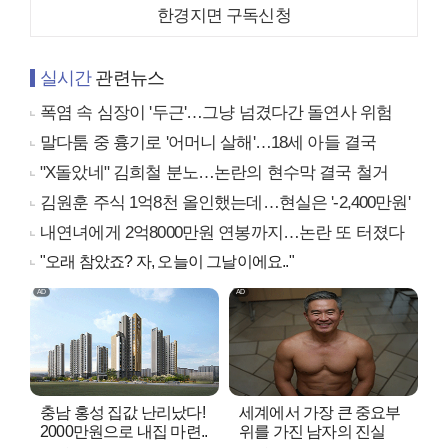
한경지면 구독신청
실시간
관련뉴스
폭염 속 심장이 '두근'…그냥 넘겼다간 돌연사 위험
말다툼 중 흉기로 '어머니 살해'…18세 아들 결국
"X돌았네" 김희철 분노…논란의 현수막 결국 철거
김원훈 주식 1억8천 올인했는데…현실은 '-2,400만원'
내연녀에게 2억8000만원 연봉까지…논란 또 터졌다
"오래 참았죠? 자, 오늘이 그날이에요.."
충남 홍성 집값 난리났다!
세계에서 가장 큰 중요부
2000만원으로 내집 마련..
위를 가진 남자의 진실