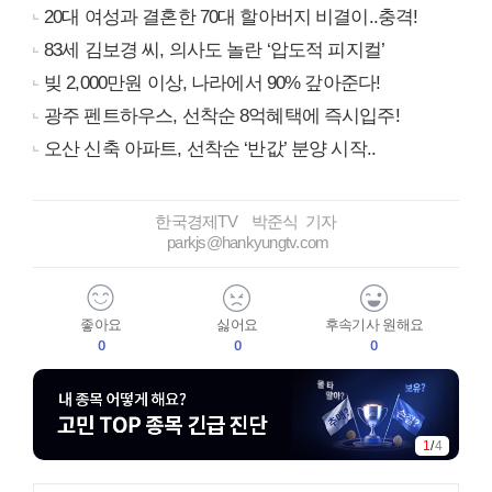
20대 여성과 결혼한 70대 할아버지 비결이..충격!
83세 김보경 씨, 의사도 놀란 ‘압도적 피지컬’
빚 2,000만원 이상, 나라에서 90% 갚아준다!
광주 펜트하우스, 선착순 8억혜택에 즉시입주!
오산 신축 아파트, 선착순 ‘반값’ 분양 시작..
한국경제TV 박준식 기자
parkjs@hankyungtv.com
좋아요
싫어요
후속기사 원해요
0
0
0
1
/
4