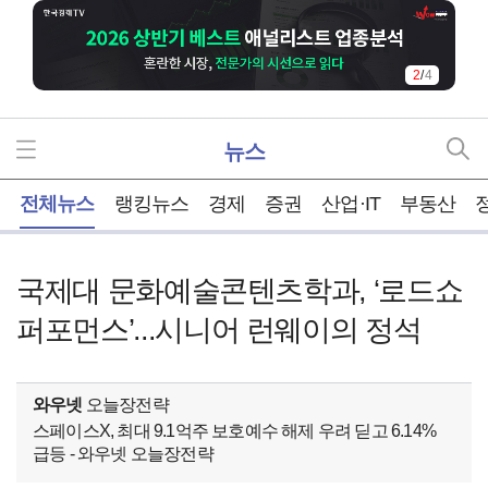
2
/
4
뉴스
홈
전체뉴스
랭킹뉴스
경제
증권
산업·IT
부동산
국제대 문화예술콘텐츠학과, ‘로드쇼
퍼포먼스’...시니어 런웨이의 정석
와우넷
오늘장전략
스페이스X, 최대 9.1억주 보호예수 해제 우려 딛고 6.14%
급등 - 와우넷 오늘장전략