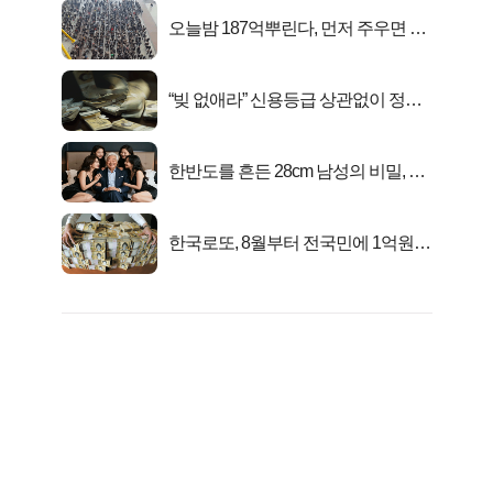
오늘밤 187억뿌린다, 먼저 주우면 최
대1억..!
“빚 없애라” 신용등급 상관없이 정부
서 2억지원!
한반도를 흔든 28cm 남성의 비밀, 매
일 밤 즐거워
한국로또, 8월부터 전국민에 1억원씩
준다