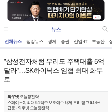
2
/
3
뉴스
홈
전체뉴스
랭킹뉴스
경제
증권
산업·IT
부동산
"삼성전자처럼 우리도 주택대출 5억
달라"…SK하이닉스 임협 최대 화두
로
와우넷
오늘장전략
스페이스X, 최대 9.1억주 보호예수 해제 우려 딛고 6.14%
급등 - 와우넷 오늘장전략