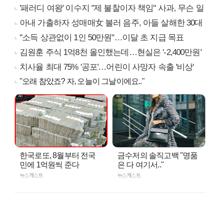
'패러디 여왕' 이수지 "제 불찰이자 책임" 사과, 무슨 일
아내 가출하자 성매매女 불러 음주, 아들 살해한 30대
"소득 상관없이 1인 50만원"…이달 초 지급 목표
김원훈 주식 1억8천 올인했는데…현실은 '-2,400만원'
치사율 최대 75% '공포'…어린이 사망자 속출 '비상'
"오래 참았죠? 자, 오늘이 그날이에요.."
한국로또, 8월부터 전국
금수저의 솔직고백 "명품
민에 1억원씩 준다
은 다 여기서.."
뉴스캐스트
뉴스캐스트