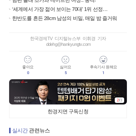
남편 몰래 조카와 데이트한 여성.. 충격!
‘세계에서 가장 젊어 보이는 70대’ 1위 선정…
한반도를 흔든 28cm 남성의 비밀, 매일 밤 즐거워
한국경제TV 디지털뉴스부 이휘경 기자
ddehg@hankyungtv.com
좋아요
싫어요
후속기사 원해요
0
5
1
3
/
3
한경지면 구독신청
실시간
관련뉴스