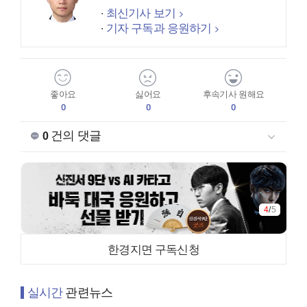
최신기사 보기
기자 구독과 응원하기
좋아요
싫어요
후속기사 원해요
0
0
0
건의 댓글
0
4
/
5
한경지면 구독신청
실시간
관련뉴스