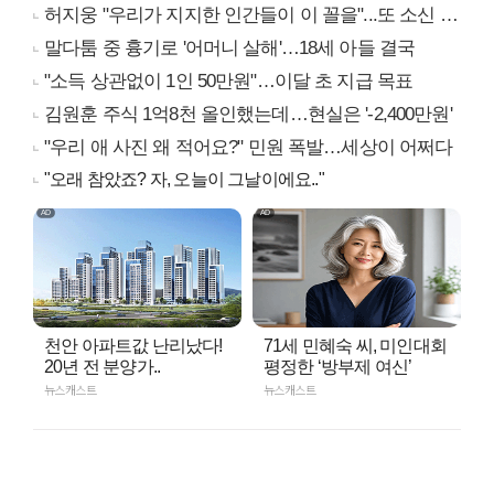
허지웅 "우리가 지지한 인간들이 이 꼴을"...또 소신 발언
말다툼 중 흉기로 '어머니 살해'…18세 아들 결국
"소득 상관없이 1인 50만원"…이달 초 지급 목표
김원훈 주식 1억8천 올인했는데…현실은 '-2,400만원'
"우리 애 사진 왜 적어요?" 민원 폭발…세상이 어쩌다
"오래 참았죠? 자, 오늘이 그날이에요.."
천안 아파트값 난리났다!
71세 민혜숙 씨, 미인대회
20년 전 분양가..
평정한 ‘방부제 여신’
뉴스캐스트
뉴스캐스트