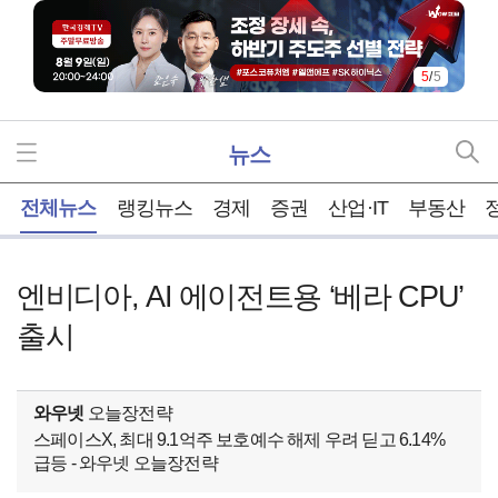
5
/
5
뉴스
홈
전체뉴스
랭킹뉴스
경제
증권
산업·IT
부동산
엔비디아, AI 에이전트용 ‘베라 CPU’
출시
와우넷
오늘장전략
스페이스X, 최대 9.1억주 보호예수 해제 우려 딛고 6.14%
급등 - 와우넷 오늘장전략