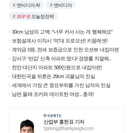
엔비디아 AI
엔비디아
와우넷
오늘장전략
30cm 남성의 고백: “너무 커서 사는 게 행복해요”
보험설계사 이직시 ‘억’대 프로모션! 키움에셋!
계약금 0원, 전세 보증금으로 인천 오션뷰 내집마련
강서구 ‘반값’ 신축 아파트 떴다! 경쟁률 치열해..
천안 대단지 아파트 500만원으로 내집마련!
대한민국을 뒤흔든 29cm 괴물남의 진실
세계에서 가장 큰 중요부위를 가진 남자의 진실
남편 몰래 조카와 데이트한 여성.. 충격!
산업부 홍헌표 기자
hphong@hankyungtv.com