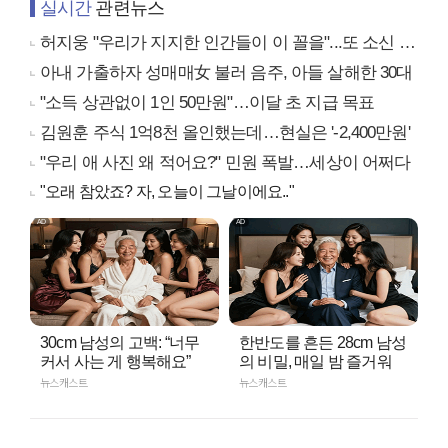
실시간
관련뉴스
허지웅 "우리가 지지한 인간들이 이 꼴을"...또 소신 발언
아내 가출하자 성매매女 불러 음주, 아들 살해한 30대
"소득 상관없이 1인 50만원"…이달 초 지급 목표
김원훈 주식 1억8천 올인했는데…현실은 '-2,400만원'
"우리 애 사진 왜 적어요?" 민원 폭발…세상이 어쩌다
"오래 참았죠? 자, 오늘이 그날이에요.."
30cm 남성의 고백: “너무
한반도를 흔든 28cm 남성
커서 사는 게 행복해요”
의 비밀, 매일 밤 즐거워
뉴스캐스트
뉴스캐스트