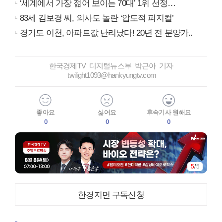
‘세계에서 가장 젊어 보이는 70대’ 1위 선정…
83세 김보경 씨, 의사도 놀란 ‘압도적 피지컬’
경기도 이천, 아파트값 난리났다! 20년 전 분양가..
한국경제TV 디지털뉴스부 박근아 기자
twilight1093@hankyungtv.com
좋아요
싫어요
후속기사 원해요
0
0
0
5
/
5
한경지면 구독신청