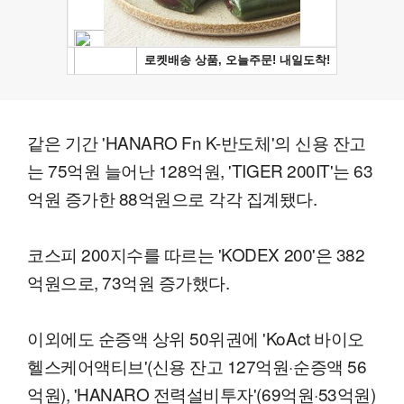
같은 기간 'HANARO Fn K-반도체'의 신용 잔고
는 75억원 늘어난 128억원, 'TIGER 200IT'는 63
억원 증가한 88억원으로 각각 집계됐다.
코스피 200지수를 따르는 'KODEX 200'은 382
억원으로, 73억원 증가했다.
이외에도 순증액 상위 50위권에 'KoAct 바이오
헬스케어액티브'(신용 잔고 127억원·순증액 56
억원), 'HANARO 전력설비투자'(69억원·53억원)