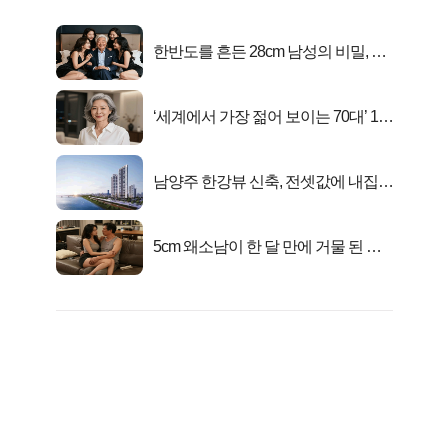
한반도를 흔든 28cm 남성의 비밀, 매
일 밤 즐거워
‘세계에서 가장 젊어 보이는 70대’ 1위
선정…
남양주 한강뷰 신축, 전셋값에 내집마
련!
5cm 왜소남이 한 달 만에 거물 된 사
연