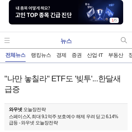
1
/
5
뉴스
홈
전체뉴스
랭킹뉴스
경제
증권
산업·IT
부동산
"나만 놓칠라" ETF도 '빚투'...한달새
급증
와우넷
오늘장전략
스페이스X, 최대 9.1억주 보호예수 해제 우려 딛고 6.14%
급등 - 와우넷 오늘장전략