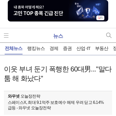
1
/
5
뉴스
홈
전체뉴스
랭킹뉴스
경제
증권
산업·IT
부동산
이웃 부녀 둔기 폭행한 60대男..."말다
툼 해 화났다"
와우넷
오늘장전략
스페이스X, 최대 9.1억주 보호예수 해제 우려 딛고 6.14%
급등 - 와우넷 오늘장전략