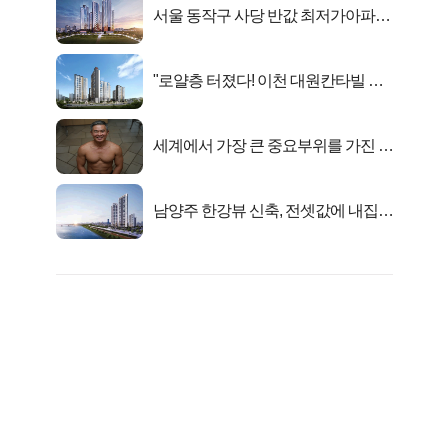
서울 동작구 사당 반값 최저가아파트
마지막...
"로얄층 터졌다! 이천 대원칸타빌 잔
여세대 긴급 공개"
세계에서 가장 큰 중요부위를 가진 남
자의 진실
남양주 한강뷰 신축, 전셋값에 내집마
련!