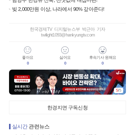
남양주 한강뷰 신축, 전셋값에 내집마련!
빚 2,000만원 이상, 나라에서 90% 갚아준다!
한국경제TV 디지털뉴스부 박근아 기자
twilight1093@hankyungtv.com
좋아요
싫어요
후속기사 원해요
0
0
0
5
/
5
한경지면 구독신청
실시간
관련뉴스