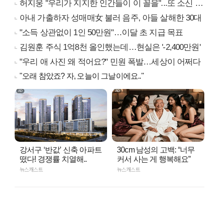
허지웅 "우리가 지지한 인간들이 이 꼴을"...또 소신 발언
아내 가출하자 성매매女 불러 음주, 아들 살해한 30대
"소득 상관없이 1인 50만원"…이달 초 지급 목표
김원훈 주식 1억8천 올인했는데…현실은 '-2,400만원'
"우리 애 사진 왜 적어요?" 민원 폭발…세상이 어쩌다
"오래 참았죠? 자, 오늘이 그날이에요.."
강서구 ‘반값’ 신축 아파트
30cm 남성의 고백: “너무
떴다! 경쟁률 치열해..
커서 사는 게 행복해요”
뉴스캐스트
뉴스캐스트