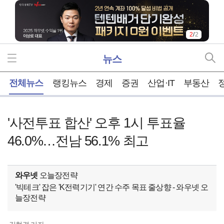
2
/
2
뉴스
홈
전체뉴스
랭킹뉴스
경제
증권
산업·IT
부동산
'사전투표 합산' 오후 1시 투표율
46.0%…전남 56.1% 최고
와우넷
오늘장전략
'빅테크' 잡은 'K전력기기' 연간 수주 목표 줄상향 - 와우넷 오
늘장전략