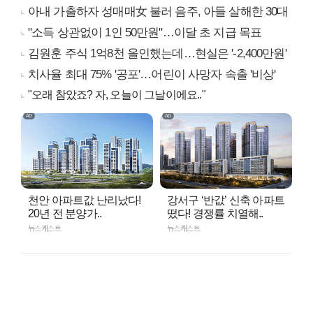
아내 가출하자 성매매女 불러 음주, 아들 살해한 30대
"소득 상관없이 1인 50만원"…이달 초 지급 목표
김원훈 주식 1억8천 올인했는데…현실은 '-2,400만원'
치사율 최대 75% '공포'…어린이 사망자 속출 '비상'
"오래 참았죠? 자, 오늘이 그날이에요.."
천안 아파트값 난리났다!
강서구 ‘반값’ 신축 아파트
20년 전 분양가..
떴다! 경쟁률 치열해..
뉴스캐스트
뉴스캐스트