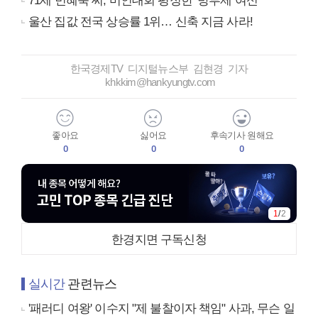
71세 민혜숙 씨, 미인대회 평정한 ‘방부제 여신’
울산 집값 전국 상승률 1위… 신축 지금 사라!
한국경제TV 디지털뉴스부 김현경 기자
khkkim@hankyungtv.com
좋아요
싫어요
후속기사 원해요
0
0
0
1
/
2
한경지면 구독신청
실시간
관련뉴스
'패러디 여왕' 이수지 "제 불찰이자 책임" 사과, 무슨 일