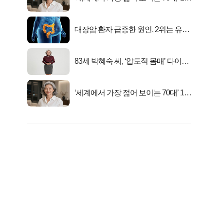
선정…
대장암 환자 급증한 원인, 2위는 유산
균 1위는OO..
83세 박혜숙 씨, ‘압도적 몸매’ 다이어
트 신 등극
‘세계에서 가장 젊어 보이는 70대’ 1위
선정…